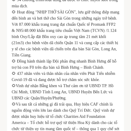
mùa dịch.
🌻 Hoạt động “NHỊP THỞ SÀI GÒN”, lưu giữ thông điệp mang
đến bình an và hơi thở cho Sài Gòn trong những ngày trở bệnh.
Với 87.000 khẩu trang trang đạt chuẩn Quốc tế Promask FFP2
& N95/48.000 khẩu trang tiêu chuẩn Việt Nam (TCVN) /1.124
bình Oxy/Lắp đặt Bồn oxy cao áp trung tâm 21 mét khối
(21m3) cho bệnh viện dã chiến Quận 11 và cung cấp các thiết bị
y tế cho các bệnh viện dã chiến trên địa bàn Sài Gòn, Long An,
Tiền Giang.
🌻 Đồng hành thành lập Đội phản ứng nhanh Bình Hưng để hỗ
trợ bà con F0 trên địa bàn xã Bình Hưng – Bình Chánh.
🌻 437 nhân viên và thân nhân của nhân viên Phát Tiến nhiễm
Covid-19 đã và đang được hỗ trợ chăm sóc sức khỏe.
🌻Vinh dự nhận Bằng khen và Thư cảm ơn từ UBND TP. Hồ
Chí Minh, UBND Tỉnh Long An, UBND Huyện Bến Lức và
UBND các Quận/Huyện/Phường.
🌻Và sau tất cả những gì đã trải qua, Huy hiệu CAF chính là
nguồn động viên lớn lao dành cho Quỹ Trí Đức. Quỹ vinh dự
được nhận huy hiệu từ tổ chức Charities Aid Foundation
America – Tổ chức hỗ trợ quỹ từ thiện Hoa Kỳ dành cho các tổ
chức từ thiện uy tín mang tầm quốc tế – thông qua 1 quy chế xét