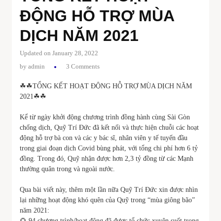
ĐỘNG HỖ TRỢ MÙA
DỊCH NĂM 2021
Updated on January 28, 2022
by
admin
3 Comments
☘☘
TỔNG
KẾT HOẠT ĐỘNG HỖ TRỢ MÙA DỊCH NĂM
2021☘☘
Kể từ ngày khởi động chương trình đồng hành cùng Sài Gòn
chống dịch, Quỹ Trí Đức đã kết nối và thực hiện chuỗi các hoạt
động hỗ trợ bà con và các y bác sĩ, nhân viên y tế tuyến đầu
trong giai đoạn dịch Covid bùng phát, với tổng chi phí hơn 6 tỷ
đồng. Trong đó, Quỹ nhận được hơn 2,3 tỷ đồng từ các Mạnh
thường quân trong và ngoài nước.
Qua bài viết này, thêm một lần nữa Quỹ Trí Đức xin được nhìn
lại những hoạt động khó quên của Quỹ trong “mùa giông bão”
năm 2021:
🌻 94 chương trình/hoạt động đã được tổ chức xuyên suốt trong