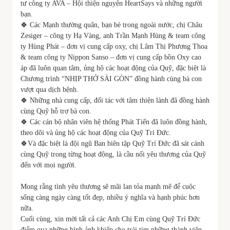
tư công ty AVA – Hội thiện nguyện HeartSays và những người
bạn.
🍀 Các Mạnh thường quân, bạn bè trong ngoài nước, chị Châu
Zesiger – công ty Hạ Vàng, anh Trần Mạnh Hùng & team công
ty Hùng Phát – đơn vị cung cấp oxy, chị Lâm Thị Phương Thoa
& team công ty Nippon Sanso – đơn vị cung cấp bồn Oxy cao
áp đã luôn quan tâm, ủng hộ các hoạt động của Quỹ, đặc biệt là
Chương trình “NHỊP THỞ SÀI GÒN” đồng hành cùng bà con
vượt qua dịch bệnh.
🍀 Những nhà cung cấp, đối tác với tâm thiện lành đã đồng hành
cùng Quỹ hỗ trợ bà con.
🍀 Các cán bộ nhân viên hệ thống Phát Tiến đã luôn đồng hành,
theo dõi và ủng hộ các hoạt động của Quỹ Trí Đức.
🍀Và đặc biệt là đội ngũ Ban biên tập Quỹ Trí Đức đã sát cánh
cùng Quỹ trong từng hoạt động, là cầu nối yêu thương của Quỹ
đến với mọi người.
Mong rằng tình yêu thương sẽ mãi lan tỏa mạnh mẽ để cuộc
sống càng ngày càng tốt đẹp, nhiều ý nghĩa và hạnh phúc hơn
nữa.
Cuối cùng, xin mời tất cả các Anh Chị Em cùng Quỹ Trí Đức
điểm qua những hình ảnh khiến cho trái tim những thành viên