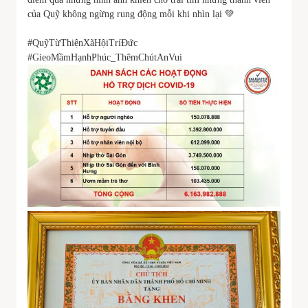
của Quỹ không ngừng rung động mỗi khi nhìn lại 💚
#QuỹTừThiệnXãHộiTríĐức
#GieoMầmHạnhPhúc_ThêmChútAnVui