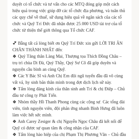
duyệt có tổ chức và tư vấn cho các MTQ đóng góp một cách
hiệu quả trong việc giúp đỡ các tổ chức địa phương, và tuân thủ
các quy chế về thuế, sử dụng hiệu quả về ngân sách của các tổ
chức và Quỹ Trí Đức đã nhận được 25.000 USD tài trợ của tổ
chức từ thiện thế giới thông qua Tổ chức CAF.
💕 Bằng tất cả lòng biết ơn Quỹ Trí Đức xin gửi LỜI TRI ÂN
CHÂN THÀNH NHẤT đến:
🍀 Quý Tăng thân Làng Mai, Thượng tọa Thích Đồng Châu –
trụ trì chùa Di Đà, Quý Thầy, Quý Sư Cô đã góp duyên và
nguyện cầu bình an cùng Quỹ.
🍀 Các Y Bác Sĩ và Anh Chị Em đội ngũ tuyến đầu đã vô cùng
vất vả, hy sinh bản thân mình trong đợt dịch lịch sử này.
🍀 Tấm lòng đáng kính của thân sinh anh Trí & chị Điệp – Chủ
đầu tư công ty Phát Tiến.
🍀 Nhóm thầy Hồ Thanh Phong cùng các cộng sự. Các tổng đài
viên, tình nguyện viên, đội phản ứng nhanh Bình Hưng đã luôn
làm việc hết sức mình.
🍀 Anh Carey Zesiger & chị Nguyễn Ngọc Châu đã kết nối để
Quỹ có được sự quan tâm & công nhận của CAF.
🍀 Tấm lòng hào hiệp của chị Phạm Thị Phương Vân – Chủ đầu