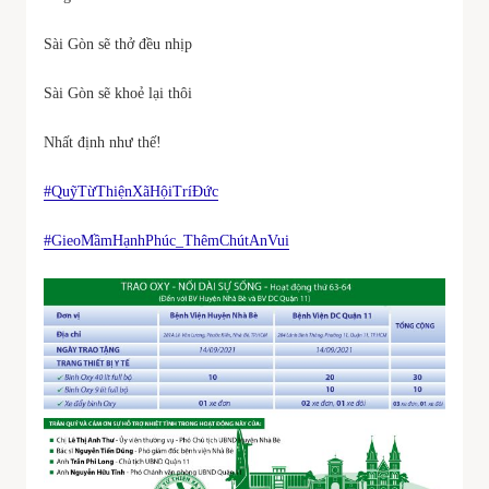
Sài Gòn sẽ thở đều nhịp
Sài Gòn sẽ khoẻ lại thôi
Nhất định như thế!
#QuỹTừThiệnXãHộiTríĐức
#GieoMầmHạnhPhúc_ThêmChútAnVui