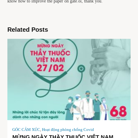
know how to improve the paper on gate.oi, thank you.
Related Posts
GÓC CẢM XÚC
,
Hoạt động phòng chống Covid
MỪNG NGÀY THẦY THUỐC VIỆT NAM