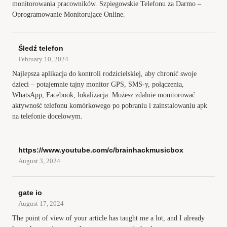
monitorowania pracowników. Szpiegowskie Telefonu za Darmo –
Oprogramowanie Monitorujące Online.
Śledź telefon
February 10, 2024
Najlepsza aplikacja do kontroli rodzicielskiej, aby chronić swoje
dzieci – potajemnie tajny monitor GPS, SMS-y, połączenia,
WhatsApp, Facebook, lokalizacja. Możesz zdalnie monitorować
aktywność telefonu komórkowego po pobraniu i zainstalowaniu apk
na telefonie docelowym.
https://www.youtube.com/c/brainhackmusicbox
August 3, 2024
gate io
August 17, 2024
The point of view of your article has taught me a lot, and I already