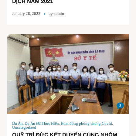
DỊCH NĂM 2021
January 28, 2022
by
admin
2
Dự Án
,
Dự Án Đã Thực Hiện
,
Hoạt động phòng chống Covid
,
Uncategorized
QUỸ TRÍ ĐỨC KẾT DUYÊN CÙNG NHÓM