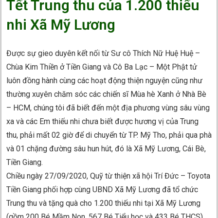
Tết Trung thu của 1.200 thiếu
nhi Xã Mỹ Lương
Được sự gieo duyên kết nối từ Sư cô Thích Nữ Huệ Huệ –
Chùa Kim Thiền ở Tiền Giang và Cô Ba Lạc – Một Phật tử
luôn đồng hành cùng các hoạt động thiện nguyện cũng như
thường xuyên chăm sóc các chiến sĩ Mùa hè Xanh ở Nhà Bè
– HCM, chúng tôi đã biết đến một địa phương vùng sâu vùng
xa và các Em thiếu nhi chưa biết được hương vị của Trung
thu, phải mất 02 giờ để di chuyển từ TP. Mỹ Tho, phải qua phà
và 01 chặng đường sâu hun hút, đó là Xã Mỹ Lương, Cái Bè,
Tiền Giang.
Chiều ngày 27/09/2020, Quỹ từ thiện xã hội Trí Đức – Toyota
Tiền Giang phối hợp cùng UBND Xã Mỹ Lương đã tổ chức
Trung thu và tặng quà cho 1.200 thiếu nhi tại Xã Mỹ Lương
(gồm 200 Bé Mầm Non, 567 Bé Tiểu học và 433 Bé THCS).