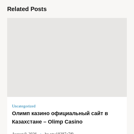
Related Posts
Uncategorized
Олимп казино официальный сайт в
Казахстане – Olimp Casino
August 9, 2026
by
xtw18387a7f0