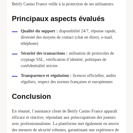
Betify Casino France veille à la protection de ses utilisateurs.
Principaux aspects évalués
Qualité du support :
disponibilité 24/7, réponse rapide,
diversité des moyens de contact (chat en direct, e-mail,
téléphone)
Sécurité des transactions :
utilisation de protocoles de
cryptage SSL, vérification d’identité, politiques de
confidentialité strictes
Transparence et régulation :
licences officielles, audits
réguliers, respect des normes françaises et européennes
Conclusion
En résumé, l’assistance client de Betify Casino France apparaît
efficace et réactive, répondant aux préoccupations des joueurs
avec professionnalisme. La plateforme met également en œuvre
des mesures de sécurité robustes, garantissant une expérience de