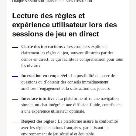
chaque session soit plaisante et sans frustration.
Lecture des règles et
expérience utilisateur lors des
sessions de jeu en direct
Clarté des instructions :
Les croupiers expliquent
clairement les règles du jeu, souvent illustrées par des
démos en direct, ce qui facilite la compréhension pour tous
les niveaux.
Interaction en temps réel :
La possibilité de poser des
questions ou d’obtenir des conseils immédiatement
améliore l’engagement et la satisfaction des joueurs.
Interface intuitive :
La plateforme offre une navigation
simple, un chat intégré et une diffusion fluide, contribuant
à une expérience utilisateur optimale.
Respect des règles :
La plateforme assure la conformité
avec les réglementations françaises, garantissant un
environnement de jeu sécurisé et équitable.