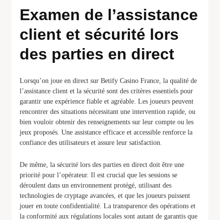
Examen de l’assistance
client et sécurité lors
des parties en direct
Lorsqu’on joue en direct sur Betify Casino France, la qualité de
l’assistance client et la sécurité sont des critères essentiels pour
garantir une expérience fiable et agréable. Les joueurs peuvent
rencontrer des situations nécessitant une intervention rapide, ou
bien vouloir obtenir des renseignements sur leur compte ou les
jeux proposés. Une assistance efficace et accessible renforce la
confiance des utilisateurs et assure leur satisfaction.
De même, la sécurité lors des parties en direct doit être une
priorité pour l’opérateur. Il est crucial que les sessions se
déroulent dans un environnement protégé, utilisant des
technologies de cryptage avancées, et que les joueurs puissent
jouer en toute confidentialité. La transparence des opérations et
la conformité aux régulations locales sont autant de garantis que