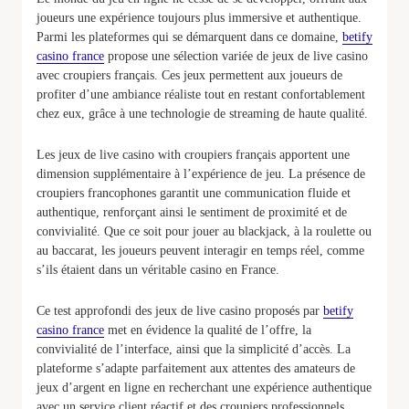
joueurs une expérience toujours plus immersive et authentique.
Parmi les plateformes qui se démarquent dans ce domaine,
betify
casino france
propose une sélection variée de jeux de live casino
avec croupiers français. Ces jeux permettent aux joueurs de
profiter d’une ambiance réaliste tout en restant confortablement
chez eux, grâce à une technologie de streaming de haute qualité.
Les jeux de live casino with croupiers français apportent une
dimension supplémentaire à l’expérience de jeu. La présence de
croupiers francophones garantit une communication fluide et
authentique, renforçant ainsi le sentiment de proximité et de
convivialité. Que ce soit pour jouer au blackjack, à la roulette ou
au baccarat, les joueurs peuvent interagir en temps réel, comme
s’ils étaient dans un véritable casino en France.
Ce test approfondi des jeux de live casino proposés par
betify
casino france
met en évidence la qualité de l’offre, la
convivialité de l’interface, ainsi que la simplicité d’accès. La
plateforme s’adapte parfaitement aux attentes des amateurs de
jeux d’argent en ligne en recherchant une expérience authentique
avec un service client réactif et des croupiers professionnels.