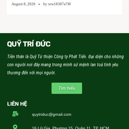
August 8, 2026
by
xtw18387a7f0
Tiền thân là Quỹ Từ thiện Công ty Phát Tiến. Đại diện cho những
con người nơi đây mang trong mình sứ mệnh lan toả tình yêu
thương đến với mọi người.
Tìm hiểu
LIÊN HỆ
quytriduc@gmail.com
16 Lữ Gia, Phường 15, Quận 11, TP. HCM