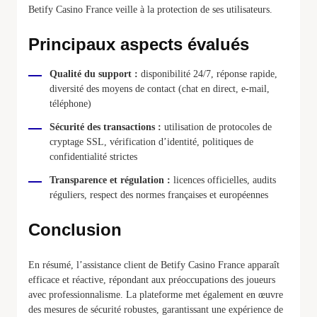
Betify Casino France veille à la protection de ses utilisateurs.
Principaux aspects évalués
Qualité du support :
disponibilité 24/7, réponse rapide,
diversité des moyens de contact (chat en direct, e-mail,
téléphone)
Sécurité des transactions :
utilisation de protocoles de
cryptage SSL, vérification d’identité, politiques de
confidentialité strictes
Transparence et régulation :
licences officielles, audits
réguliers, respect des normes françaises et européennes
Conclusion
En résumé, l’assistance client de Betify Casino France apparaît
efficace et réactive, répondant aux préoccupations des joueurs
avec professionnalisme. La plateforme met également en œuvre
des mesures de sécurité robustes, garantissant une expérience de