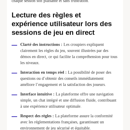
chaque session soit plaisante et sans frustration.
Lecture des règles et
expérience utilisateur lors des
sessions de jeu en direct
Clarté des instructions :
Les croupiers expliquent
clairement les règles du jeu, souvent illustrées par des
démos en direct, ce qui facilite la compréhension pour tous
les niveaux.
Interaction en temps réel :
La possibilité de poser des
questions ou d’obtenir des conseils immédiatement
améliore l’engagement et la satisfaction des joueurs.
Interface intuitive :
La plateforme offre une navigation
simple, un chat intégré et une diffusion fluide, contribuant
à une expérience utilisateur optimale.
Respect des règles :
La plateforme assure la conformité
avec les réglementations françaises, garantissant un
environnement de jeu sécurisé et équitable.