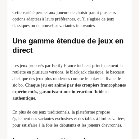
Cette variété permet aux joueurs de choisir parmi plusieurs
options adaptées à leurs préférences, qu’il s’agisse de jeux
classiques ou de nouvelles variantes innovantes.
Une gamme étendue de jeux en
direct
Les jeux proposés par Betify France incluent principalement la
roulette en plusieurs versions, le blackjack classique, le baccarat,
ainsi que des jeux plus modernes comme le poker en live et le
sic bo.
Chaque jeu est animé par des croupiers francophones
expérimentés, garantissant une interaction fluide et
authentique.
En plus de ces jeux traditionnels, la plateforme propose
également des variantes exclusives et des tables à limites variées,
pour satisfaire à la fois les débutants et les joueurs chevronnés.