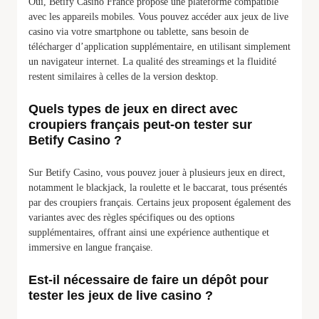
Oui, Betify Casino France propose une plateforme compatible
avec les appareils mobiles. Vous pouvez accéder aux jeux de live
casino via votre smartphone ou tablette, sans besoin de
télécharger d’application supplémentaire, en utilisant simplement
un navigateur internet. La qualité des streamings et la fluidité
restent similaires à celles de la version desktop.
Quels types de jeux en direct avec
croupiers français peut-on tester sur
Betify Casino ?
Sur Betify Casino, vous pouvez jouer à plusieurs jeux en direct,
notamment le blackjack, la roulette et le baccarat, tous présentés
par des croupiers français. Certains jeux proposent également des
variantes avec des règles spécifiques ou des options
supplémentaires, offrant ainsi une expérience authentique et
immersive en langue française.
Est-il nécessaire de faire un dépôt pour
tester les jeux de live casino ?