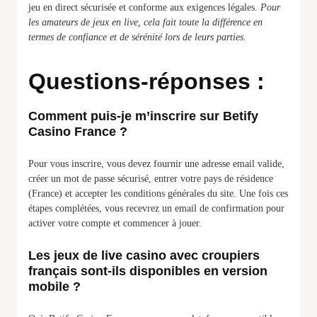
jeu en direct sécurisée et conforme aux exigences légales.
Pour
les amateurs de jeux en live, cela fait toute la différence en
termes de confiance et de sérénité lors de leurs parties.
Questions-réponses :
Comment puis-je m’inscrire sur Betify
Casino France ?
Pour vous inscrire, vous devez fournir une adresse email valide,
créer un mot de passe sécurisé, entrer votre pays de résidence
(France) et accepter les conditions générales du site. Une fois ces
étapes complétées, vous recevrez un email de confirmation pour
activer votre compte et commencer à jouer.
Les jeux de live casino avec croupiers
français sont-ils disponibles en version
mobile ?