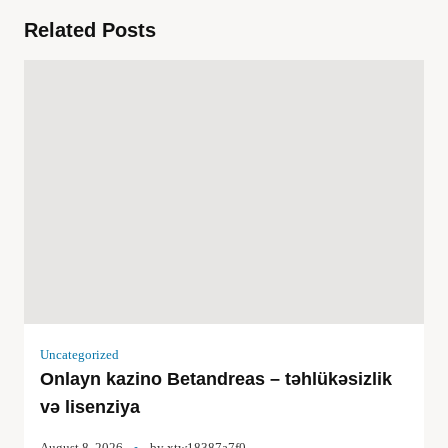
Related Posts
Uncategorized
Onlayn kazino Betandreas – təhlükəsizlik
və lisenziya
August 8, 2026
by
xtw18387a7f0