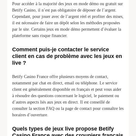
Pour accéder à la majorité des jeux en mode démo ou gratuit sur
Betify Casino, il n’est pas obligatoire de déposer de l’argent.
Cependant, pour jouer avec de l’argent réel et profiter des mises,
il est nécessaire de faire un dépôt selon les méthodes proposées
par le site. Certains jeux en mode démo permettent d’évaluer la
plateforme sans risque financier.
Comment puis-je contacter le service
client en cas de problème avec les jeux en
live ?
Betify Casino France offre plusieurs moyens de contact,
notamment par chat en direct, email ou téléphone. Le service
client est généralement disponible en français et peut vous aider
à résoudre des questions concernant le logiciel, le paiement ou
d’autres aspects liés aux jeux en direct. Il est conseillé de
consulter la section FAQ ou la page de contact pour connaître les
horaires d’ouverture.
Quels types de jeux live propose Betify
Casino France avec des croupiers français