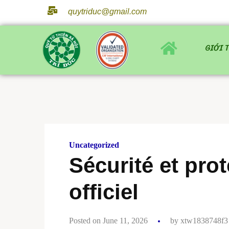
quytriduc@gmail.com
GIỚI 
Uncategorized
Sécurité et pro
officiel
Posted on June 11, 2026
by
xtw1838748f3