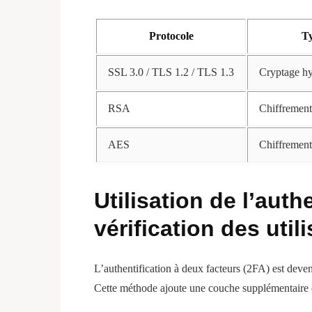
Protocole
T
SSL 3.0 / TLS 1.2 / TLS 1.3
Cryptage hy
RSA
Chiffrement
AES
Chiffrement
Utilisation de l’auth
vérification des util
L’authentification à deux facteurs (2FA) est deven
Cette méthode ajoute une couche supplémentaire de