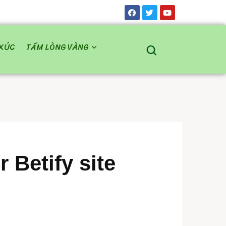
XÚC
TẤM LÒNG VÀNG
 Betify site