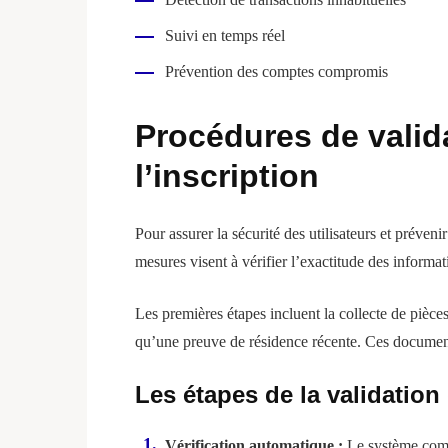
Suivi en temps réel
Prévention des comptes compromis
Procédures de valida
l’inscription
Pour assurer la sécurité des utilisateurs et préveni
mesures visent à vérifier l’exactitude des inform
Les premières étapes incluent la collecte de pièces 
qu’une preuve de résidence récente. Ces documents
Les étapes de la validation 
Vérification automatique :
Le système compa