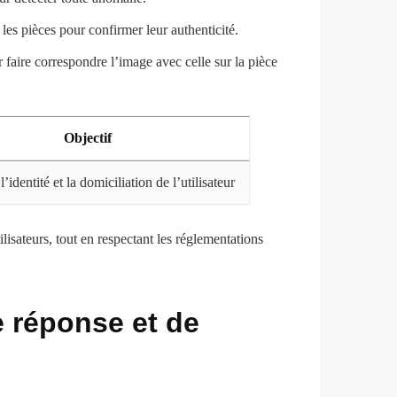
s pièces pour confirmer leur authenticité.
 faire correspondre l’image avec celle sur la pièce
Objectif
’identité et la domiciliation de l’utilisateur
lisateurs, tout en respectant les réglementations
e réponse et de