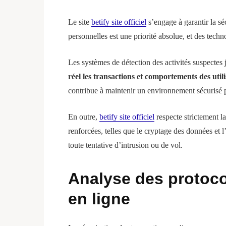
Le site
betify site officiel
s’engage à garantir la séc
personnelles est une priorité absolue, et des techn
Les systèmes de détection des activités suspectes 
réel les transactions et comportements des util
contribue à maintenir un environnement sécurisé p
En outre,
betify site officiel
respecte strictement l
renforcées, telles que le cryptage des données et l
toute tentative d’intrusion ou de vol.
Analyse des protoco
en ligne