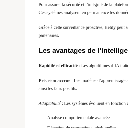
Pour assurer la sécurité et l’intégrité de la platefo
Ces systèmes analysent en permanence les données, 
Grâce à cette surveillance proactive, Betify peut an
partenaires.
Les avantages de l’intellige
Rapidité et efficacité
: Les algorithmes d’IA tra
Précision accrue
: Les modèles d’apprentissage au
ainsi les faux positifs.
Adaptabilité
: Les systèmes évoluent en fonction d
Analyse comportementale avancée
Détection de transactions inhabituelles