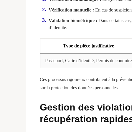
Vérification manuelle :
En cas de suspicion
Validation biométrique :
Dans certains cas, 
d’identité.
Type de pièce justificative
Passeport, Carte d’identité, Permis de conduire
Ces processus rigoureux contribuent à la prévention
sur la protection des données personnelles.
Gestion des violati
récupération rapide