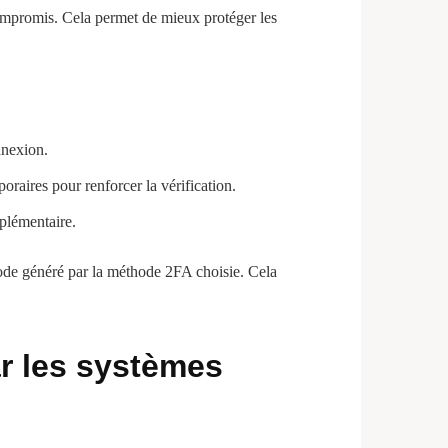
ompromis. Cela permet de mieux protéger les
nnexion.
aires pour renforcer la vérification.
plémentaire.
e code généré par la méthode 2FA choisie. Cela
ar les systèmes