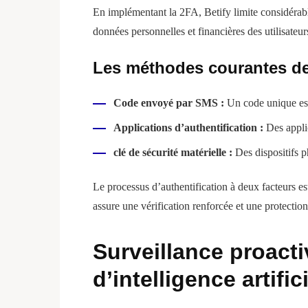
En implémentant la 2FA, Betify limite considérab
données personnelles et financières des utilisateurs
Les méthodes courantes de 
Code envoyé par SMS :
Un code unique est
Applications d’authentification :
Des appli
clé de sécurité matérielle :
Des dispositifs 
Le processus d’authentification à deux facteurs est
assure une vérification renforcée et une protection
Surveillance proacti
d’intelligence artific