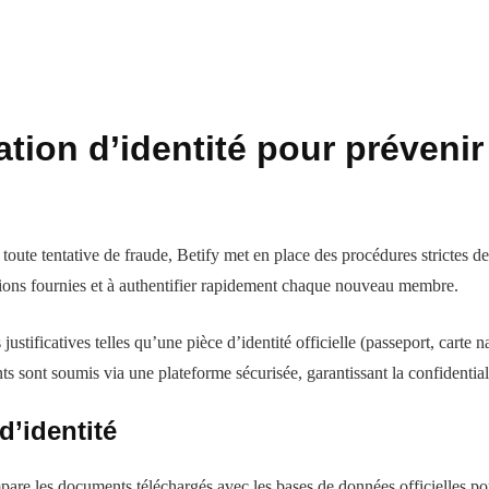
tion d’identité pour prévenir 
r toute tentative de fraude, Betify met en place des procédures strictes de
ations fournies et à authentifier rapidement chaque nouveau membre.
justificatives telles qu’une pièce d’identité officielle (passeport, carte 
 sont soumis via une plateforme sécurisée, garantissant la confidential
d’identité
re les documents téléchargés avec les bases de données officielles pou