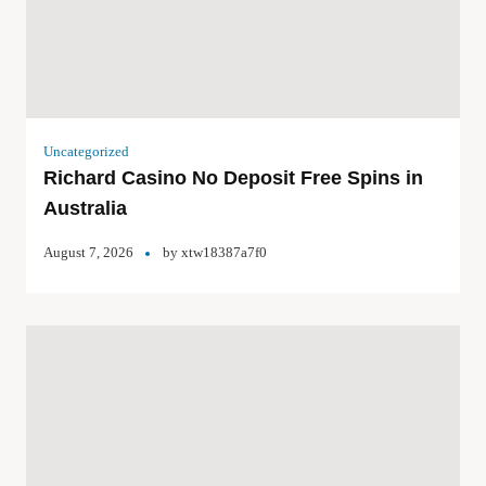
Uncategorized
Richard Casino No Deposit Free Spins in
Australia
August 7, 2026
by
xtw18387a7f0