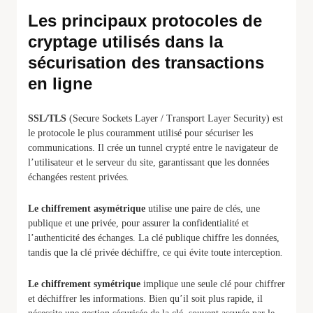
Les principaux protocoles de
cryptage utilisés dans la
sécurisation des transactions
en ligne
SSL/TLS
(Secure Sockets Layer / Transport Layer Security) est
le protocole le plus couramment utilisé pour sécuriser les
communications. Il crée un tunnel crypté entre le navigateur de
l’utilisateur et le serveur du site, garantissant que les données
échangées restent privées
.
Le chiffrement asymétrique
utilise une paire de clés, une
publique et une privée, pour assurer la confidentialité et
l’authenticité des échanges. La clé publique chiffre les données,
tandis que la clé privée déchiffre, ce qui évite toute interception
.
Le chiffrement symétrique
implique une seule clé pour chiffrer
et déchiffrer les informations. Bien qu’il soit plus rapide, il