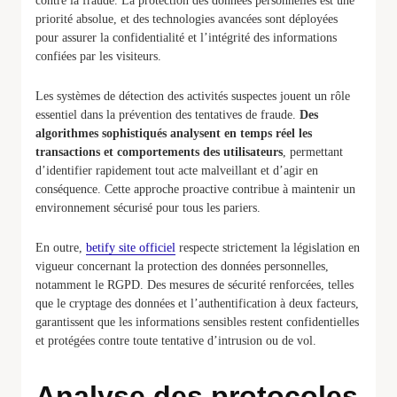
contre la fraude. La protection des données personnelles est une
priorité absolue, et des technologies avancées sont déployées
pour assurer la confidentialité et l’intégrité des informations
confiées par les visiteurs.
Les systèmes de détection des activités suspectes jouent un rôle
essentiel dans la prévention des tentatives de fraude.
Des
algorithmes sophistiqués analysent en temps réel les
transactions et comportements des utilisateurs
, permettant
d’identifier rapidement tout acte malveillant et d’agir en
conséquence. Cette approche proactive contribue à maintenir un
environnement sécurisé pour tous les pariers.
En outre,
betify site officiel
respecte strictement la législation en
vigueur concernant la protection des données personnelles,
notamment le RGPD. Des mesures de sécurité renforcées, telles
que le cryptage des données et l’authentification à deux facteurs,
garantissent que les informations sensibles restent confidentielles
et protégées contre toute tentative d’intrusion ou de vol.
Analyse des protocoles