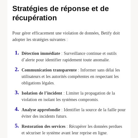
Stratégies de réponse et de
récupération
Pour gérer efficacement une violation de données, Betify doit
adopter les stratégies suivantes :
Détection immédiate
: Surveillance continue et outils
d’alerte pour identifier rapidement toute anomalie.
Communication transparente
: Informer sans délai les
utilisateurs et les autorités compétentes en respectant les
obligations légales.
Isolation de l’incident
: Limiter la propagation de la
violation en isolant les systèmes compromis.
Analyse approfondie
: Identifier la source de la faille pour
éviter des incidents futurs.
Restoration des services
: Récupérer les données perdues
et sécuriser le système avant leur reprise en ligne.