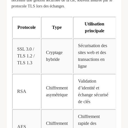
nécessite une gestion sécurisée de la clé, souvent assurée par le
protocole TLS lors des échanges
.
Utilisation
Protocole
Type
principale
Sécurisation des
SSL 3.0 /
Cryptage
sites web et des
TLS 1.2 /
hybride
transactions en
TLS 1.3
ligne
Validation
Chiffrement
d’identité et
RSA
asymétrique
échange sécurisé
de clés
Chiffrement
Chiffrement
rapide des
AES