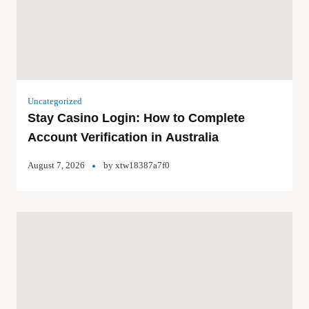
Uncategorized
Stay Casino Login: How to Complete
Account Verification in Australia
August 7, 2026
by
xtw18387a7f0