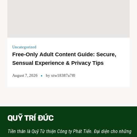
Uncategorized
Free-Only Adult Content Guide: Secure,
Sensual Experience & Privacy Tips
August 7, 2026
by
xtw18387a7f0
Tiền thân là Quỹ Từ thiện Công ty Phát Tiến. Đại diện cho những