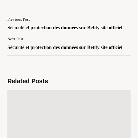
Previous Post
Sécurité et protection des données sur Betify site officiel
Next Post
Sécurité et protection des données sur Betify site officiel
Related Posts