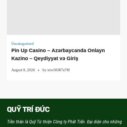
Uncategorized
Pin Up Casino – Azərbaycanda Onlayn
Kazino – Qeydiyyat və Giriş
August 9, 2026
by
xtw18387a7f0
Tiền thân là Quỹ Từ thiện Công ty Phát Tiến. Đại diện cho những