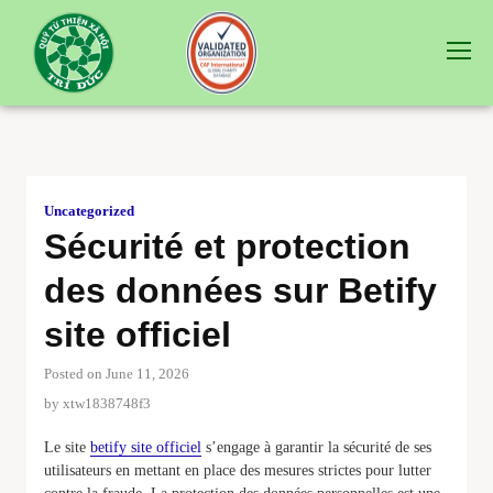
Uncategorized
Sécurité et protection
des données sur Betify
site officiel
Posted on June 11, 2026
by
xtw1838748f3
Le site
betify site officiel
s’engage à garantir la sécurité de ses
utilisateurs en mettant en place des mesures strictes pour lutter