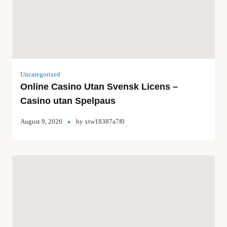
Uncategorized
Online Casino Utan Svensk Licens –
Casino utan Spelpaus
August 9, 2026
by
xtw18387a7f0