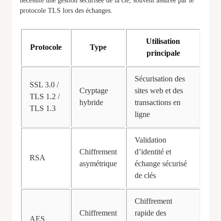
nécessite une gestion sécurisée de la clé, souvent assurée par le
protocole TLS lors des échanges
.
Utilisation
Protocole
Type
principale
Sécurisation des
SSL 3.0 /
Cryptage
sites web et des
TLS 1.2 /
hybride
transactions en
TLS 1.3
ligne
Validation
Chiffrement
d’identité et
RSA
asymétrique
échange sécurisé
de clés
Chiffrement
Chiffrement
rapide des
AES