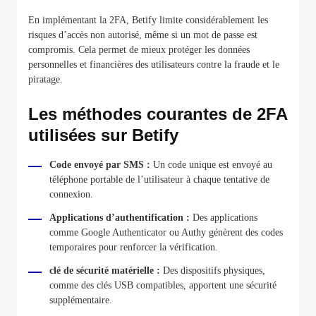
En implémentant la 2FA, Betify limite considérablement les
risques d’accès non autorisé, même si un mot de passe est
compromis. Cela permet de mieux protéger les données
personnelles et financières des utilisateurs contre la fraude et le
piratage.
Les méthodes courantes de 2FA
utilisées sur Betify
Code envoyé par SMS :
Un code unique est envoyé au
téléphone portable de l’utilisateur à chaque tentative de
connexion.
Applications d’authentification :
Des applications
comme Google Authenticator ou Authy génèrent des codes
temporaires pour renforcer la vérification.
clé de sécurité matérielle :
Des dispositifs physiques,
comme des clés USB compatibles, apportent une sécurité
supplémentaire.