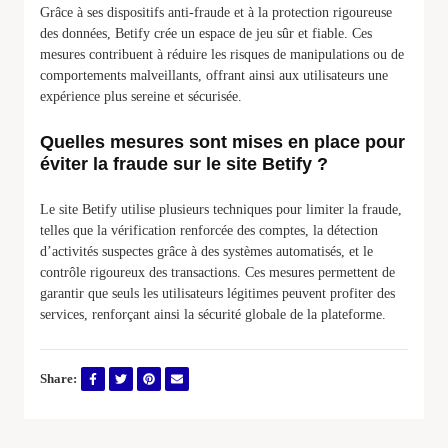
Grâce à ses dispositifs anti-fraude et à la protection rigoureuse
des données, Betify crée un espace de jeu sûr et fiable. Ces
mesures contribuent à réduire les risques de manipulations ou de
comportements malveillants, offrant ainsi aux utilisateurs une
expérience plus sereine et sécurisée.
Quelles mesures sont mises en place pour
éviter la fraude sur le site Betify ?
Le site Betify utilise plusieurs techniques pour limiter la fraude,
telles que la vérification renforcée des comptes, la détection
d’activités suspectes grâce à des systèmes automatisés, et le
contrôle rigoureux des transactions. Ces mesures permettent de
garantir que seuls les utilisateurs légitimes peuvent profiter des
services, renforçant ainsi la sécurité globale de la plateforme.
Share: