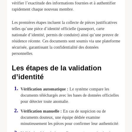
vérifier l’exactitude des informations fournies et à authentifier
rapidement chaque nouveau membre.
Les premières étapes incluent la collecte de pièces justificatives
telles qu’une pièce d’identité officielle (passeport, carte
nationale d’identité, permis de conduire) ainsi qu’une preuve de
résidence récente. Ces documents sont soumis via une plateforme
sécurisée, garantissant la confidentialité des données
personnelles.
Les étapes de la validation
d’identité
Vérification automatique :
Le système compare les
documents téléchargés avec les bases de données officielles
pour détecter toute anomalie.
Vérification manuelle :
En cas de suspicion ou de
documents douteux, une équipe dédiée examine
minutieusement les pièces pour confirmer leur authenticité.