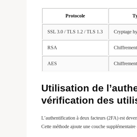
Protocole
T
SSL 3.0 / TLS 1.2 / TLS 1.3
Cryptage hy
RSA
Chiffrement
AES
Chiffrement
Utilisation de l’auth
vérification des util
L’authentification à deux facteurs (2FA) est deven
Cette méthode ajoute une couche supplémentaire de