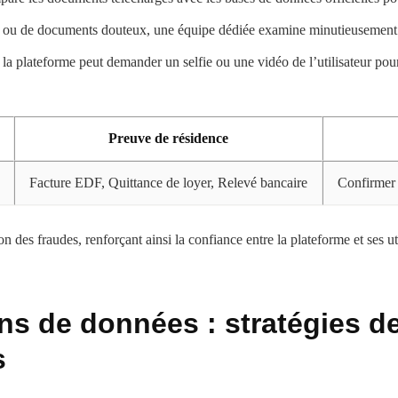
 ou de documents douteux, une équipe dédiée examine minutieusement le
la plateforme peut demander un selfie ou une vidéo de l’utilisateur pour
Preuve de résidence
Facture EDF, Quittance de loyer, Relevé bancaire
Confirmer l
 des fraudes, renforçant ainsi la confiance entre la plateforme et ses uti
ons de données : stratégies d
s