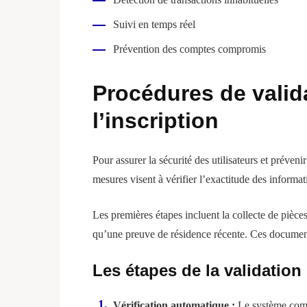
Suivi en temps réel
Prévention des comptes compromis
Procédures de valida
l’inscription
Pour assurer la sécurité des utilisateurs et préveni
mesures visent à vérifier l’exactitude des inform
Les premières étapes incluent la collecte de pièces 
qu’une preuve de résidence récente. Ces documents
Les étapes de la validation 
Vérification automatique :
Le système compa