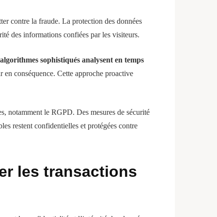
utter contre la fraude. La protection des données
ité des informations confiées par les visiteurs.
algorithmes sophistiqués analysent en temps
agir en conséquence. Cette approche proactive
elles, notamment le RGPD. Des mesures de sécurité
bles restent confidentielles et protégées contre
r les transactions