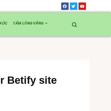
XÚC
TẤM LÒNG VÀNG
 Betify site