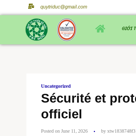
quytriduc@gmail.com
GIỚI 
Uncategorized
Sécurité et pro
officiel
Posted on June 11, 2026
by
xtw1838748f3