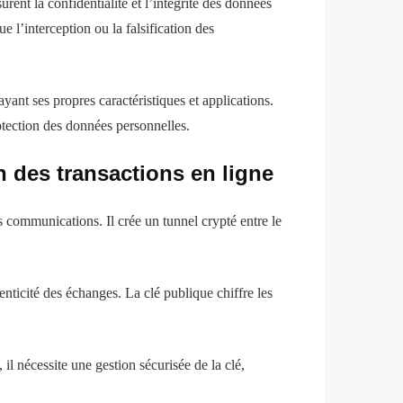
urent la confidentialité et l’intégrité des données
e l’interception ou la falsification des
ant ses propres caractéristiques et applications.
rotection des données personnelles.
n des transactions en ligne
s communications. Il crée un tunnel crypté entre le
henticité des échanges. La clé publique chiffre les
 il nécessite une gestion sécurisée de la clé,