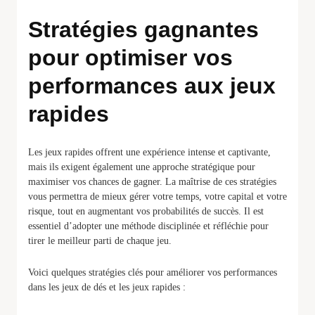
Stratégies gagnantes
pour optimiser vos
performances aux jeux
rapides
Les jeux rapides offrent une expérience intense et captivante,
mais ils exigent également une approche stratégique pour
maximiser vos chances de gagner. La maîtrise de ces stratégies
vous permettra de mieux gérer votre temps, votre capital et votre
risque, tout en augmentant vos probabilités de succès. Il est
essentiel d’adopter une méthode disciplinée et réfléchie pour
tirer le meilleur parti de chaque jeu.
Voici quelques stratégies clés pour améliorer vos performances
dans les jeux de dés et les jeux rapides :