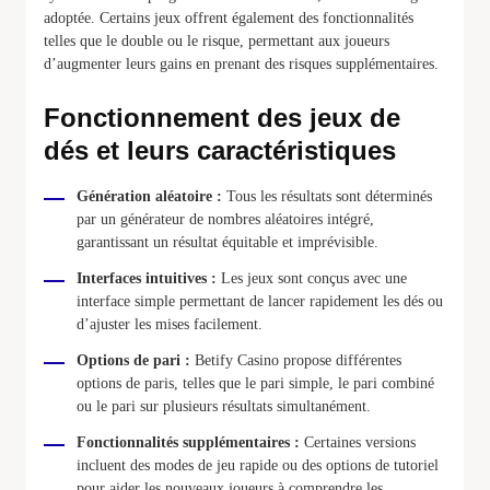
adoptée. Certains jeux offrent également des fonctionnalités
telles que le double ou le risque, permettant aux joueurs
d’augmenter leurs gains en prenant des risques supplémentaires.
Fonctionnement des jeux de
dés et leurs caractéristiques
Génération aléatoire :
Tous les résultats sont déterminés
par un générateur de nombres aléatoires intégré,
garantissant un résultat équitable et imprévisible.
Interfaces intuitives :
Les jeux sont conçus avec une
interface simple permettant de lancer rapidement les dés ou
d’ajuster les mises facilement.
Options de pari :
Betify Casino propose différentes
options de paris, telles que le pari simple, le pari combiné
ou le pari sur plusieurs résultats simultanément.
Fonctionnalités supplémentaires :
Certaines versions
incluent des modes de jeu rapide ou des options de tutoriel
pour aider les nouveaux joueurs à comprendre les