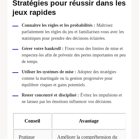
Stratégies pour réussir dans les
jeux rapides
Connaître les règles et les probabilités :
Maîtrisez
parfaitement les règles du jeu et familiarisez-vous avec les
statistiques pour prendre des décisions éclairées.
Gérer votre bankroll :
Fixez-vous des limites de mise et
respectez-les afin de prévenir des pertes importantes en peu
de temps.
Utiliser les systèmes de mise :
Adoptez des stratégies
comme la martingale ou la gestion progressive pour
équilibrer risques et gains potentiels.
Rester concentré et discipliné :
Évitez les impulsions et
ne laissez pas les émotions influencer vos décisions.
Conseil
Avantage
Pratique
Améliore la compréhension du