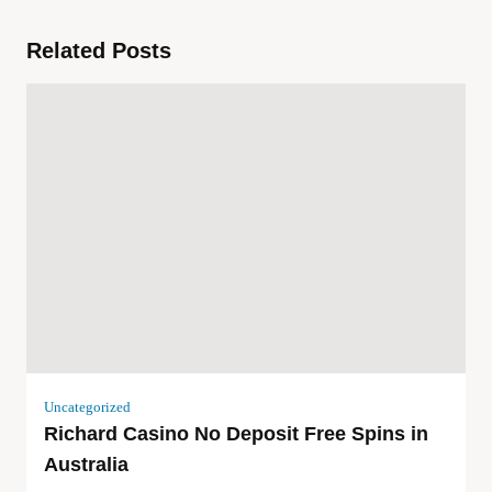
Related Posts
Uncategorized
Richard Casino No Deposit Free Spins in
Australia