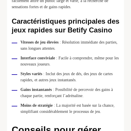
facilement attire un public large et varié, à la recherche de
sensations fortes et de gains rapides.
Caractéristiques principales des
jeux rapides sur Betify Casino
Vitesses de jeu élevées
: Résolution immédiate des parties,
sans longues attentes.
Interface conviviale
: Facile à comprendre, même pour les
nouveaux joueurs.
Styles variés
: Inclut des jeux de dés, des jeux de cartes
rapides, et autres jeux instantanés.
Gains instantanés
: Possibilité de percevoir des gains à
chaque partie, renforçant l’adrénaline.
Moins de stratégie
: La majorité est basée sur la chance,
simplifiant considérablement le processus de jeu.
Conseils pour gérer