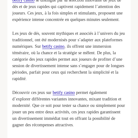
betify casino
se distingue par sa sélection innovante de jeux de
dés et de jeux rapides qui captivent rapidement l’attention des
joueurs. Ces jeux, à la fois simples et stimulants, proposent une
expérience intense concentrée en quelques minutes seulement.
Les jeux de dés, souvent mythiques et associés à l’univers du jeu
traditionnel, ont été modernisés pour s’adapter aux plateformes
numériques. Sur
betify casino
, ils offrent une immersion
téméraire, où la chance et la stratégie se mêlent. De plus, la
catégorie des jeux rapides permet aux joueurs de profiter d’une
session de divertissement intense sans s’engager pour de longues
périodes, parfait pour ceux qui recherchent la simplicité et la
rapidité.
Découvrir ces jeux sur
betify casino
permet également
d’explorer différentes variantes innovantes, mixant tradition et
modernité. Que ce soit pour tester sa chance ou simplement pour
jouer un peu entre deux activités, ces jeux rapides garantissent
un divertissement immédiat tout en offrant la possibilité de
gagner des récompenses attractives.