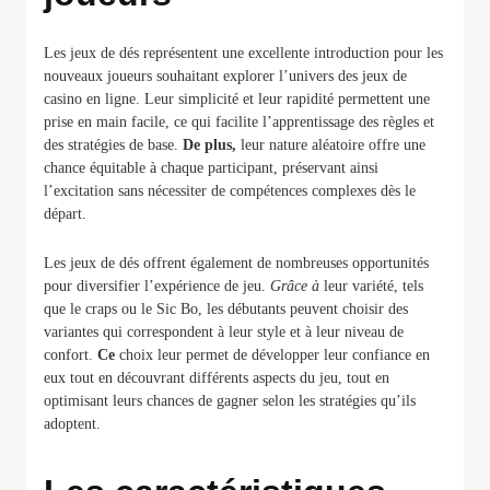
Les jeux de dés représentent une excellente introduction pour les
nouveaux joueurs souhaitant explorer l’univers des jeux de
casino en ligne. Leur simplicité et leur rapidité permettent une
prise en main facile, ce qui facilite l’apprentissage des règles et
des stratégies de base.
De plus,
leur nature aléatoire offre une
chance équitable à chaque participant, préservant ainsi
l’excitation sans nécessiter de compétences complexes dès le
départ.
Les jeux de dés offrent également de nombreuses opportunités
pour diversifier l’expérience de jeu.
Grâce à
leur variété, tels
que le craps ou le Sic Bo, les débutants peuvent choisir des
variantes qui correspondent à leur style et à leur niveau de
confort.
Ce
choix leur permet de développer leur confiance en
eux tout en découvrant différents aspects du jeu, tout en
optimisant leurs chances de gagner selon les stratégies qu’ils
adoptent.