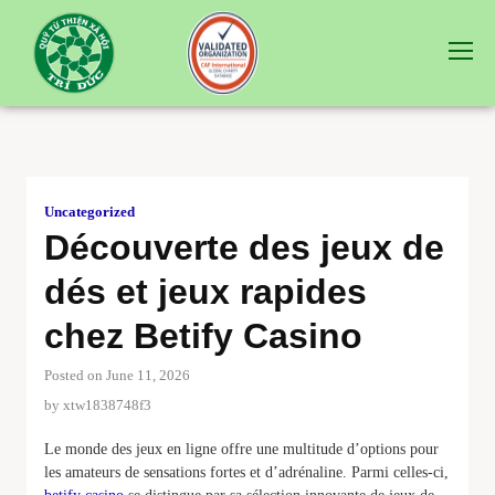
Uncategorized
Découverte des jeux de
dés et jeux rapides
chez Betify Casino
Posted on June 11, 2026
by
xtw1838748f3
Le monde des jeux en ligne offre une multitude d’options pour
les amateurs de sensations fortes et d’adrénaline. Parmi celles-ci,