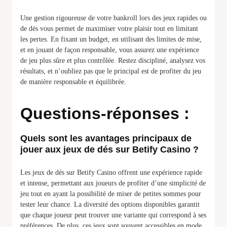
Une gestion rigoureuse de votre bankroll lors des jeux rapides ou
de dés vous permet de maximiser votre plaisir tout en limitant
les pertes. En fixant un budget, en utilisant des limites de mise,
et en jouant de façon responsable, vous assurez une expérience
de jeu plus sûre et plus contrôlée. Restez discipliné, analysez vos
résultats, et n’oubliez pas que le principal est de profiter du jeu
de manière responsable et équilibrée.
Questions-réponses :
Quels sont les avantages principaux de
jouer aux jeux de dés sur Betify Casino ?
Les jeux de dés sur Betify Casino offrent une expérience rapide
et intense, permettant aux joueurs de profiter d’une simplicité de
jeu tout en ayant la possibilité de miser de petites sommes pour
tester leur chance. La diversité des options disponibles garantit
que chaque joueur peut trouver une variante qui correspond à ses
préférences. De plus, ces jeux sont souvent accessibles en mode