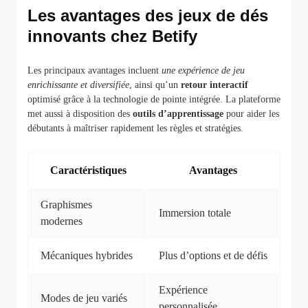
Les avantages des jeux de dés
innovants chez Betify
Les principaux avantages incluent
une expérience de jeu
enrichissante et diversifiée
, ainsi qu’un
retour interactif
optimisé grâce à la technologie de pointe intégrée. La plateforme
met aussi à disposition des
outils d’apprentissage
pour aider les
débutants à maîtriser rapidement les règles et stratégies.
Caractéristiques
Avantages
Graphismes
Immersion totale
modernes
Mécaniques hybrides
Plus d’options et de défis
Expérience
Modes de jeu variés
personnalisée