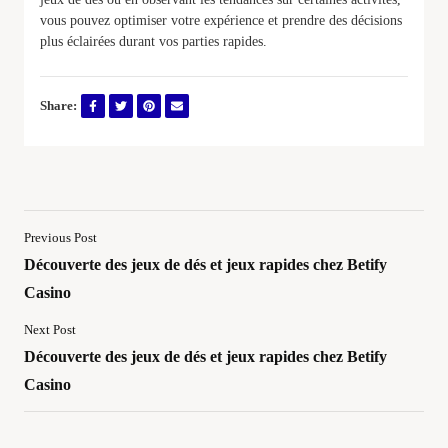
vous pouvez optimiser votre expérience et prendre des décisions
plus éclairées durant vos parties rapides.
Share:
Previous Post
Découverte des jeux de dés et jeux rapides chez Betify
Casino
Next Post
Découverte des jeux de dés et jeux rapides chez Betify
Casino