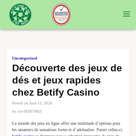
Uncategorized
Découverte des jeux de
dés et jeux rapides
chez Betify Casino
Posted on June 11, 2026
by
xtw1838748f3
Le monde des jeux en ligne offre une multitude d’options pour
les amateurs de sensations fortes et d’adrénaline. Parmi celles-ci,