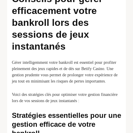
efficacement votre
bankroll lors des
sessions de jeux
instantanés
Gérer intelligemment votre bankroll est essentiel pour profiter
pleinement des jeux rapides et de dés sur Betify Casino. Une
gestion prudente vous permet de prolonger votre expérience de
jeu tout en minimisant les risques de pertes importantes.
Voici des stratégies clés pour optimiser votre gestion financière
lors de vos sessions de jeux instantanés :
Stratégies essentielles pour une
gestion efficace de votre