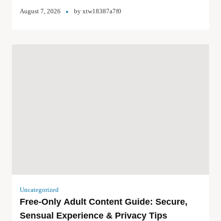
August 7, 2026
by
xtw18387a7f0
Uncategorized
Free-Only Adult Content Guide: Secure,
Sensual Experience & Privacy Tips