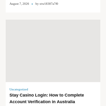
August 7, 2026
by
xtw18387a7f0
Uncategorized
Stay Casino Login: How to Complete
Account Verification in Australia