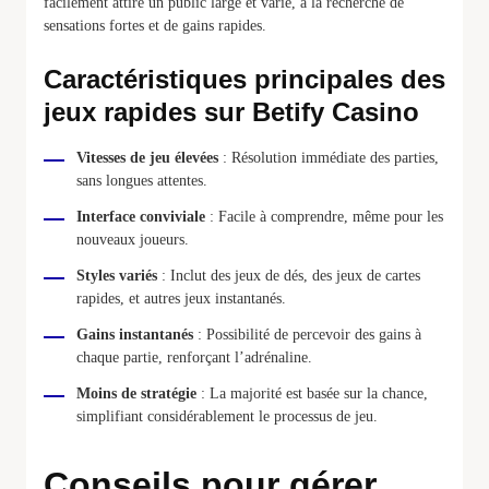
facilement attire un public large et varié, à la recherche de
sensations fortes et de gains rapides.
Caractéristiques principales des
jeux rapides sur Betify Casino
Vitesses de jeu élevées
: Résolution immédiate des parties,
sans longues attentes.
Interface conviviale
: Facile à comprendre, même pour les
nouveaux joueurs.
Styles variés
: Inclut des jeux de dés, des jeux de cartes
rapides, et autres jeux instantanés.
Gains instantanés
: Possibilité de percevoir des gains à
chaque partie, renforçant l’adrénaline.
Moins de stratégie
: La majorité est basée sur la chance,
simplifiant considérablement le processus de jeu.
Conseils pour gérer