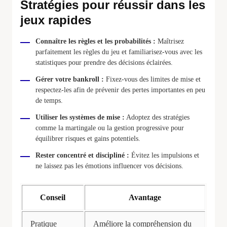
Stratégies pour réussir dans les
jeux rapides
Connaître les règles et les probabilités :
Maîtrisez
parfaitement les règles du jeu et familiarisez-vous avec les
statistiques pour prendre des décisions éclairées.
Gérer votre bankroll :
Fixez-vous des limites de mise et
respectez-les afin de prévenir des pertes importantes en peu
de temps.
Utiliser les systèmes de mise :
Adoptez des stratégies
comme la martingale ou la gestion progressive pour
équilibrer risques et gains potentiels.
Rester concentré et discipliné :
Évitez les impulsions et
ne laissez pas les émotions influencer vos décisions.
Conseil
Avantage
Pratique
Améliore la compréhension du