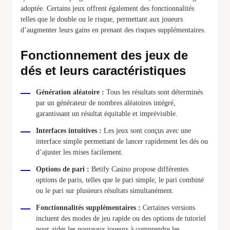
adoptée. Certains jeux offrent également des fonctionnalités
telles que le double ou le risque, permettant aux joueurs
d’augmenter leurs gains en prenant des risques supplémentaires.
Fonctionnement des jeux de
dés et leurs caractéristiques
Génération aléatoire :
Tous les résultats sont déterminés
par un générateur de nombres aléatoires intégré,
garantissant un résultat équitable et imprévisible.
Interfaces intuitives :
Les jeux sont conçus avec une
interface simple permettant de lancer rapidement les dés ou
d’ajuster les mises facilement.
Options de pari :
Betify Casino propose différentes
options de paris, telles que le pari simple, le pari combiné
ou le pari sur plusieurs résultats simultanément.
Fonctionnalités supplémentaires :
Certaines versions
incluent des modes de jeu rapide ou des options de tutoriel
pour aider les nouveaux joueurs à comprendre les