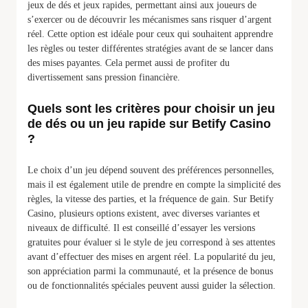
jeux de dés et jeux rapides, permettant ainsi aux joueurs de
s’exercer ou de découvrir les mécanismes sans risquer d’argent
réel. Cette option est idéale pour ceux qui souhaitent apprendre
les règles ou tester différentes stratégies avant de se lancer dans
des mises payantes. Cela permet aussi de profiter du
divertissement sans pression financière.
Quels sont les critères pour choisir un jeu
de dés ou un jeu rapide sur Betify Casino
?
Le choix d’un jeu dépend souvent des préférences personnelles,
mais il est également utile de prendre en compte la simplicité des
règles, la vitesse des parties, et la fréquence de gain. Sur Betify
Casino, plusieurs options existent, avec diverses variantes et
niveaux de difficulté. Il est conseillé d’essayer les versions
gratuites pour évaluer si le style de jeu correspond à ses attentes
avant d’effectuer des mises en argent réel. La popularité du jeu,
son appréciation parmi la communauté, et la présence de bonus
ou de fonctionnalités spéciales peuvent aussi guider la sélection.