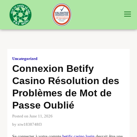
Uncategorized
Connexion Betify
Casino Résolution des
Problèmes de Mot de
Passe Oublié
Posted on June 11, 2026
by
xtw1838748f3
Se connecter à votre compte
betify casino login
devrait être une