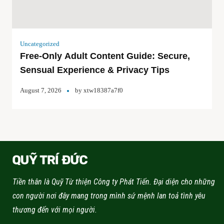
Uncategorized
Free-Only Adult Content Guide: Secure,
Sensual Experience & Privacy Tips
August 7, 2026
by
xtw18387a7f0
Tiền thân là Quỹ Từ thiện Công ty Phát Tiến. Đại diện cho những
con người nơi đây mang trong mình sứ mệnh lan toả tình yêu
thương đến với mọi người.