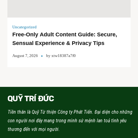
Uncategorized
Free-Only Adult Content Guide: Secure,
Sensual Experience & Privacy Tips
August 7, 2026
by
xtw18387a7f0
Tiền thân là Quỹ Từ thiện Công ty Phát Tiến. Đại diện cho những
con người nơi đây mang trong mình sứ mệnh lan toả tình yêu
thương đến với mọi người.