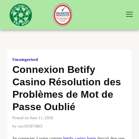
Uncategorized
Connexion Betify
Casino Résolution des
Problèmes de Mot de
Passe Oublié
Posted on June 11, 2026
by
xtw1838748f3
Se connecter à votre compte
betify casino login
devrait être une