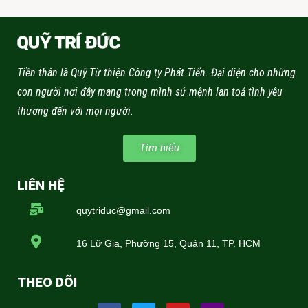
Tiền thân là Quỹ Từ thiện Công ty Phát Tiến. Đại diện cho những
con người nơi đây mang trong mình sứ mệnh lan toả tình yêu
thương đến với mọi người.
Tìm hiểu
LIÊN HỆ
quytriduc@gmail.com
16 Lữ Gia, Phường 15, Quận 11, TP. HCM
THEO DÕI