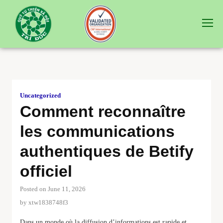
Uncategorized
Comment reconnaître
les communications
authentiques de Betify
officiel
Posted on June 11, 2026
by
xtw1838748f3
Dans un monde où la diffusion d’informations est rapide et