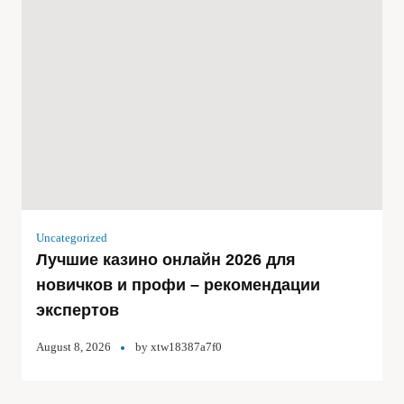
Uncategorized
Лучшие казино онлайн 2026 для
новичков и профи – рекомендации
экспертов
August 8, 2026
by
xtw18387a7f0