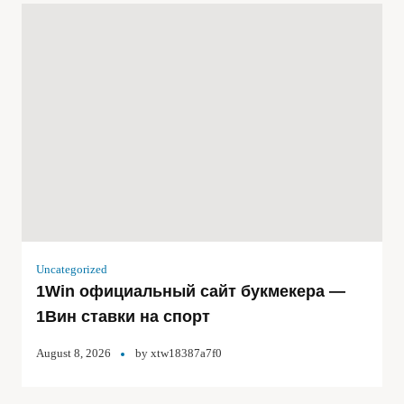
Uncategorized
1Win официальный сайт букмекера —
1Вин ставки на спорт
August 8, 2026
by
xtw18387a7f0