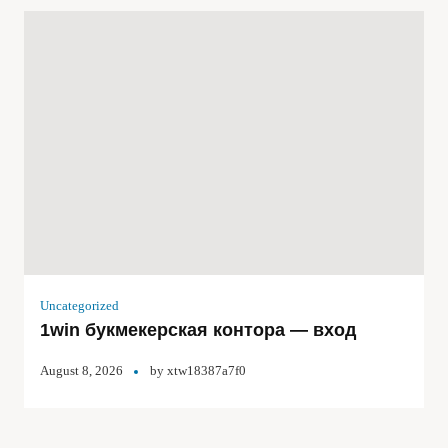
Uncategorized
1win букмекерская контора — вход
August 8, 2026
by
xtw18387a7f0