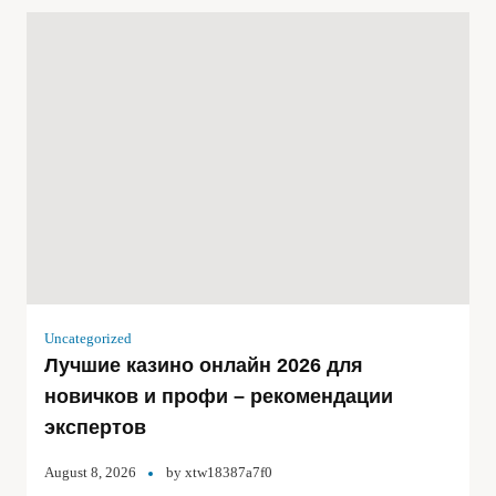
Uncategorized
Лучшие казино онлайн 2026 для
новичков и профи – рекомендации
экспертов
August 8, 2026
by
xtw18387a7f0