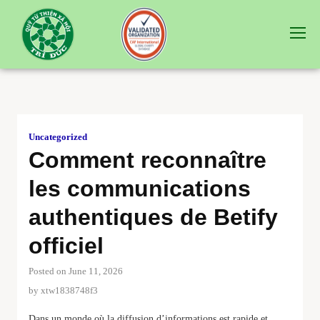
Uncategorized
Comment reconnaître
les communications
authentiques de Betify
officiel
Posted on June 11, 2026
by
xtw1838748f3
Dans un monde où la diffusion d’informations est rapide et