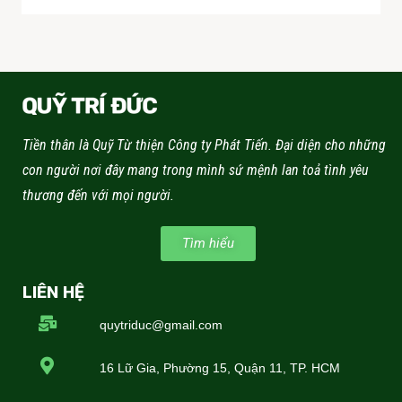
Tiền thân là Quỹ Từ thiện Công ty Phát Tiến. Đại diện cho những
con người nơi đây mang trong mình sứ mệnh lan toả tình yêu
thương đến với mọi người.
Tìm hiểu
LIÊN HỆ
quytriduc@gmail.com
16 Lữ Gia, Phường 15, Quận 11, TP. HCM