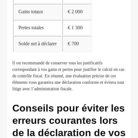
Gains totaux
€ 2 000
Pertes totales
€ 1 300
Solde net à déclarer
€ 700
Il est recommandé de conserver tous les justificatifs
correspondant à vos gains et pertes pour justifier le calcul en cas
de contrôle fiscal. En résumé, une évaluation précise de ces
éléments vous garantira une déclaration conforme et évitera tout
litige avec l’administration fiscale.
Conseils pour éviter les
erreurs courantes lors
de la déclaration de vos