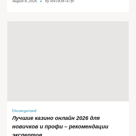
August 8, 2026
by
xtw18387a7f0
Uncategorized
Лучшие казино онлайн 2026 для
новичков и профи – рекомендации
экспертов