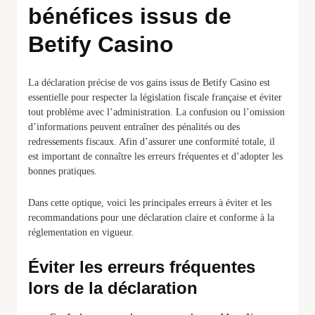
bénéfices issus de
Betify Casino
La déclaration précise de vos gains issus de Betify Casino est
essentielle pour respecter la législation fiscale française et éviter
tout problème avec l’administration. La confusion ou l’omission
d’informations peuvent entraîner des pénalités ou des
redressements fiscaux. Afin d’assurer une conformité totale, il
est important de connaître les erreurs fréquentes et d’adopter les
bonnes pratiques.
Dans cette optique, voici les principales erreurs à éviter et les
recommandations pour une déclaration claire et conforme à la
réglementation en vigueur.
Éviter les erreurs fréquentes
lors de la déclaration