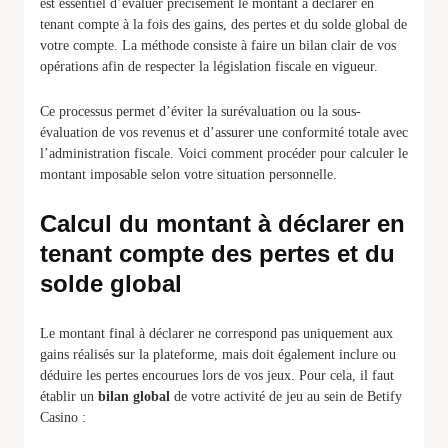
est essentiel d’évaluer précisément le montant à déclarer en
tenant compte à la fois des gains, des pertes et du solde global de
votre compte. La méthode consiste à faire un bilan clair de vos
opérations afin de respecter la législation fiscale en vigueur.
Ce processus permet d’éviter la surévaluation ou la sous-
évaluation de vos revenus et d’assurer une conformité totale avec
l’administration fiscale. Voici comment procéder pour calculer le
montant imposable selon votre situation personnelle.
Calcul du montant à déclarer en
tenant compte des pertes et du
solde global
Le montant final à déclarer ne correspond pas uniquement aux
gains réalisés sur la plateforme, mais doit également inclure ou
déduire les pertes encourues lors de vos jeux. Pour cela, il faut
établir un
bilan global
de votre activité de jeu au sein de Betify
Casino :