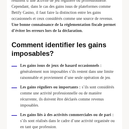
résultent d’une activité de jeu régulière ou professionnelle.
Cependant, dans le cas des gains issus de plateformes comme
Betify Casino, il faut faire la distinction entre les gains
occasionnels et ceux considérés comme une source de revenus.
Une bonne connaissance de la réglementation fiscale permet
d’éviter les erreurs lors de la déclaration.
Comment identifier les gains
imposables?
Les gains issus de jeux de hasard occasionnels :
généralement non imposables s’ils restent dans une limite
raisonnable et proviennent d’une seule opération de jeu.
Les gains réguliers ou importants :
s’ils sont considérés
comme une activité professionnelle ou de manière
récurrente, ils doivent être déclarés comme revenus
imposables.
Les gains liés à des activités commerciales ou de pari :
s’ils sont réalisés dans le cadre d’une activité organisée ou
en tant que profession.