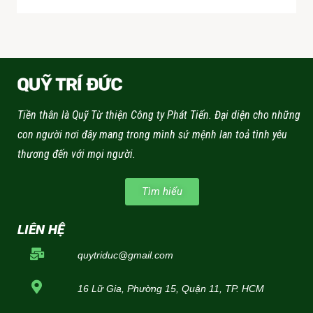
Tiền thân là Quỹ Từ thiện Công ty Phát Tiến. Đại diện cho những
con người nơi đây mang trong mình sứ mệnh lan toả tình yêu
thương đến với mọi người.
Tìm hiểu
LIÊN HỆ
quytriduc@gmail.com
16 Lữ Gia, Phường 15, Quận 11, TP. HCM