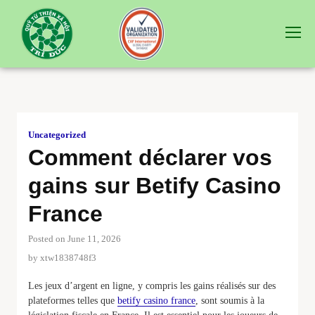
Uncategorized
Comment déclarer vos
gains sur Betify Casino
France
Posted on June 11, 2026
by
xtw1838748f3
Les jeux d’argent en ligne, y compris les gains réalisés sur des
plateformes telles que
betify casino france
, sont soumis à la