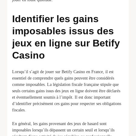
Identifier les gains
imposables issus des
jeux en ligne sur Betify
Casino
Lorsqu’il s’agit de jouer sur Betify Casino en France, il est
essentiel de comprendre quels gains peuvent être considérés
comme imposables. La législation fiscale française stipule que
seuls certains gains issus des jeux en ligne doivent être déclarés
et éventuellement soumis à l’impôt. Il est donc important
d’identifier précisément ces gains pour respecter ses obligations
fiscales.
En général, les gains provenant des jeux de hasard sont
imposables lorsqu’ils dépassent un certain seuil et lorsqu’ils