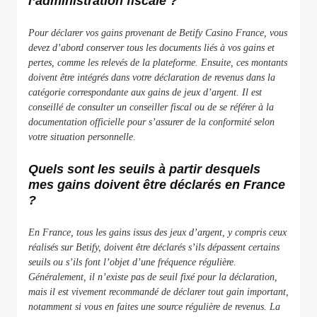
l’administration fiscale ?
Pour déclarer vos gains provenant de Betify Casino France, vous
devez d’abord conserver tous les documents liés à vos gains et
pertes, comme les relevés de la plateforme. Ensuite, ces montants
doivent être intégrés dans votre déclaration de revenus dans la
catégorie correspondante aux gains de jeux d’argent. Il est
conseillé de consulter un conseiller fiscal ou de se référer à la
documentation officielle pour s’assurer de la conformité selon
votre situation personnelle.
Quels sont les seuils à partir desquels
mes gains doivent être déclarés en France
?
En France, tous les gains issus des jeux d’argent, y compris ceux
réalisés sur Betify, doivent être déclarés s’ils dépassent certains
seuils ou s’ils font l’objet d’une fréquence régulière.
Généralement, il n’existe pas de seuil fixé pour la déclaration,
mais il est vivement recommandé de déclarer tout gain important,
notamment si vous en faites une source régulière de revenus. La