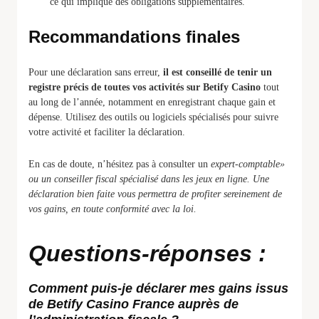
ce qui implique des obligations supplémentaires.
Recommandations finales
Pour une déclaration sans erreur,
il est conseillé de tenir un
registre précis de toutes vos activités sur Betify Casino
tout
au long de l’année, notamment en enregistrant chaque gain et
dépense. Utilisez des outils ou logiciels spécialisés pour suivre
votre activité et faciliter la déclaration.
En cas de doute, n’hésitez pas à consulter un
expert-comptable»
ou un conseiller fiscal spécialisé dans les jeux en ligne. Une
déclaration bien faite vous permettra de profiter sereinement de
vos gains, en toute conformité avec la loi.
Questions-réponses :
Comment puis-je déclarer mes gains issus
de Betify Casino France auprès de