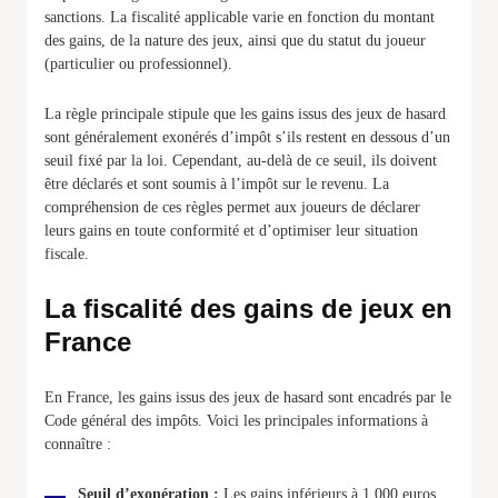
sanctions. La fiscalité applicable varie en fonction du montant
des gains, de la nature des jeux, ainsi que du statut du joueur
(particulier ou professionnel).
La règle principale stipule que les gains issus des jeux de hasard
sont généralement exonérés d’impôt s’ils restent en dessous d’un
seuil fixé par la loi. Cependant, au-delà de ce seuil, ils doivent
être déclarés et sont soumis à l’impôt sur le revenu. La
compréhension de ces règles permet aux joueurs de déclarer
leurs gains en toute conformité et d’optimiser leur situation
fiscale.
La fiscalité des gains de jeux en
France
En France, les gains issus des jeux de hasard sont encadrés par le
Code général des impôts. Voici les principales informations à
connaître :
Seuil d’exonération :
Les gains inférieurs à 1 000 euros