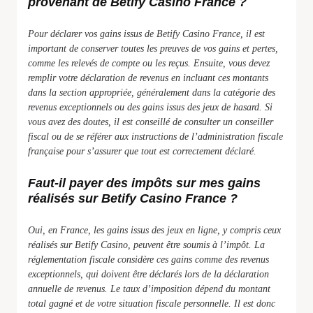
provenant de Betify Casino France ?
Pour déclarer vos gains issus de Betify Casino France, il est
important de conserver toutes les preuves de vos gains et pertes,
comme les relevés de compte ou les reçus. Ensuite, vous devez
remplir votre déclaration de revenus en incluant ces montants
dans la section appropriée, généralement dans la catégorie des
revenus exceptionnels ou des gains issus des jeux de hasard. Si
vous avez des doutes, il est conseillé de consulter un conseiller
fiscal ou de se référer aux instructions de l’administration fiscale
française pour s’assurer que tout est correctement déclaré.
Faut-il payer des impôts sur mes gains
réalisés sur Betify Casino France ?
Oui, en France, les gains issus des jeux en ligne, y compris ceux
réalisés sur Betify Casino, peuvent être soumis à l’impôt. La
réglementation fiscale considère ces gains comme des revenus
exceptionnels, qui doivent être déclarés lors de la déclaration
annuelle de revenus. Le taux d’imposition dépend du montant
total gagné et de votre situation fiscale personnelle. Il est donc