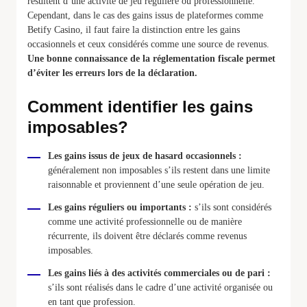
résultent d’une activité de jeu régulière ou professionnelle.
Cependant, dans le cas des gains issus de plateformes comme
Betify Casino, il faut faire la distinction entre les gains
occasionnels et ceux considérés comme une source de revenus.
Une bonne connaissance de la réglementation fiscale permet
d’éviter les erreurs lors de la déclaration.
Comment identifier les gains
imposables?
Les gains issus de jeux de hasard occasionnels :
généralement non imposables s’ils restent dans une limite
raisonnable et proviennent d’une seule opération de jeu.
Les gains réguliers ou importants :
s’ils sont considérés
comme une activité professionnelle ou de manière
récurrente, ils doivent être déclarés comme revenus
imposables.
Les gains liés à des activités commerciales ou de pari :
s’ils sont réalisés dans le cadre d’une activité organisée ou
en tant que profession.