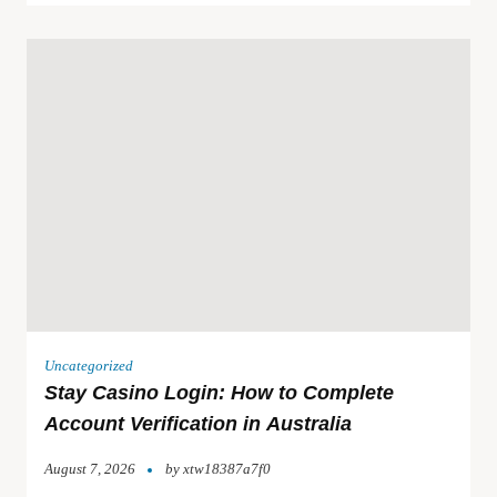
Uncategorized
Stay Casino Login: How to Complete
Account Verification in Australia
August 7, 2026
by
xtw18387a7f0