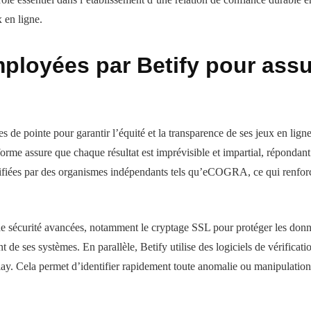
x en ligne.
loyées par Betify pour assur
s de pointe pour garantir l’équité et la transparence de ses jeux en lign
orme assure que chaque résultat est imprévisible et impartial, répondant
rtifiées par des organismes indépendants tels qu’eCOGRA, ce qui renforce
 sécurité avancées, notamment le cryptage SSL pour protéger les donnée
t de ses systèmes. En parallèle, Betify utilise des logiciels de vérifica
play. Cela permet d’identifier rapidement toute anomalie ou manipulation