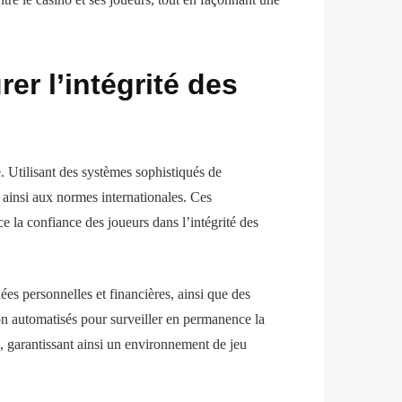
er l’intégrité des
e. Utilisant des systèmes sophistiqués de
 ainsi aux normes internationales. Ces
 la confiance des joueurs dans l’intégrité des
s personnelles et financières, ainsi que des
tion automatisés pour surveiller en permanence la
, garantissant ainsi un environnement de jeu