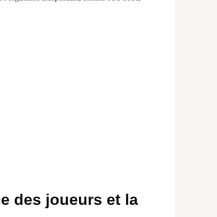
e des joueurs et la