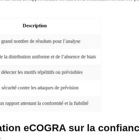
Description
 grand nombre de résultats pour l’analyse
e la distribution uniforme et de l’absence de biais
étecter les motifs répétitifs ou prévisibles
 sécurité contre les attaques de prévision
n rapport attestant la conformité et la fiabilité
cation eCOGRA sur la confianc