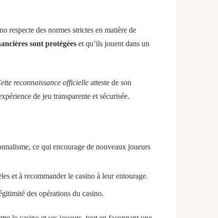
sino respecte des normes strictes en matière de
inancières sont protégées
et qu’ils jouent dans un
ette reconnaissance officielle
atteste de son
expérience de jeu transparente et sécurisée.
onnalisme, ce qui encourage de nouveaux joueurs
idèles et à recommander le casino à leur entourage.
égitimité des opérations du casino.
tre le casino et ses joueurs, tout en façonnant une