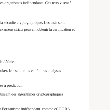
es organismes indépendants. Ces tests visent à
la sécurité cryptographique. Les tests sont
xamens stricts peuvent obtenir la certification et
e définie.
oker, le test de runs et d’autres analyses
es à prédiction.
utilisant des algorithmes cryptographiques
ivrée par l’organisme indépendant, comme eCOGRA,