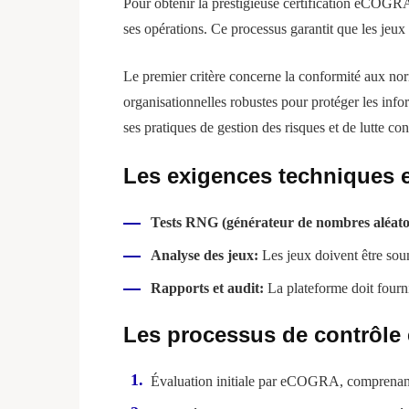
Pour obtenir la prestigieuse certification eCOGRA, 
ses opérations. Ce processus garantit que les jeux
Le premier critère concerne la conformité aux nor
organisationnelles robustes pour protéger les info
ses pratiques de gestion des risques et de lutte con
Les exigences techniques e
Tests RNG (générateur de nombres aléatoi
Analyse des jeux:
Les jeux doivent être soum
Rapports et audit:
La plateforme doit fourni
Les processus de contrôle 
Évaluation initiale par eCOGRA, comprenant 