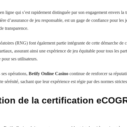
n ligne qui s’est rapidement distinguée par son engagement envers la tran
 d’assurance de jeu responsable, est un gage de confiance pour les joue
 de transparence.
léatoires (RNG) font également partie intégrante de cette démarche de ce
partiaux, assurant ainsi une expérience de jeu équitable pour tous les par
 pour ses utilisateurs.
s ses opérations,
Betify Online Casino
continue de renforcer sa réputati
te sérénité, sachant que leur expérience est régie par des normes strictes 
tion de la certification eCOG