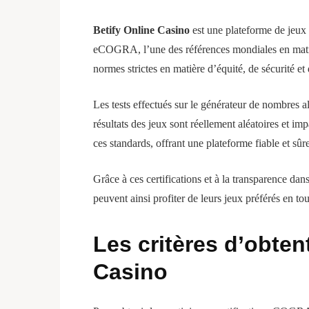
Betify Online Casino
est une plateforme de jeux e
eCOGRA, l’une des références mondiales en matière
normes strictes en matière d’équité, de sécurité et
Les tests effectués sur le générateur de nombres a
résultats des jeux sont réellement aléatoires et im
ces standards, offrant une plateforme fiable et sûre
Grâce à ces certifications et à la transparence dan
peuvent ainsi profiter de leurs jeux préférés en tou
Les critères d’obten
Casino