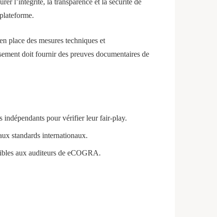
er l’intégrité, la transparence et la sécurité de
 plateforme.
 en place des mesures techniques et
lissement doit fournir des preuves documentaires de
 indépendants pour vérifier leur fair-play.
aux standards internationaux.
cessibles aux auditeurs de eCOGRA.