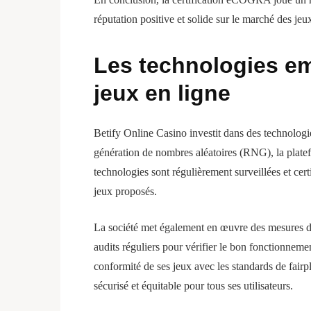
réputation positive et solide sur le marché des jeu
Les technologies emp
jeux en ligne
Betify Online Casino investit dans des technologie
génération de nombres aléatoires (RNG), la platef
technologies sont régulièrement surveillées et ce
jeux proposés.
La société met également en œuvre des mesures de
audits réguliers pour vérifier le bon fonctionnemen
conformité de ses jeux avec les standards de fair
sécurisé et équitable pour tous ses utilisateurs.