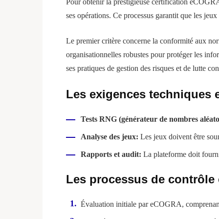
Pour obtenir la prestigieuse certification eCOGRA, 
ses opérations. Ce processus garantit que les jeux
Le premier critère concerne la conformité aux nor
organisationnelles robustes pour protéger les info
ses pratiques de gestion des risques et de lutte con
Les exigences techniques e
Tests RNG (générateur de nombres aléatoi
Analyse des jeux:
Les jeux doivent être soum
Rapports et audit:
La plateforme doit fourni
Les processus de contrôle 
Évaluation initiale par eCOGRA, comprenant 