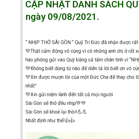
CẬP NHẬT DANH SÁCH QUY
ngày 09/08/2021.
“ NHỊP THỞ SÀI GÒN “ Quỹ Trí Đức đã nhận được rất 
💚Thật cảm động vô cùng vì có những anh chị ở rất xa
hào phóng gửi vào Quỹ bằng cả tấm chân tình vì “N
💚Không biết dùng từ nào để diễn tả lời biết ơn vô c
💚Xin được mượn lời của một Đức Cha để thay cho lời 
nhất”
💚Xin gửi niệm lành đến tất cả mọi người
Sài Gòn sẽ thở đều nhịp💚💚
Sài Gòn sẽ khoẻ lại thôi!💪💪
Nhất định như thế!👍👍