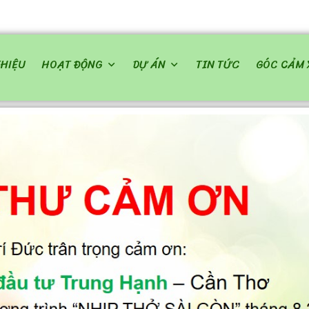
THIỆU
HOẠT ĐỘNG
DỰ ÁN
TIN TỨC
GÓC CẢM 