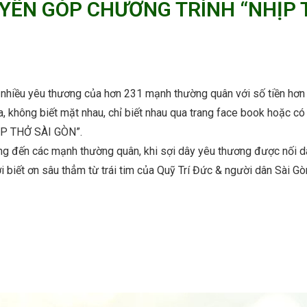
ÊN GÓP CHƯƠNG TRÌNH “NHỊP TH
nhiều yêu thương của hơn 231 mạnh thường quân với số tiền hơn
, không biết mặt nhau, chỉ biết nhau qua trang face book hoặc có
HỊP THỞ SÀI GÒN”.
ùng đến các mạnh thường quân, khi sợi dây yêu thương được nối dà
biết ơn sâu thẳm từ trái tim của Quỹ Trí Đức & người dân Sài Gòn