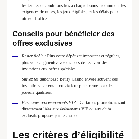
les termes et conditions liés à chaque bonus, notamment les
exigences de mises, les jeux éligibles, et les délais pour
utiliser l’offre.
Conseils pour bénéficier des
offres exclusives
Restez fidèle
: Plus votre dépôt est important et régulier,
plus vous augmentez vos chances de recevoir des
invitations aux offres spéciales.
Suivez les annonces
: Betify Casino envoie souvent des
invitations par email ou via leur plateforme pour les
joueurs qualifiés.
Participer aux événements VIP
: Certaines promotions sont
directement liées aux événements VIP ou aux clubs
exclusifs proposés par le casino.
Les critères d’éligibilité