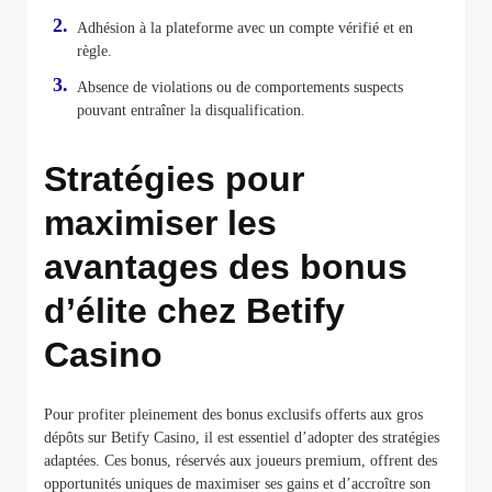
Adhésion à la plateforme avec un compte vérifié et en
règle.
Absence de violations ou de comportements suspects
pouvant entraîner la disqualification.
Stratégies pour
maximiser les
avantages des bonus
d’élite chez Betify
Casino
Pour profiter pleinement des bonus exclusifs offerts aux gros
dépôts sur Betify Casino, il est essentiel d’adopter des stratégies
adaptées. Ces bonus, réservés aux joueurs premium, offrent des
opportunités uniques de maximiser ses gains et d’accroître son