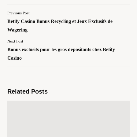
Previous Post
Betify Casino Bonus Recycling et Jeux Exclusifs de
Wagering
Next Post
Bonus exclusifs pour les gros dépositants chez Betify
Casino
Related Posts