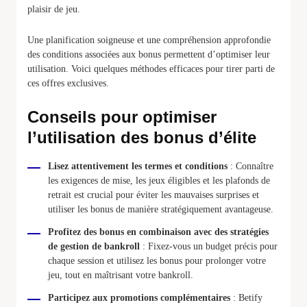
plaisir de jeu.
Une planification soigneuse et une compréhension approfondie
des conditions associées aux bonus permettent d’optimiser leur
utilisation. Voici quelques méthodes efficaces pour tirer parti de
ces offres exclusives.
Conseils pour optimiser
l’utilisation des bonus d’élite
Lisez attentivement les termes et conditions
: Connaître
les exigences de mise, les jeux éligibles et les plafonds de
retrait est crucial pour éviter les mauvaises surprises et
utiliser les bonus de manière stratégiquement avantageuse.
Profitez des bonus en combinaison avec des stratégies
de gestion de bankroll
: Fixez-vous un budget précis pour
chaque session et utilisez les bonus pour prolonger votre
jeu, tout en maîtrisant votre bankroll.
Participez aux promotions complémentaires
: Betify