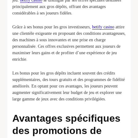
jeu.
betify casino
se distingue par ses offres spéciales destinées
principalement aux gros dépôts, offrant des avantages
considérables à ses joueurs fidèles.
Grâce à ses bonus pour les gros investisseurs,
betify casino
attire
une clientèle exigeante en proposant des conditions avantageuses,
des machines à sous innovantes et une prise en charge
personnalisée. Ces offres exclusives permettent aux joueurs de
maximiser leurs gains et de profiter d’une expérience de jeu
enrichie.
Les bonus pour les gros dépôts incluent souvent des crédits
supplémentaires, des tours gratuits et des programmes de fidélité
améliorés. En optant pour ces avantages, les joueurs peuvent
augmenter significativement leur budget de jeu et explorer une
large gamme de jeux avec des conditions privilégiées.
Avantages spécifiques
des promotions de