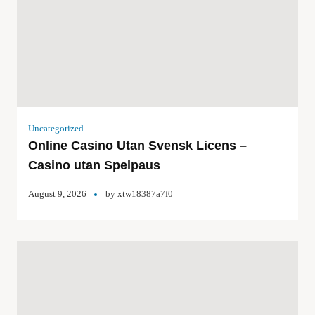
Uncategorized
Online Casino Utan Svensk Licens –
Casino utan Spelpaus
August 9, 2026
by
xtw18387a7f0