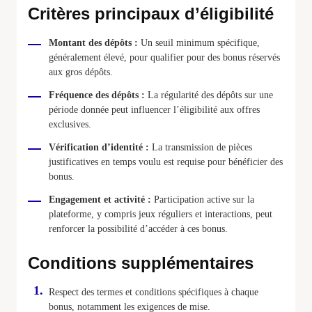
Critères principaux d’éligibilité
Montant des dépôts :
Un seuil minimum spécifique,
généralement élevé, pour qualifier pour des bonus réservés
aux gros dépôts.
Fréquence des dépôts :
La régularité des dépôts sur une
période donnée peut influencer l’éligibilité aux offres
exclusives.
Vérification d’identité :
La transmission de pièces
justificatives en temps voulu est requise pour bénéficier des
bonus.
Engagement et activité :
Participation active sur la
plateforme, y compris jeux réguliers et interactions, peut
renforcer la possibilité d’accéder à ces bonus.
Conditions supplémentaires
Respect des termes et conditions spécifiques à chaque
bonus, notamment les exigences de mise.