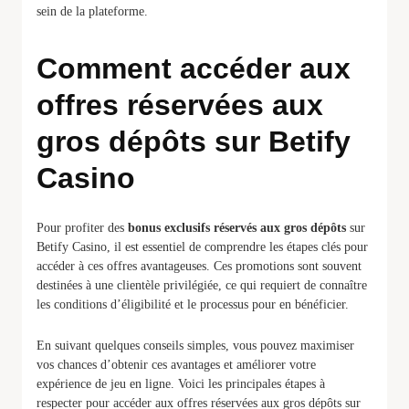
sein de la plateforme.
Comment accéder aux
offres réservées aux
gros dépôts sur Betify
Casino
Pour profiter des
bonus exclusifs réservés aux gros dépôts
sur
Betify Casino, il est essentiel de comprendre les étapes clés pour
accéder à ces offres avantageuses. Ces promotions sont souvent
destinées à une clientèle privilégiée, ce qui requiert de connaître
les conditions d’éligibilité et le processus pour en bénéficier.
En suivant quelques conseils simples, vous pouvez maximiser
vos chances d’obtenir ces avantages et améliorer votre
expérience de jeu en ligne. Voici les principales étapes à
respecter pour accéder aux offres réservées aux gros dépôts sur