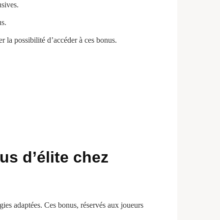
usives.
us.
er la possibilité d’accéder à ces bonus.
s d’élite chez
tégies adaptées. Ces bonus, réservés aux joueurs