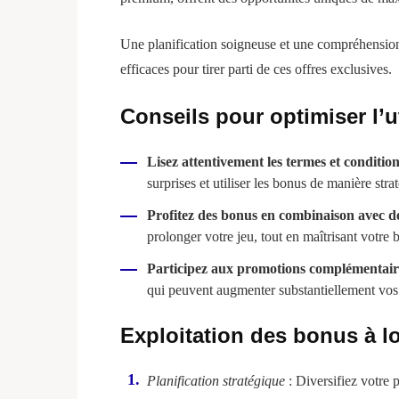
Une planification soigneuse et une compréhension
efficaces pour tirer parti de ces offres exclusives.
Conseils pour optimiser l’u
Lisez attentivement les termes et conditio
surprises et utiliser les bonus de manière st
Profitez des bonus en combinaison avec de
prolonger votre jeu, tout en maîtrisant votre 
Participez aux promotions complémentair
qui peuvent augmenter substantiellement vos
Exploitation des bonus à l
Planification stratégique
: Diversifiez votre 