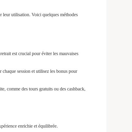
 leur utilisation. Voici quelques méthodes
retrait est crucial pour éviter les mauvaises
 chaque session et utilisez les bonus pour
ite, comme des tours gratuits ou des cashback,
périence enrichie et équilibrée.