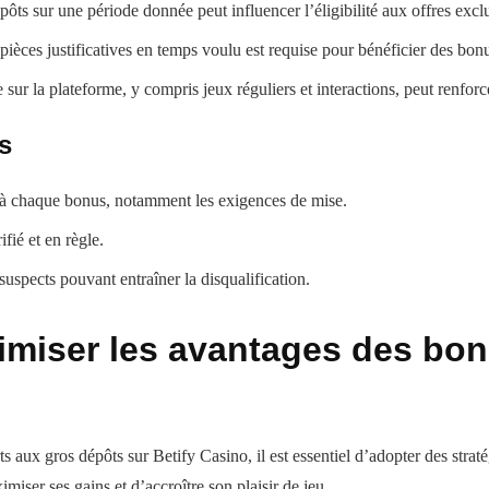
pôts sur une période donnée peut influencer l’éligibilité aux offres excl
ièces justificatives en temps voulu est requise pour bénéficier des bon
 sur la plateforme, y compris jeux réguliers et interactions, peut renforc
s
s à chaque bonus, notamment les exigences de mise.
fié et en règle.
spects pouvant entraîner la disqualification.
imiser les avantages des bonu
ts aux gros dépôts sur Betify Casino, il est essentiel d’adopter des stra
iser ses gains et d’accroître son plaisir de jeu.