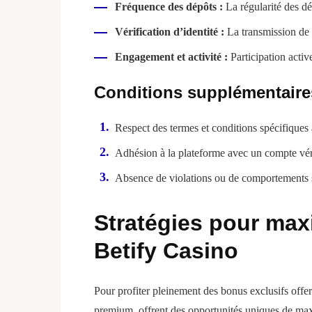
Fréquence des dépôts :
La régularité des dé
Vérification d’identité :
La transmission de p
Engagement et activité :
Participation active
Conditions supplémentaire
Respect des termes et conditions spécifique
Adhésion à la plateforme avec un compte véri
Absence de violations ou de comportements su
Stratégies pour max
Betify Casino
Pour profiter pleinement des bonus exclusifs offer
premium, offrent des opportunités uniques de maxim