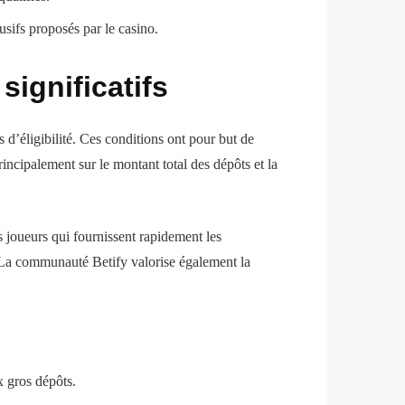
sifs proposés par le casino.
significatifs
s d’éligibilité. Ces conditions ont pour but de
rincipalement sur le montant total des dépôts et la
es joueurs qui fournissent rapidement les
 La communauté Betify valorise également la
 gros dépôts.