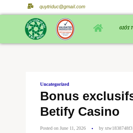
quytriduc@gmail.com
GIỚI 
Uncategorized
Bonus exclusifs
Betify Casino
Posted on June 11, 2026
by
xtw1838748f3