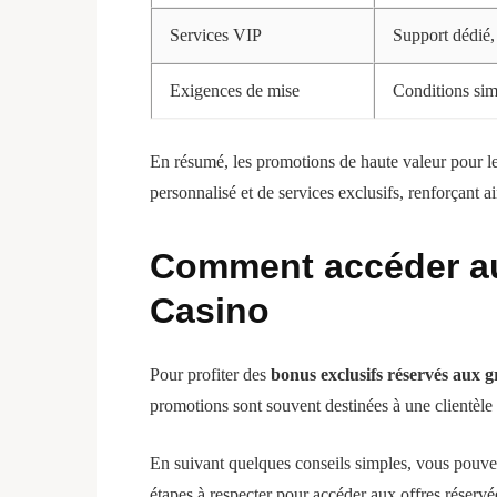
Services VIP
Support dédié, 
Exigences de mise
Conditions simp
En résumé, les promotions de haute valeur pour 
personnalisé et de services exclusifs, renforçant a
Comment accéder aux
Casino
Pour profiter des
bonus exclusifs réservés aux g
promotions sont souvent destinées à une clientèle pr
En suivant quelques conseils simples, vous pouvez
étapes à respecter pour accéder aux offres réserv