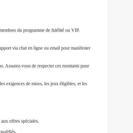
x membres du programme de fidélité ou VIP.
support via chat en ligne ou email pour manifester
us. Assurez-vous de respecter ces montants pour
s exigences de mises, les jeux éligibles, et les
 aux offres spéciales.
ualifiés.