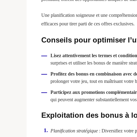
Une planification soigneuse et une compréhension
efficaces pour tirer parti de ces offres exclusives.
Conseils pour optimiser l’u
Lisez attentivement les termes et conditio
surprises et utiliser les bonus de manière st
Profitez des bonus en combinaison avec de
prolonger votre jeu, tout en maîtrisant votre 
Participez aux promotions complémentair
qui peuvent augmenter substantiellement vos
Exploitation des bonus à l
Planification stratégique
: Diversifiez votre 