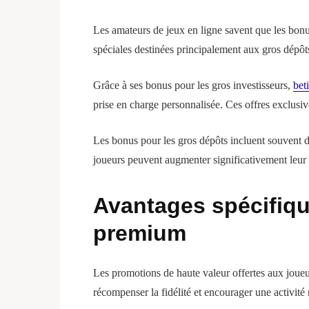
Les amateurs de jeux en ligne savent que les bonus
spéciales destinées principalement aux gros dépôts
Grâce à ses bonus pour les gros investisseurs,
bet
prise en charge personnalisée. Ces offres exclusiv
Les bonus pour les gros dépôts incluent souvent de
joueurs peuvent augmenter significativement leur 
Avantages spécifiqu
premium
Les promotions de haute valeur offertes aux joueu
récompenser la fidélité et encourager une activité