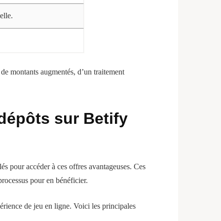
elle.
 de montants augmentés, d’un traitement
épôts sur Betify
clés pour accéder à ces offres avantageuses. Ces
 processus pour en bénéficier.
ience de jeu en ligne. Voici les principales