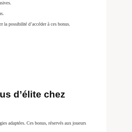
usives.
us.
er la possibilité d’accéder à ces bonus.
s d’élite chez
tégies adaptées. Ces bonus, réservés aux joueurs