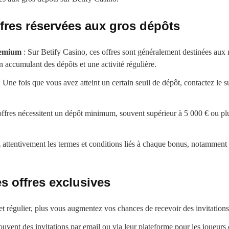
fres réservées aux gros dépôts
remium
: Sur Betify Casino, ces offres sont généralement destinées au
n accumulant des dépôts et une activité régulière.
 Une fois que vous avez atteint un certain seuil de dépôt, contactez le 
offres nécessitent un dépôt minimum, souvent supérieur à 5 000 € ou pl
 attentivement les termes et conditions liés à chaque bonus, notamment le
s offres exclusives
et régulier, plus vous augmentez vos chances de recevoir des invitations
uvent des invitations par email ou via leur plateforme pour les joueurs q