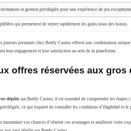
invitations et gestion privilégiée pour une expérience de jeu exceptionn
lifiées qui permettent de retirer rapidement les gains issus des bonus.
les joueurs premium chez Betify Casino offrent une combinaison unique
insi leur engagement et leur satisfaction au sein de la plateforme.
 offres réservées aux gros d
ros dépôts
sur Betify Casino, il est essentiel de comprendre les étapes 
ivilégiée, ce qui requiert de connaître les conditions d’éligibilité et le
 maximiser vos chances d’obtenir ces avantages et améliorer votre expér
ées aux gros dépôts sur Betify Casino.