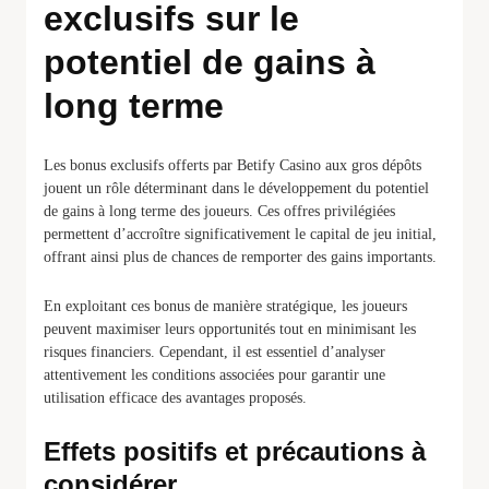
exclusifs sur le
potentiel de gains à
long terme
Les bonus exclusifs offerts par Betify Casino aux gros dépôts
jouent un rôle déterminant dans le développement du potentiel
de gains à long terme des joueurs. Ces offres privilégiées
permettent d’accroître significativement le capital de jeu initial,
offrant ainsi plus de chances de remporter des gains importants.
En exploitant ces bonus de manière stratégique, les joueurs
peuvent maximiser leurs opportunités tout en minimisant les
risques financiers. Cependant, il est essentiel d’analyser
attentivement les conditions associées pour garantir une
utilisation efficace des avantages proposés.
Effets positifs et précautions à
considérer