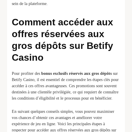
sein de la plateforme.
Comment accéder aux
offres réservées aux
gros dépôts sur Betify
Casino
Pour profiter des
bonus exclusifs réservés aux gros dépôts
sur
Betify Casino, il est essentiel de comprendre les étapes clés pour
accéder à ces offres avantageuses. Ces promotions sont souvent
destinées à une clientèle privilégiée, ce qui requiert de connaître
les conditions d’éligibilité et le processus pour en bénéficier.
En suivant quelques conseils simples, vous pouvez maximiser
vos chances d’obtenir ces avantages et améliorer votre
expérience de jeu en ligne. Voici les principales étapes à
respecter pour accéder aux offres réservées aux gros dépôts sur