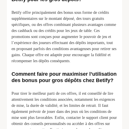
Betify offre principalement des bonus sous forme de crédits
supplémentaires sur le montant déposé, des tours gratuits
spécifiques, ou des offres combinant plusieurs avantages comme
des cashback ou des crédits pour les jeux de table. Ces
promotions sont conçues pour augmenter le pouvoir de jeu et
l’expérience des joueurs effectuant des dépôts importants, tout
en proposant parfois des conditions avantageuses pour retirer ses
gains. Chaque offre est adaptée pour encourager la fidélité et
récompenser les dépôts conséquents.
Comment faire pour maximiser l’utilisation
des bonus pour gros dépôts chez Betify?
Pour tirer le meilleur parti de ces offres, il est conseillé de lire
attentivement les conditions associées, notamment les exigences
de mise, la durée de validité, et les limites de retrait. Il faut
également prévoir de jouer dans des jeux où les conditions de
mise sont plus favorables. Enfin, contacter le support client pour
obtenir des conseils personnalisés ou accéder à des offres sur