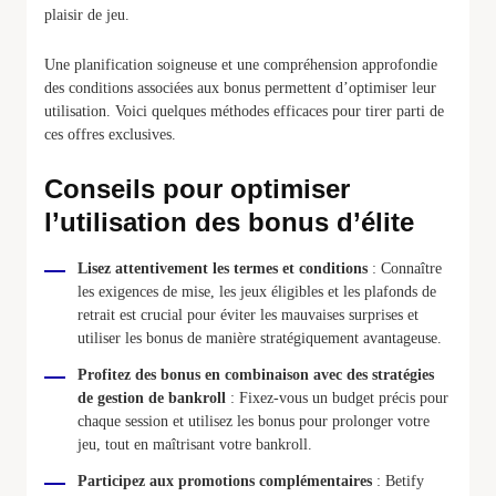
plaisir de jeu.
Une planification soigneuse et une compréhension approfondie
des conditions associées aux bonus permettent d’optimiser leur
utilisation. Voici quelques méthodes efficaces pour tirer parti de
ces offres exclusives.
Conseils pour optimiser
l’utilisation des bonus d’élite
Lisez attentivement les termes et conditions
: Connaître
les exigences de mise, les jeux éligibles et les plafonds de
retrait est crucial pour éviter les mauvaises surprises et
utiliser les bonus de manière stratégiquement avantageuse.
Profitez des bonus en combinaison avec des stratégies
de gestion de bankroll
: Fixez-vous un budget précis pour
chaque session et utilisez les bonus pour prolonger votre
jeu, tout en maîtrisant votre bankroll.
Participez aux promotions complémentaires
: Betify