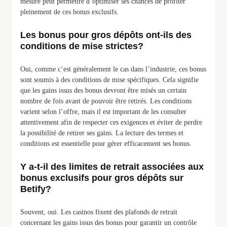
mesure peut permettre d’optimiser ses chances de profiter
pleinement de ces bonus exclusifs.
Les bonus pour gros dépôts ont-ils des
conditions de mise strictes?
Oui, comme c’est généralement le cas dans l’industrie, ces bonus
sont soumis à des conditions de mise spécifiques. Cela signifie
que les gains issus des bonus devront être misés un certain
nombre de fois avant de pouvoir être retirés. Les conditions
varient selon l’offre, mais il est important de les consulter
attentivement afin de respecter ces exigences et éviter de perdre
la possibilité de retirer ses gains. La lecture des termes et
conditions est essentielle pour gérer efficacement ses bonus.
Y a-t-il des limites de retrait associées aux
bonus exclusifs pour gros dépôts sur
Betify?
Souvent, oui. Les casinos fixent des plafonds de retrait
concernant les gains issus des bonus pour garantir un contrôle