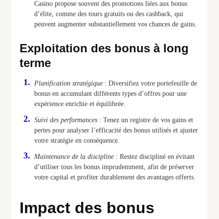
Casino propose souvent des promotions liées aux bonus
d’élite, comme des tours gratuits ou des cashback, qui
peuvent augmenter substantiellement vos chances de gains.
Exploitation des bonus à long
terme
Planification stratégique
: Diversifiez votre portefeuille de
bonus en accumulant différents types d’offres pour une
expérience enrichie et équilibrée.
Suivi des performances
: Tenez un registre de vos gains et
pertes pour analyser l’efficacité des bonus utilisés et ajuster
votre stratégie en conséquence.
Maintenance de la discipline
: Restez discipliné en évitant
d’utiliser tous les bonus imprudemment, afin de préserver
votre capital et profiter durablement des avantages offerts.
Impact des bonus