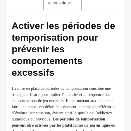
automatique.
Activer les périodes de
temporisation pour
prévenir les
comportements
excessifs
La mise en place de périodes de temporisation constitue une
stratégie efficace pour limiter l’intensité et la fréquence des
comportements de jeu excessifs. En permettant aux joueurs de
faire une pause, ces délais leur donnent le temps de réfléchir et
d’évaluer leur situation, évitant ainsi la spirale de l’addiction
numérique ou physique.
Les périodes de temporisation
peuvent être activées par les plateformes de jeu en ligne ou