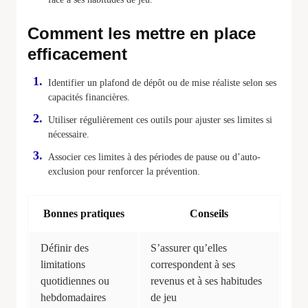
Comment les mettre en place
efficacement
Identifier un plafond de dépôt ou de mise réaliste selon ses
capacités financières.
Utiliser régulièrement ces outils pour ajuster ses limites si
nécessaire.
Associer ces limites à des périodes de pause ou d’auto-
exclusion pour renforcer la prévention.
Bonnes pratiques
Conseils
Définir des
S’assurer qu’elles
limitations
correspondent à ses
quotidiennes ou
revenus et à ses habitudes
hebdomadaires
de jeu