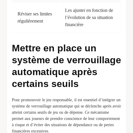
Les ajuster en fonction de
Réviser ses limites
l’évolution de sa situation
régulièrement
financière
Mettre en place un
système de verrouillage
automatique après
certains seuils
Pour promouvoir le jeu responsable, il est essentiel d’intégrer un
système de verrouillage automatique qui se déclenche après avoir
atteint certains seuils de jeu ou de dépense. Ce mécanisme
permet aux joueurs de prendre conscience de leur comportement
à risque et d’éviter des situations de dépendance ou de pertes
financières excessives.