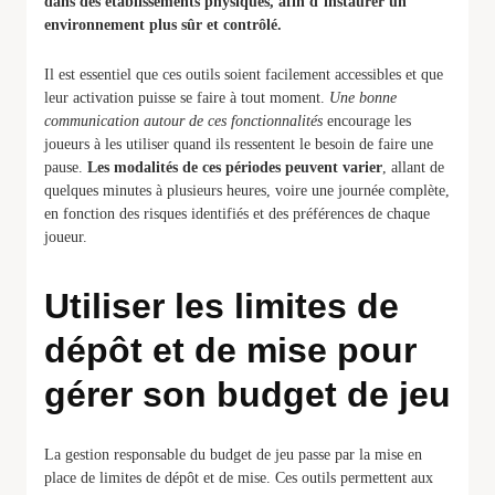
dans des établissements physiques, afin d’instaurer un
environnement plus sûr et contrôlé.
Il est essentiel que ces outils soient facilement accessibles et que
leur activation puisse se faire à tout moment.
Une bonne
communication autour de ces fonctionnalités
encourage les
joueurs à les utiliser quand ils ressentent le besoin de faire une
pause.
Les modalités de ces périodes peuvent varier
, allant de
quelques minutes à plusieurs heures, voire une journée complète,
en fonction des risques identifiés et des préférences de chaque
joueur.
Utiliser les limites de
dépôt et de mise pour
gérer son budget de jeu
La gestion responsable du budget de jeu passe par la mise en
place de limites de dépôt et de mise. Ces outils permettent aux