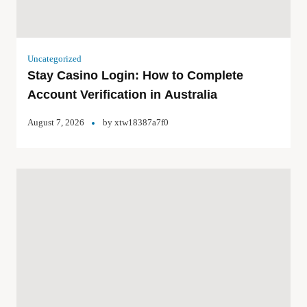
Uncategorized
Stay Casino Login: How to Complete
Account Verification in Australia
August 7, 2026
by
xtw18387a7f0