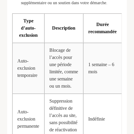
supplémentaire ou un soutien dans votre démarche.
Type
Durée
d’auto-
Description
recommandée
exclusion
Blocage de
l’accès pour
Auto-
une période
1 semaine – 6
exclusion
limitée, comme
mois
temporaire
une semaine
ou un mois.
Suppression
définitive de
Auto-
l’accès au site,
exclusion
Indéfinie
sans possibilité
permanente
de réactivation