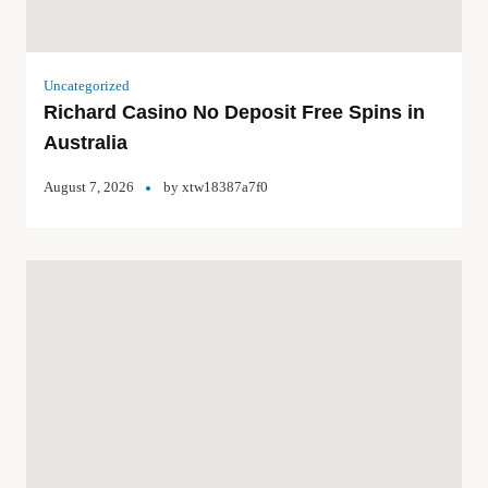
Uncategorized
Richard Casino No Deposit Free Spins in
Australia
August 7, 2026
by
xtw18387a7f0