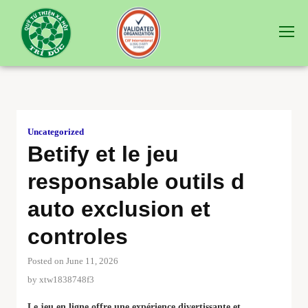
Uncategorized
Betify et le jeu
responsable outils d
auto exclusion et
controles
Posted on June 11, 2026
by
xtw1838748f3
Le jeu en ligne offre une expérience divertissante et