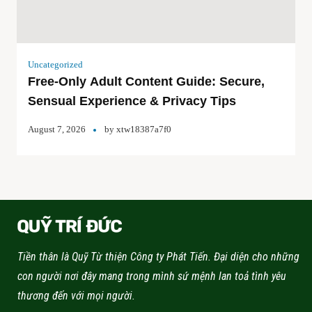
Uncategorized
Free-Only Adult Content Guide: Secure,
Sensual Experience & Privacy Tips
August 7, 2026
by
xtw18387a7f0
Tiền thân là Quỹ Từ thiện Công ty Phát Tiến. Đại diện cho những
con người nơi đây mang trong mình sứ mệnh lan toả tình yêu
thương đến với mọi người.