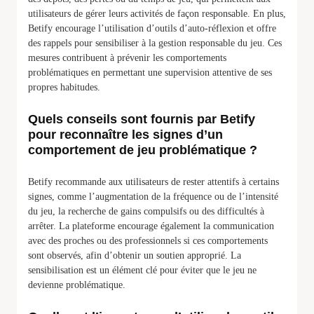
utilisateurs de gérer leurs activités de façon responsable. En plus,
Betify encourage l’utilisation d’outils d’auto-réflexion et offre
des rappels pour sensibiliser à la gestion responsable du jeu. Ces
mesures contribuent à prévenir les comportements
problématiques en permettant une supervision attentive de ses
propres habitudes.
Quels conseils sont fournis par Betify
pour reconnaître les signes d’un
comportement de jeu problématique ?
Betify recommande aux utilisateurs de rester attentifs à certains
signes, comme l’augmentation de la fréquence ou de l’intensité
du jeu, la recherche de gains compulsifs ou des difficultés à
arrêter. La plateforme encourage également la communication
avec des proches ou des professionnels si ces comportements
sont observés, afin d’obtenir un soutien approprié. La
sensibilisation est un élément clé pour éviter que le jeu ne
devienne problématique.