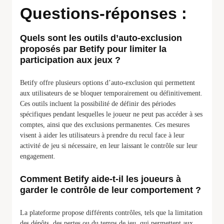
Questions-réponses :
Quels sont les outils d’auto-exclusion
proposés par Betify pour limiter la
participation aux jeux ?
Betify offre plusieurs options d’auto-exclusion qui permettent
aux utilisateurs de se bloquer temporairement ou définitivement.
Ces outils incluent la possibilité de définir des périodes
spécifiques pendant lesquelles le joueur ne peut pas accéder à ses
comptes, ainsi que des exclusions permanentes. Ces mesures
visent à aider les utilisateurs à prendre du recul face à leur
activité de jeu si nécessaire, en leur laissant le contrôle sur leur
engagement.
Comment Betify aide-t-il les joueurs à
garder le contrôle de leur comportement ?
La plateforme propose différents contrôles, tels que la limitation
des dépôts, des pertes ou du temps de jeu, qui permettent aux