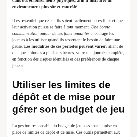
dans des établissements physiques, afin d’instaurer un
environnement plus sûr et contrôlé.
Il est essentiel que ces outils soient facilement accessibles et que
leur activation puisse se faire à tout moment.
Une bonne
communication autour de ces fonctionnalités
encourage les
joueurs à les utiliser quand ils ressentent le besoin de faire une
pause.
Les modalités de ces périodes peuvent varier
, allant de
quelques minutes à plusieurs heures, voire une journée complète,
en fonction des risques identifiés et des préférences de chaque
joueur.
Utiliser les limites de
dépôt et de mise pour
gérer son budget de jeu
La gestion responsable du budget de jeu passe par la mise en
place de limites de dépôt et de mise. Ces outils permettent aux