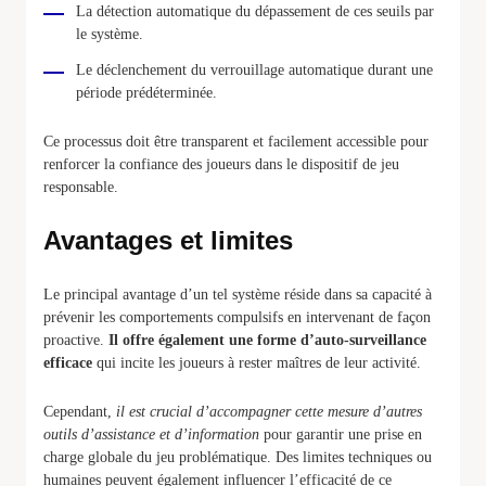
La détection automatique du dépassement de ces seuils par
le système.
Le déclenchement du verrouillage automatique durant une
période prédéterminée.
Ce processus doit être transparent et facilement accessible pour
renforcer la confiance des joueurs dans le dispositif de jeu
responsable.
Avantages et limites
Le principal avantage d’un tel système réside dans sa capacité à
prévenir les comportements compulsifs en intervenant de façon
proactive.
Il offre également une forme d’auto-surveillance
efficace
qui incite les joueurs à rester maîtres de leur activité.
Cependant,
il est crucial d’accompagner cette mesure d’autres
outils d’assistance et d’information
pour garantir une prise en
charge globale du jeu problématique. Des limites techniques ou
humaines peuvent également influencer l’efficacité de ce