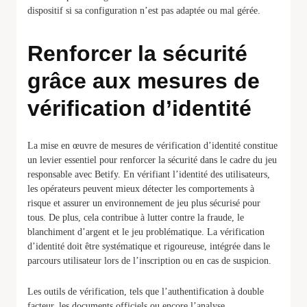
dispositif si sa configuration n’est pas adaptée ou mal gérée.
Renforcer la sécurité
grâce aux mesures de
vérification d’identité
La mise en œuvre de mesures de vérification d’identité constitue
un levier essentiel pour renforcer la sécurité dans le cadre du jeu
responsable avec Betify. En vérifiant l’identité des utilisateurs,
les opérateurs peuvent mieux détecter les comportements à
risque et assurer un environnement de jeu plus sécurisé pour
tous. De plus, cela contribue à lutter contre la fraude, le
blanchiment d’argent et le jeu problématique. La vérification
d’identité doit être systématique et rigoureuse, intégrée dans le
parcours utilisateur lors de l’inscription ou en cas de suspicion.
Les outils de vérification, tels que l’authentification à double
facteur, les documents officiels ou encore l’analyse