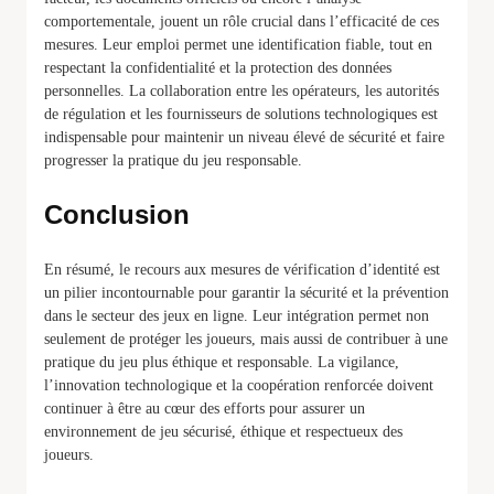
comportementale, jouent un rôle crucial dans l’efficacité de ces
mesures. Leur emploi permet une identification fiable, tout en
respectant la confidentialité et la protection des données
personnelles. La collaboration entre les opérateurs, les autorités
de régulation et les fournisseurs de solutions technologiques est
indispensable pour maintenir un niveau élevé de sécurité et faire
progresser la pratique du jeu responsable.
Conclusion
En résumé, le recours aux mesures de vérification d’identité est
un pilier incontournable pour garantir la sécurité et la prévention
dans le secteur des jeux en ligne. Leur intégration permet non
seulement de protéger les joueurs, mais aussi de contribuer à une
pratique du jeu plus éthique et responsable. La vigilance,
l’innovation technologique et la coopération renforcée doivent
continuer à être au cœur des efforts pour assurer un
environnement de jeu sécurisé, éthique et respectueux des
joueurs.