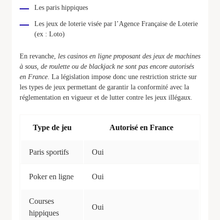
Les paris hippiques
Les jeux de loterie visée par l’Agence Française de Loterie
(ex : Loto)
En revanche,
les casinos en ligne proposant des jeux de machines
à sous, de roulette ou de blackjack ne sont pas encore autorisés
en France
. La législation impose donc une restriction stricte sur
les types de jeux permettant de garantir la conformité avec la
réglementation en vigueur et de lutter contre les jeux illégaux.
Type de jeu
Autorisé en France
Paris sportifs
Oui
Poker en ligne
Oui
Courses
Oui
hippiques