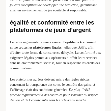
joueurs susceptibles de développer une Addiction
, garantissant
ainsi un environnement de jeu équitable et responsable.
égalité et conformité entre les
plateformes de jeux d’argent
Le cadre réglementaire vise à assurer l’
égalité de traitement
entre toutes les plateformes légales
, telles que Betify, afin
d’éviter toute forme de concurrence déloyale. La conformité aux
exigences légales permet aux opérateurs d’offrir leurs services
dans un environnement sécurisé, tout en respectant les droits des
consommateurs.
Les plateformes agréées doivent suivre des règles strictes
concernant la transparence des cotes, le contrôle des gains, et
l’affichage clair des conditions générales.
De plus, l’ANJ
procède régulièrement à des contrôles pour s’assurer du respect
des lois et de l’égalité entre tous les acteurs du marché
.