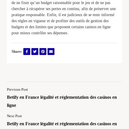
de ne fixer qu’un budget raisonnable pour le jeu et de ne pas
chercher à récupérer ses pertes en continu, afin de préserver une
pratique responsable. Enfin, il est judicieux de se tenir informé
des règles en vigueur et de profiter des outils de gestion des
budgets et des limites que proposent certains casinos en ligne
pour mieux contrôler ses dépenses.
Share:
Previous Post
Betify en France légalité et réglementation des casinos en
ligne
Next Post
Betify en France légalité et réglementation des casinos en