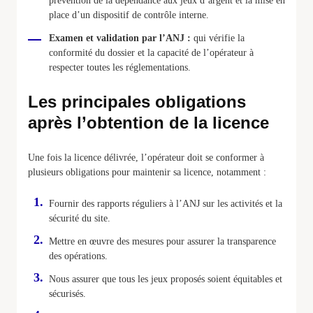
prévention de la dépendance aux jeux d’argent et la mise en
place d’un dispositif de contrôle interne.
Examen et validation par l’ANJ :
qui vérifie la
conformité du dossier et la capacité de l’opérateur à
respecter toutes les réglementations.
Les principales obligations
après l’obtention de la licence
Une fois la licence délivrée, l’opérateur doit se conformer à
plusieurs obligations pour maintenir sa licence, notamment :
Fournir des rapports réguliers à l’ANJ sur les activités et la
sécurité du site.
Mettre en œuvre des mesures pour assurer la transparence
des opérations.
Nous assurer que tous les jeux proposés soient équitables et
sécurisés.