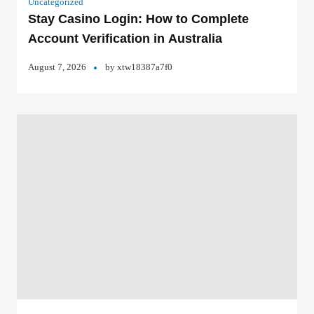
Uncategorized
Stay Casino Login: How to Complete
Account Verification in Australia
August 7, 2026
by
xtw18387a7f0