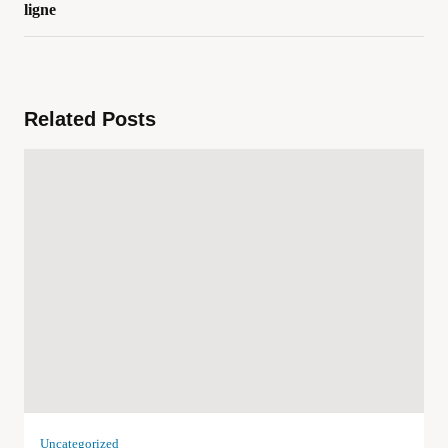
ligne
Related Posts
Uncategorized