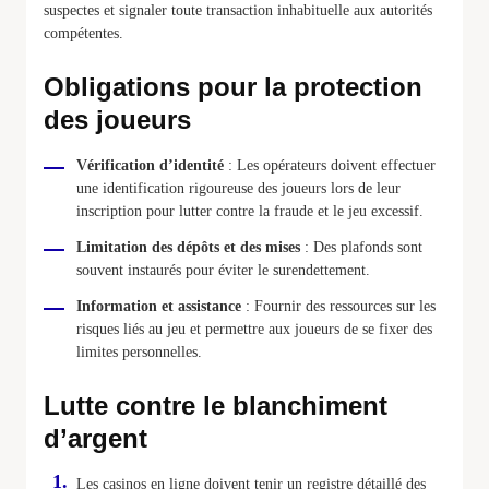
suspectes et signaler toute transaction inhabituelle aux autorités
compétentes.
Obligations pour la protection
des joueurs
Vérification d’identité
: Les opérateurs doivent effectuer
une identification rigoureuse des joueurs lors de leur
inscription pour lutter contre la fraude et le jeu excessif.
Limitation des dépôts et des mises
: Des plafonds sont
souvent instaurés pour éviter le surendettement.
Information et assistance
: Fournir des ressources sur les
risques liés au jeu et permettre aux joueurs de se fixer des
limites personnelles.
Lutte contre le blanchiment
d’argent
Les casinos en ligne doivent tenir un registre détaillé des