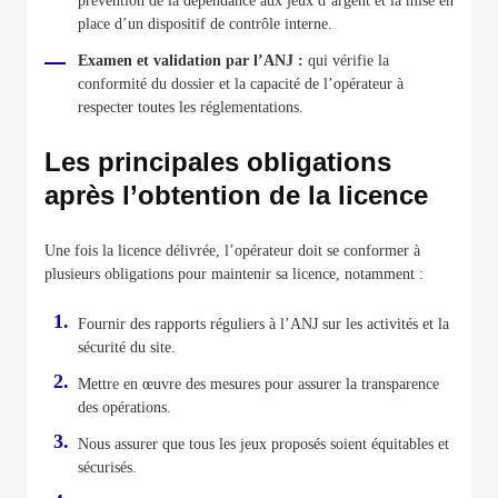
prévention de la dépendance aux jeux d’argent et la mise en
place d’un dispositif de contrôle interne.
Examen et validation par l’ANJ :
qui vérifie la
conformité du dossier et la capacité de l’opérateur à
respecter toutes les réglementations.
Les principales obligations
après l’obtention de la licence
Une fois la licence délivrée, l’opérateur doit se conformer à
plusieurs obligations pour maintenir sa licence, notamment :
Fournir des rapports réguliers à l’ANJ sur les activités et la
sécurité du site.
Mettre en œuvre des mesures pour assurer la transparence
des opérations.
Nous assurer que tous les jeux proposés soient équitables et
sécurisés.