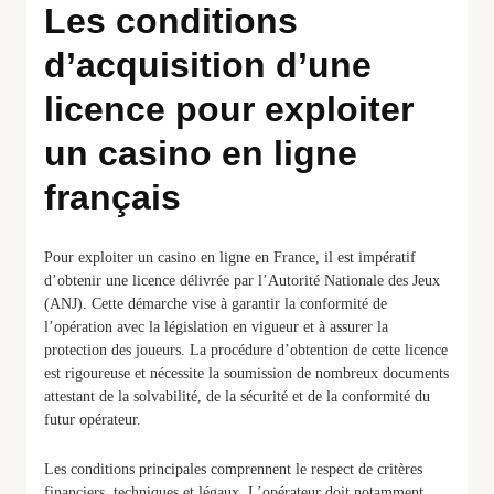
Les conditions
d’acquisition d’une
licence pour exploiter
un casino en ligne
français
Pour exploiter un casino en ligne en France, il est impératif
d’obtenir une licence délivrée par l’Autorité Nationale des Jeux
(ANJ). Cette démarche vise à garantir la conformité de
l’opération avec la législation en vigueur et à assurer la
protection des joueurs. La procédure d’obtention de cette licence
est rigoureuse et nécessite la soumission de nombreux documents
attestant de la solvabilité, de la sécurité et de la conformité du
futur opérateur.
Les conditions principales comprennent le respect de critères
financiers, techniques et légaux. L’opérateur doit notamment