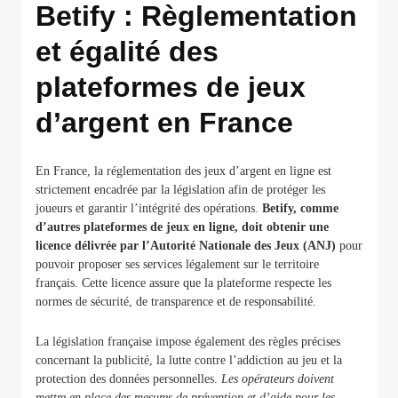
Betify : Règlementation
et égalité des
plateformes de jeux
d’argent en France
En France, la réglementation des jeux d’argent en ligne est
strictement encadrée par la législation afin de protéger les
joueurs et garantir l’intégrité des opérations.
Betify, comme
d’autres plateformes de jeux en ligne, doit obtenir une
licence délivrée par l’Autorité Nationale des Jeux (ANJ)
pour
pouvoir proposer ses services légalement sur le territoire
français. Cette licence assure que la plateforme respecte les
normes de sécurité, de transparence et de responsabilité.
La législation française impose également des règles précises
concernant la publicité, la lutte contre l’addiction au jeu et la
protection des données personnelles.
Les opérateurs doivent
mettre en place des mesures de prévention et d’aide pour les