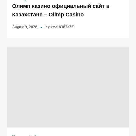
Олимп казино официальный сайт в
Казахстане – Olimp Casino
August 9, 2026
by
xtw18387a7f0