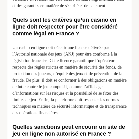
et des garanties en matière de sécurité et de paiement.
Quels sont les critères qu’un casino en
ligne doit respecter pour être considéré
comme légal en France ?
Un casino en ligne doit détenir une licence délivrée par
l’Autorité nationale des jeux (ANJ) pour être conforme à la
législation française. Cette licence garantit que l’opérateur
respecte des règles strictes en matière de sécurité des fonds, de
protection des joueurs, d’équité des jeux et de prévention de la
fraude. De plus, il doit se conformer à des obligations en matière
de lutte contre le jeu compulsif, comme l’affichage
d’informations sur les risques et la possibilité de se fixer des
limites de jeu. Enfin, la plateforme doit respecter les normes
techniques en matière de sécurité informatique et de transparence
des opérations financières.
Quelles sanctions peut encourir un site de
jeu en ligne non autorisé en France ?