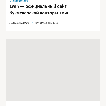
Uncategorized
1win — официальный сайт
букмекерской конторы 1вин
August 9, 2026
by
xtw18387a7f0