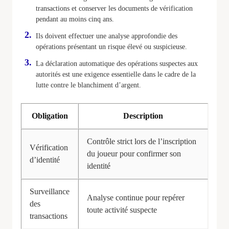
transactions et conserver les documents de vérification
pendant au moins cinq ans.
Ils doivent effectuer une analyse approfondie des
opérations présentant un risque élevé ou suspicieuse.
La déclaration automatique des opérations suspectes aux
autorités est une exigence essentielle dans le cadre de la
lutte contre le blanchiment d’argent.
Obligation
Description
Contrôle strict lors de l’inscription
Vérification
du joueur pour confirmer son
d’identité
identité
Surveillance
Analyse continue pour repérer
des
toute activité suspecte
transactions