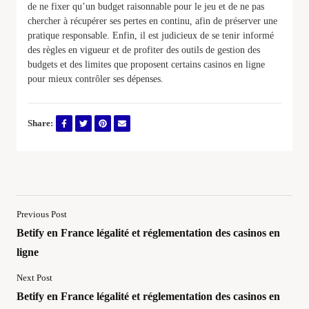
de ne fixer qu’un budget raisonnable pour le jeu et de ne pas
chercher à récupérer ses pertes en continu, afin de préserver une
pratique responsable. Enfin, il est judicieux de se tenir informé
des règles en vigueur et de profiter des outils de gestion des
budgets et des limites que proposent certains casinos en ligne
pour mieux contrôler ses dépenses.
Share:
Previous Post
Betify en France légalité et réglementation des casinos en
ligne
Next Post
Betify en France légalité et réglementation des casinos en