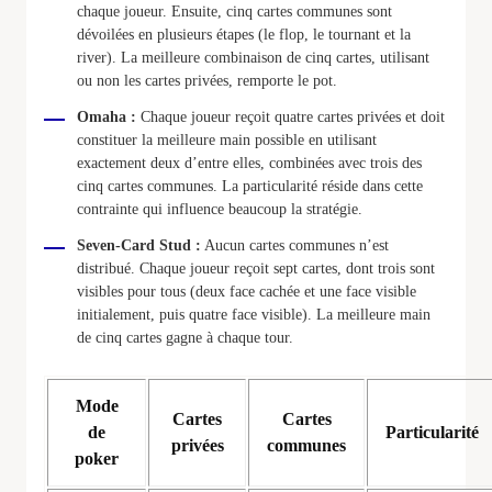
chaque joueur. Ensuite, cinq cartes communes sont
dévoilées en plusieurs étapes (le flop, le tournant et la
river). La meilleure combinaison de cinq cartes, utilisant
ou non les cartes privées, remporte le pot.
Omaha :
Chaque joueur reçoit quatre cartes privées et doit
constituer la meilleure main possible en utilisant
exactement deux d’entre elles, combinées avec trois des
cinq cartes communes. La particularité réside dans cette
contrainte qui influence beaucoup la stratégie.
Seven-Card Stud :
Aucun cartes communes n’est
distribué. Chaque joueur reçoit sept cartes, dont trois sont
visibles pour tous (deux face cachée et une face visible
initialement, puis quatre face visible). La meilleure main
de cinq cartes gagne à chaque tour.
Mode
Cartes
Cartes
de
Particularité
privées
communes
poker