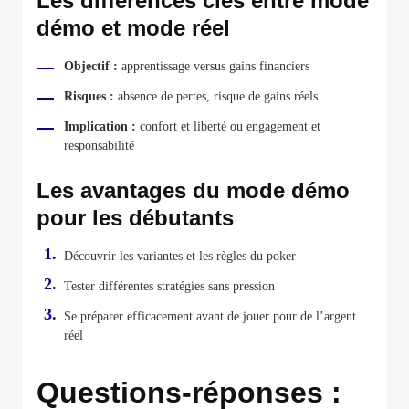
Les différences clés entre mode
démo et mode réel
Objectif :
apprentissage versus gains financiers
Risques :
absence de pertes, risque de gains réels
Implication :
confort et liberté ou engagement et
responsabilité
Les avantages du mode démo
pour les débutants
Découvrir les variantes et les règles du poker
Tester différentes stratégies sans pression
Se préparer efficacement avant de jouer pour de l’argent
réel
Questions-réponses :