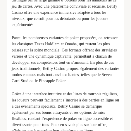
distingue par sa large gamme d’options pour les amateurs de ce
jeu de cartes. Avec une plateforme conviviale et sécurisé, Betify
Casino offre une expérience immersive adaptée à tous les
niveaux, que ce soit pour les débutants ou pour les joueurs
expérimentés.
Parmi les nombreuses variantes de poker proposées, on retrouve
les classiques Texas Hold’em et Omaha, qui restent les plus
prisées sur la scène mondiale. Ces formats offrent des stratégies
variées et une dynamique captivante, permettant à chacun de
développer ses compétences tout en s’amusant. En plus de ces
jeux traditionnels, Betify Casino propose également des variantes
moins connues mais tout aussi excitantes, telles que le Seven
Card Stud ou le Pineapple Poker.
Grâce à une interface intuitive et des listes de tournois réguliers,
les joueurs peuvent facilement s’inscrire à des parties en ligne ou
à des événements spéciaux. Betify Casino se démarque
également par ses bonus attrayants et ses options de mise
flexibles, rendant l’expérience de poker en ligne accessible et
divertissante pour tous. Pour en savoir plus sur leur offre,
n’hésitez pas à consulter leur plateforme en ligne.