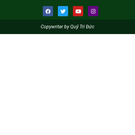
Copywriter by Quỹ Trí Đức