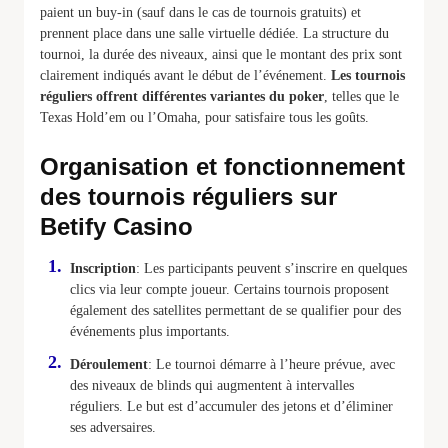
paient un buy-in (sauf dans le cas de tournois gratuits) et
prennent place dans une salle virtuelle dédiée. La structure du
tournoi, la durée des niveaux, ainsi que le montant des prix sont
clairement indiqués avant le début de l’événement.
Les tournois
réguliers offrent différentes variantes du poker
, telles que le
Texas Hold’em ou l’Omaha, pour satisfaire tous les goûts.
Organisation et fonctionnement
des tournois réguliers sur
Betify Casino
Inscription
: Les participants peuvent s’inscrire en quelques
clics via leur compte joueur. Certains tournois proposent
également des satellites permettant de se qualifier pour des
événements plus importants.
Déroulement
: Le tournoi démarre à l’heure prévue, avec
des niveaux de blinds qui augmentent à intervalles
réguliers. Le but est d’accumuler des jetons et d’éliminer
ses adversaires.