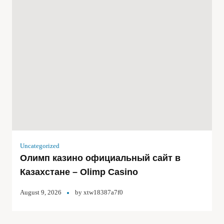
Uncategorized
Олимп казино официальный сайт в
Казахстане – Olimp Casino
August 9, 2026
by
xtw18387a7f0