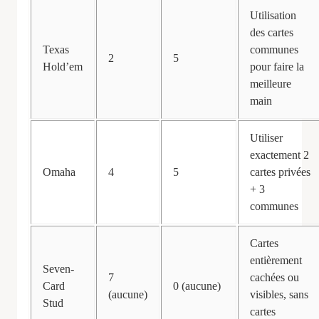
Utilisation
des cartes
Texas
communes
2
5
Hold’em
pour faire la
meilleure
main
Utiliser
exactement 2
Omaha
4
5
cartes privées
+ 3
communes
Cartes
entièrement
Seven-
7
cachées ou
Card
0 (aucune)
(aucune)
visibles, sans
Stud
cartes