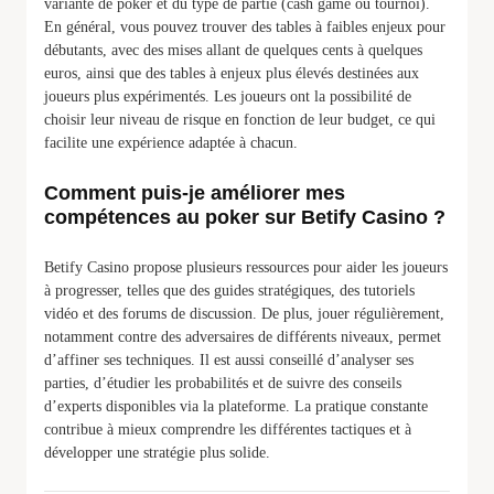
variante de poker et du type de partie (cash game ou tournoi).
En général, vous pouvez trouver des tables à faibles enjeux pour
débutants, avec des mises allant de quelques cents à quelques
euros, ainsi que des tables à enjeux plus élevés destinées aux
joueurs plus expérimentés. Les joueurs ont la possibilité de
choisir leur niveau de risque en fonction de leur budget, ce qui
facilite une expérience adaptée à chacun.
Comment puis-je améliorer mes
compétences au poker sur Betify Casino ?
Betify Casino propose plusieurs ressources pour aider les joueurs
à progresser, telles que des guides stratégiques, des tutoriels
vidéo et des forums de discussion. De plus, jouer régulièrement,
notamment contre des adversaires de différents niveaux, permet
d’affiner ses techniques. Il est aussi conseillé d’analyser ses
parties, d’étudier les probabilités et de suivre des conseils
d’experts disponibles via la plateforme. La pratique constante
contribue à mieux comprendre les différentes tactiques et à
développer une stratégie plus solide.