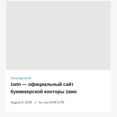
Uncategorized
1win — официальный сайт
букмекерской конторы 1вин
August 9, 2026
by
xtw18387a7f0