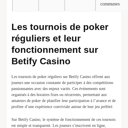
communes
Les tournois de poker
réguliers et leur
fonctionnement sur
Betify Casino
Les tournois de poker réguliers sur Betify Casino offrent aux
joueurs une occasion constante de participer à des compétitions
passionnantes avec des enjeux variés. Ces événements sont
organisés à des horaires fixes ou récurrents, permettant aux
amateurs de poker de planifier leur participation à l’avance et de
profiter d’une expérience conviviale autour de leur jeu préféré.
Sur Betify Casino, le système de fonctionnement de ces tournois
est simple et transparent. Les joueurs s’inscrivent en ligne,