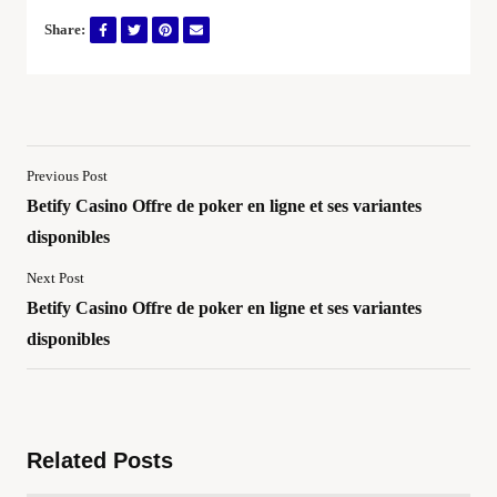
Share:
Previous Post
Betify Casino Offre de poker en ligne et ses variantes
disponibles
Next Post
Betify Casino Offre de poker en ligne et ses variantes
disponibles
Related Posts