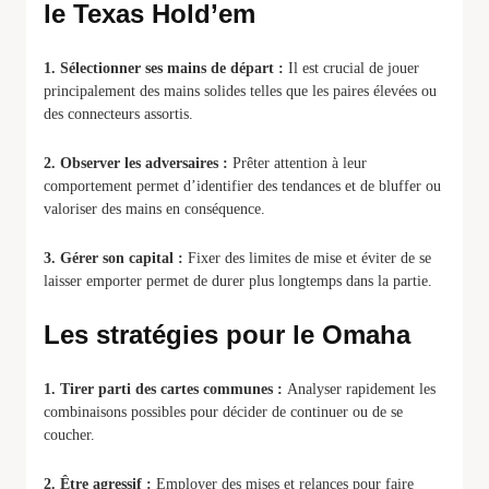
le Texas Hold’em
1. Sélectionner ses mains de départ :
Il est crucial de jouer
principalement des mains solides telles que les paires élevées ou
des connecteurs assortis.
2. Observer les adversaires :
Prêter attention à leur
comportement permet d’identifier des tendances et de bluffer ou
valoriser des mains en conséquence.
3. Gérer son capital :
Fixer des limites de mise et éviter de se
laisser emporter permet de durer plus longtemps dans la partie.
Les stratégies pour le Omaha
1. Tirer parti des cartes communes :
Analyser rapidement les
combinaisons possibles pour décider de continuer ou de se
coucher.
2. Être agressif :
Employer des mises et relances pour faire