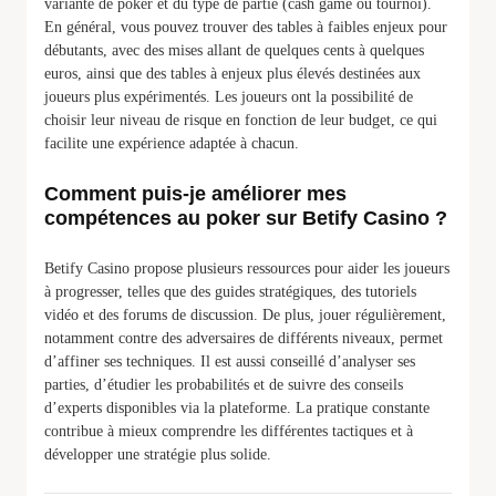
variante de poker et du type de partie (cash game ou tournoi).
En général, vous pouvez trouver des tables à faibles enjeux pour
débutants, avec des mises allant de quelques cents à quelques
euros, ainsi que des tables à enjeux plus élevés destinées aux
joueurs plus expérimentés. Les joueurs ont la possibilité de
choisir leur niveau de risque en fonction de leur budget, ce qui
facilite une expérience adaptée à chacun.
Comment puis-je améliorer mes
compétences au poker sur Betify Casino ?
Betify Casino propose plusieurs ressources pour aider les joueurs
à progresser, telles que des guides stratégiques, des tutoriels
vidéo et des forums de discussion. De plus, jouer régulièrement,
notamment contre des adversaires de différents niveaux, permet
d’affiner ses techniques. Il est aussi conseillé d’analyser ses
parties, d’étudier les probabilités et de suivre des conseils
d’experts disponibles via la plateforme. La pratique constante
contribue à mieux comprendre les différentes tactiques et à
développer une stratégie plus solide.