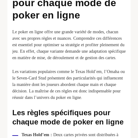
pour chaque mode de
poker en ligne
Le poker en ligne offre une grande variété de modes, chacun
avec ses propres règles et nuances. Comprendre ces différences
est essentiel pour optimiser sa stratégie et profiter pleinement du
jeu. En effet, chaque variante demande une adaptation spécifique
en matière de mise, de déroulement et de gestion des cartes.
Les variations populaires comme le Texas Hold’em, l’Omaha ou
le Seven-Card Stud présentent des particularités qui influencent
la manière dont les joueurs abordent chaque main et chaque
décision. La maîtrise de ces règles est donc indispensable pour
réussir dans l’univers du poker en ligne.
Les règles spécifiques pour
chaque mode de poker en ligne
Texas Hold’em :
Deux cartes privées sont distribuées à