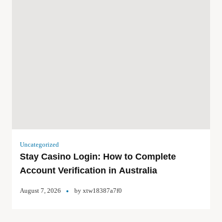
Uncategorized
Stay Casino Login: How to Complete
Account Verification in Australia
August 7, 2026
by
xtw18387a7f0