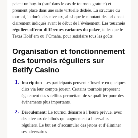
paient un buy-in (sauf dans le cas de tournois gratuits) et
prennent place dans une salle virtuelle dédiée. La structure du
tournoi, la durée des niveaux, ainsi que le montant des prix sont
clairement indiqués avant le début de l’événement.
Les tournois
réguliers offrent différentes variantes du poker
, telles que le
Texas Hold’em ou l’Omaha, pour satisfaire tous les goûts.
Organisation et fonctionnement
des tournois réguliers sur
Betify Casino
Inscription
: Les participants peuvent s’inscrire en quelques
clics via leur compte joueur. Certains tournois proposent
également des satellites permettant de se qualifier pour des
événements plus importants.
Déroulement
: Le tournoi démarre à l’heure prévue, avec
des niveaux de blinds qui augmentent à intervalles
réguliers. Le but est d’accumuler des jetons et d’éliminer
ses adversaires.