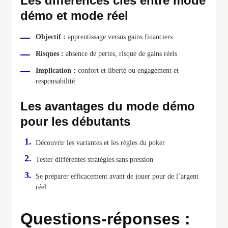
Les différences clés entre mode
démo et mode réel
Objectif :
apprentissage versus gains financiers
Risques :
absence de pertes, risque de gains réels
Implication :
confort et liberté ou engagement et
responsabilité
Les avantages du mode démo
pour les débutants
Découvrir les variantes et les règles du poker
Tester différentes stratégies sans pression
Se préparer efficacement avant de jouer pour de l’argent
réel
Questions-réponses :