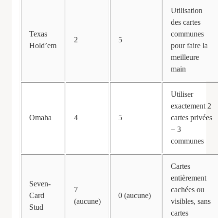
Utilisation
des cartes
Texas
communes
2
5
Hold’em
pour faire la
meilleure
main
Utiliser
exactement 2
Omaha
4
5
cartes privées
+ 3
communes
Cartes
entièrement
Seven-
7
cachées ou
Card
0 (aucune)
(aucune)
visibles, sans
Stud
cartes