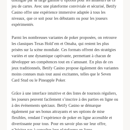
distingue par sa large gamme d’options pour les amateurs de ce
jeu de cartes. Avec une plateforme conviviale et sécurisé, Betify
Casino offre une expérience immersive adaptée à tous les
niveaux, que ce soit pour les débutants ou pour les joueurs
expérimentés.
Parmi les nombreuses variantes de poker proposées, on retrouve
les classiques Texas Hold’em et Omaha, qui restent les plus
prisées sur la scène mondiale. Ces formats offrent des stratégies
variées et une dynamique captivante, permettant à chacun de
développer ses compétences tout en s’amusant. En plus de ces
jeux traditionnels, Betify Casino propose également des variantes
moins connues mais tout aussi excitantes, telles que le Seven
Card Stud ou le Pineapple Poker.
Grâce à une interface intuitive et des listes de tournois réguliers,
les joueurs peuvent facilement s’inscrire à des parties en ligne ou
à des événements spéciaux. Betify Casino se démarque
également par ses bonus attrayants et ses options de mise
flexibles, rendant l’expérience de poker en ligne accessible et
divertissante pour tous. Pour en savoir plus sur leur offre,
n’hésitez pas à consulter leur plateforme en ligne.