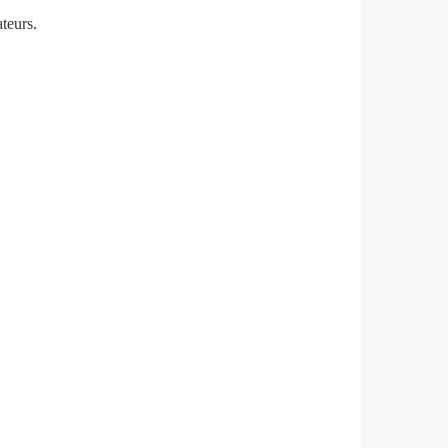
ateurs.