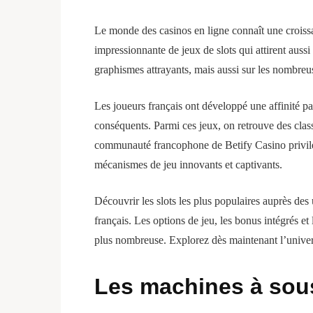
Le monde des casinos en ligne connaît une croiss
impressionnante de jeux de slots qui attirent auss
graphismes attrayants, mais aussi sur les nombreus
Les joueurs français ont développé une affinité pa
conséquents. Parmi ces jeux, on retrouve des clas
communauté francophone de Betify Casino privilégi
mécanismes de jeu innovants et captivants.
Découvrir les slots les plus populaires auprès de
français. Les options de jeu, les bonus intégrés e
plus nombreuse. Explorez dès maintenant l’unive
Les machines à sous 