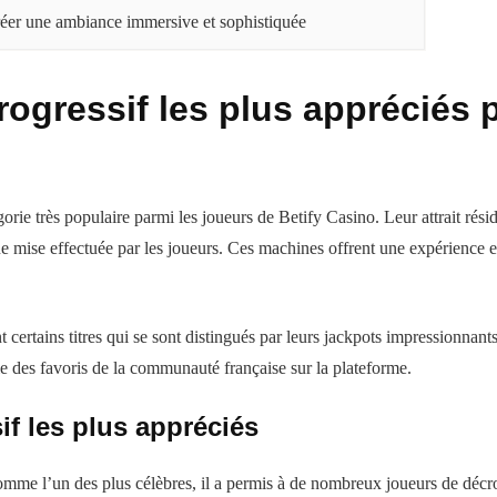
éer une ambiance immersive et sophistiquée
rogressif les plus appréciés p
orie très populaire parmi les joueurs de Betify Casino. Leur attrait rési
mise effectuée par les joueurs. Ces machines offrent une expérience ex
t certains titres qui se sont distingués par leurs jackpots impressionnan
tie des favoris de la communauté française sur la plateforme.
if les plus appréciés
me l’un des plus célèbres, il a permis à de nombreux joueurs de décro