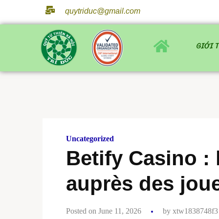
quytriduc@gmail.com
GIỚI 
Uncategorized
Betify Casino :
auprès des joue
Posted on June 11, 2026
by
xtw1838748f3