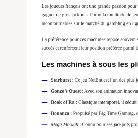
Les joueurs français ont une grande passion pour le
gagner de gros jackpots. Parmi la multitude de jeu
incontournables sur le marché du gambling en lig
La préférence pour ces machines repose souvent sur 
succès et renforcent leur position préférée parmi
Les machines à sous les pl
Starburst
: Ce jeu NetEnt est l’un des plus j
Gonzo’s Quest
: Avec son animation innovant
Book of Ra
: Classique intemporel, il séduit 
Bonanza
: Propulsé par Big Time Gaming, ce 
Mega Moolah
: Connu pour ses jackpots prog