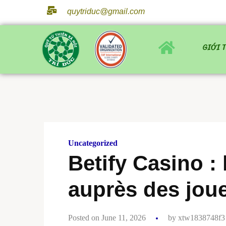
quytriduc@gmail.com
GIỚI 
Uncategorized
Betify Casino :
auprès des joue
Posted on June 11, 2026
by
xtw1838748f3