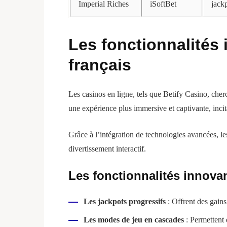
Imperial Riches
iSoftBet
jackp
Les fonctionnalités 
français
Les casinos en ligne, tels que Betify Casino, che
une expérience plus immersive et captivante, incita
Grâce à l’intégration de technologies avancées, le
divertissement interactif.
Les fonctionnalités innova
Les jackpots progressifs
: Offrent des gains
Les modes de jeu en cascades
: Permettent 