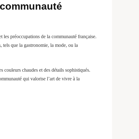
la communauté
et les préoccupations de la communauté française.
, tels que la gastronomie, la mode, ou la
des couleurs chaudes et des détails sophistiqués.
mmunauté qui valorise l’art de vivre à la