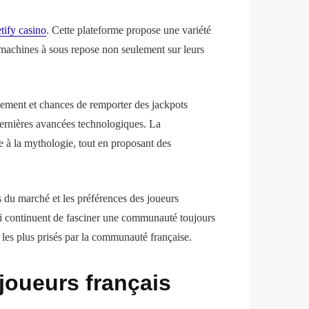
tify casino
. Cette plateforme propose une variété
s machines à sous repose non seulement sur leurs
ssement et chances de remporter des jackpots
 dernières avancées technologiques. La
e à la mythologie, tout en proposant des
s du marché et les préférences des joueurs
 qui continuent de fasciner une communauté toujours
 les plus prisés par la communauté française.
joueurs français