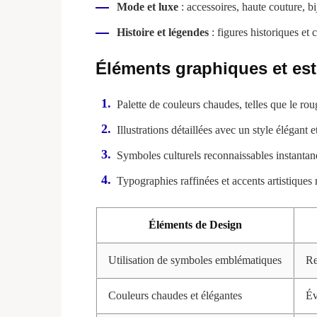
Mode et luxe
: accessoires, haute couture, bi
Histoire et légendes
: figures historiques et 
Éléments graphiques et es
Palette de couleurs chaudes, telles que le roug
Illustrations détaillées avec un style élégant e
Symboles culturels reconnaissables instantan
Typographies raffinées et accents artistiques
Éléments de Design
Utilisation de symboles emblématiques
Re
Couleurs chaudes et élégantes
Év