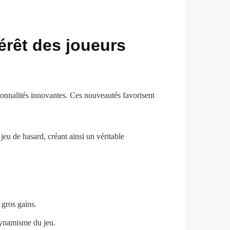
térêt des joueurs
ionnalités innovantes. Ces nouveautés favorisent
jeu de hasard, créant ainsi un véritable
 gros gains.
dynamisme du jeu.