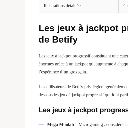
Illustrations détaillées
Cr
Les jeux à jackpot p
de Betify
Les jeux à jackpot progressif constituent une catég
énormes grâce à un jackpot qui augmente à chaque 
l’espérance d’un gros gain.
Les utilisateurs de Betify privilégient généralemen
dessous les jeux à jackpot progressif qui font par
Les jeux à jackpot progress
Mega Moolah
– Microgaming : considéré com