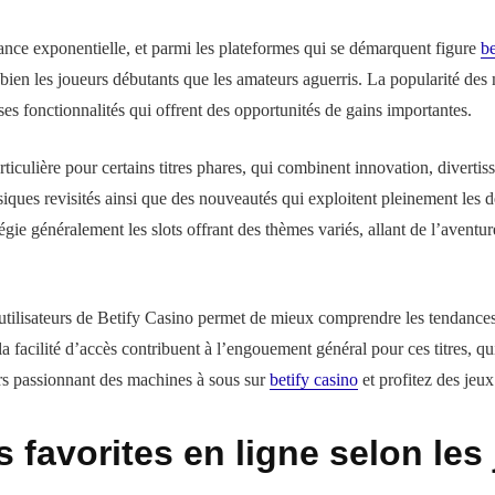
ance exponentielle, et parmi les plateformes qui se démarquent figure
be
i bien les joueurs débutants que les amateurs aguerris. La popularité de
es fonctionnalités qui offrent des opportunités de gains importantes.
rticulière pour certains titres phares, qui combinent innovation, diverti
siques revisités ainsi que des nouveautés qui exploitent pleinement les
e généralement les slots offrant des thèmes variés, allant de l’aventur
s utilisateurs de Betify Casino permet de mieux comprendre les tendance
t la facilité d’accès contribuent à l’engouement général pour ces titres,
rs passionnant des machines à sous sur
betify casino
et profitez des jeux
favorites en ligne selon les 