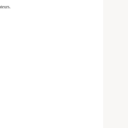
ateurs.