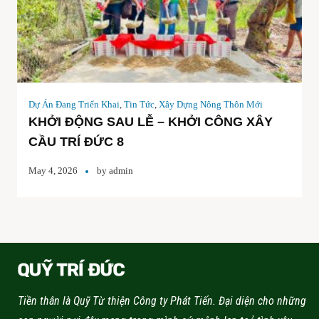
Dự Án Đang Triển Khai
,
Tin Tức
,
Xây Dựng Nông Thôn Mới
KHỞI ĐỘNG SAU LỄ – KHỞI CÔNG XÂY
CẦU TRÍ ĐỨC 8
May 4, 2026
by
admin
Tiền thân là Quỹ Từ thiện Công ty Phát Tiến. Đại diện cho những