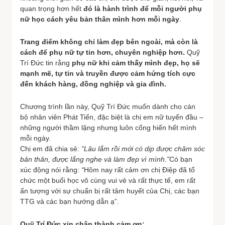
quan trọng hơn hết
đó là hành trình để mỗi người phụ
nữ học cách yêu bản thân mình hơn mỗi ngày
.
Trang điểm không chỉ làm đẹp bên ngoài, mà còn là
cách để phụ nữ tự tin hơn, chuyên nghiệp hơn.
Quỹ
Trí Đức tin rằng
phụ nữ khi cảm thấy mình đẹp, họ sẽ
mạnh mẽ, tự tin và truyền được cảm hứng tích cực
đến khách hàng, đồng nghiệp và gia đình.
Chương trình lần này, Quỹ Trí Đức muốn dành cho cán
bộ nhân viên Phát Tiến, đặc biệt là chị em nữ tuyến đầu –
những người thầm lặng nhưng luôn cống hiến hết mình
mỗi ngày.
Chị em đã chia sẻ:
“Lâu lắm rồi mới có dịp được chăm sóc
bản thân, được lắng nghe và làm đẹp vì mình.”
Có bạn
xúc động nói rằng:
“
Hôm nay rất cảm ơn chị Điệp đã tổ
chức một buổi học vô cùng vui vẻ và rất thực tế, em rất
ấn tượng với sự chuẩn bị rất tâm huyết của Chị, các bạn
TTG và các bạn hướng dẫn ạ”.
Quỹ Trí Đức xin chân thành cảm ơn: