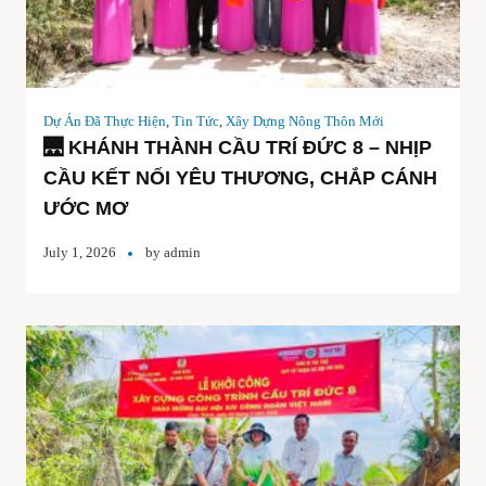
Dự Án Đã Thực Hiện
,
Tin Tức
,
Xây Dựng Nông Thôn Mới
🌉 KHÁNH THÀNH CẦU TRÍ ĐỨC 8 – NHỊP
CẦU KẾT NỐI YÊU THƯƠNG, CHẮP CÁNH
ƯỚC MƠ
July 1, 2026
by
admin