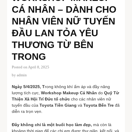
CÁ NHÂN – DÀNH CHO
NHÂN VIÊN NỮ TUYẾN
ĐẦU LAN TỎA YÊU
THƯƠNG TỪ BÊN
TRONG
Posted on April 8, 2025
by
admin
Ngày 5/4/2025, T
rong không khí ấm áp và đầy năng
lượng tích cực,
Workshop Makeup Cá Nhân
do
Quỹ Từ
Thiện Xã Hội Trí Đức tổ chức
cho các nhân viên nữ
tuyến đầu của
Toyota Tiền Giang
và
Toyota Bến Tre
đã
diễn ra trọn vẹn.
Đây không chỉ là một buổi học làm đẹp,
mà còn là
khoảng thời gian để các chị em được thư giãn, kết nối, và