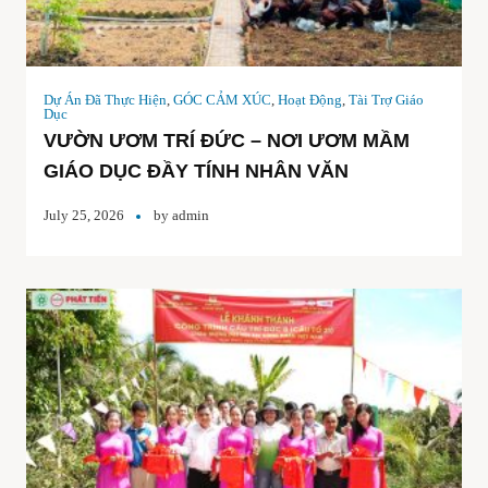
Dự Án Đã Thực Hiện
,
GÓC CẢM XÚC
,
Hoạt Động
,
Tài Trợ Giáo
Dục
VƯỜN ƯƠM TRÍ ĐỨC – NƠI ƯƠM MẦM
GIÁO DỤC ĐẦY TÍNH NHÂN VĂN
July 25, 2026
by
admin