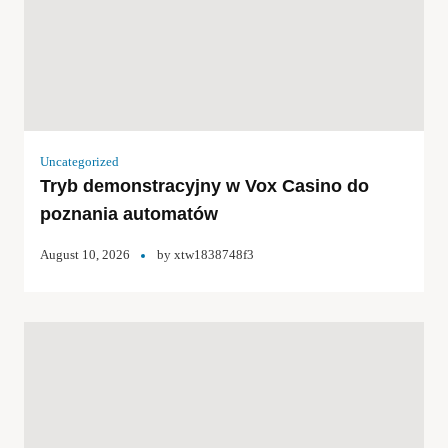
Uncategorized
Tryb demonstracyjny w Vox Casino do
poznania automatów
August 10, 2026
by
xtw1838748f3