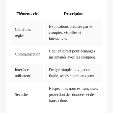
Éléments clés
Description
Explications précises par le
Clarté des
croupier, visuelles et
règles
interactives
Chat en direct pour échanges
Communication
instantanés avec les croupiers
Interface
Design simple, navigation
utilisateur
fluide, accès rapide aux jeux
Respect des normes françaises,
Sécurité
protection des données et des
transactions