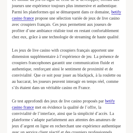
joueurs une expérience toujours plus immersive et authentique.
Parmi les plateformes qui se démarquent dans ce domaine,
betify
casino france
propose une sélection variée de jeux de live casino
avec croupiers français. Ces jeux permettent aux joueurs de
profiter d’une ambiance réaliste tout en restant confortablement
chez eux, grâce à une technologie de streaming de haute qualité.
Les jeux de live casino with croupiers français apportent une
dimension supplémentaire à l’expérience de jeu. La présence de
croupiers francophones garantit une communication fluide et
authentique, renforçant ainsi le sentiment de proximité et de
convivialité. Que ce soit pour jouer au blackjack, à la roulette ou
au baccarat, les joueurs peuvent interagir en temps réel, comme
s’ils étaient dans un véritable casino en France.
Ce test approfondi des jeux de live casino proposés par
betify
casino france
met en évidence la qualité de l’offre, la
convivialité de l’interface, ainsi que la simplicité d’accès. La
plateforme s’adapte parfaitement aux attentes des amateurs de
jeux d’argent en ligne en recherchant une expérience authentique
avec un service client réactif et des croupiers professionnels.