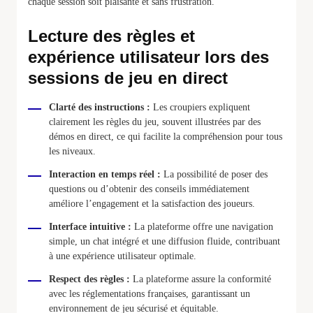
chaque session soit plaisante et sans frustration.
Lecture des règles et
expérience utilisateur lors des
sessions de jeu en direct
Clarté des instructions :
Les croupiers expliquent
clairement les règles du jeu, souvent illustrées par des
démos en direct, ce qui facilite la compréhension pour tous
les niveaux.
Interaction en temps réel :
La possibilité de poser des
questions ou d’obtenir des conseils immédiatement
améliore l’engagement et la satisfaction des joueurs.
Interface intuitive :
La plateforme offre une navigation
simple, un chat intégré et une diffusion fluide, contribuant
à une expérience utilisateur optimale.
Respect des règles :
La plateforme assure la conformité
avec les réglementations françaises, garantissant un
environnement de jeu sécurisé et équitable.