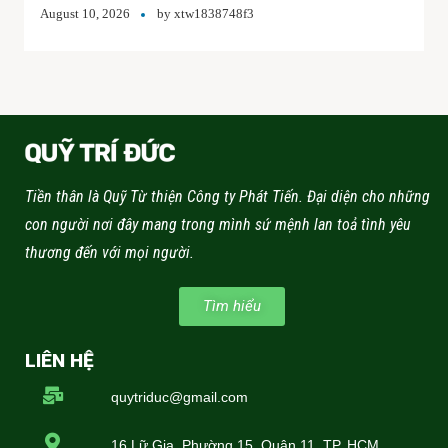
August 10, 2026
by
xtw1838748f3
Tiền thân là Quỹ Từ thiện Công ty Phát Tiến. Đại diện cho những
con người nơi đây mang trong mình sứ mệnh lan toả tình yêu
thương đến với mọi người.
Tìm hiểu
LIÊN HỆ
quytriduc@gmail.com
16 Lữ Gia, Phường 15, Quận 11, TP. HCM