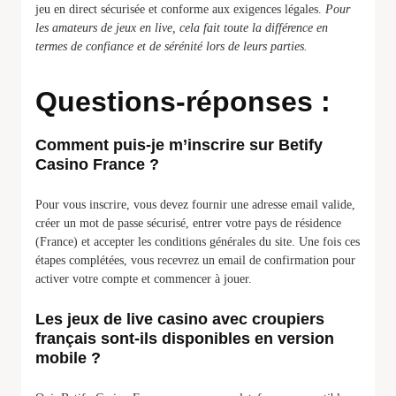
jeu en direct sécurisée et conforme aux exigences légales.
Pour
les amateurs de jeux en live, cela fait toute la différence en
termes de confiance et de sérénité lors de leurs parties.
Questions-réponses :
Comment puis-je m’inscrire sur Betify
Casino France ?
Pour vous inscrire, vous devez fournir une adresse email valide,
créer un mot de passe sécurisé, entrer votre pays de résidence
(France) et accepter les conditions générales du site. Une fois ces
étapes complétées, vous recevrez un email de confirmation pour
activer votre compte et commencer à jouer.
Les jeux de live casino avec croupiers
français sont-ils disponibles en version
mobile ?