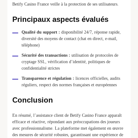
Betify Casino France veille à la protection de ses utilisateurs.
Principaux aspects évalués
Qualité du support :
disponibilité 24/7, réponse rapide,
diversité des moyens de contact (chat en direct, e-mail,
téléphone)
Sécurité des transactions :
utilisation de protocoles de
cryptage SSL, vérification d’identité, politiques de
confidentialité strictes
Transparence et régulation :
licences officielles, audits
réguliers, respect des normes françaises et européennes
Conclusion
En résumé, l’assistance client de Betify Casino France apparaît
efficace et réactive, répondant aux préoccupations des joueurs
avec professionnalisme. La plateforme met également en œuvre
des mesures de sécurité robustes, garantissant une expérience de