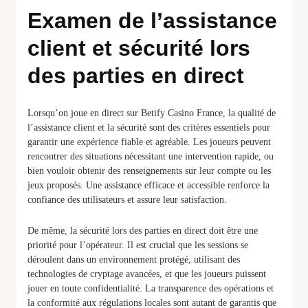
Examen de l’assistance
client et sécurité lors
des parties en direct
Lorsqu’on joue en direct sur Betify Casino France, la qualité de
l’assistance client et la sécurité sont des critères essentiels pour
garantir une expérience fiable et agréable. Les joueurs peuvent
rencontrer des situations nécessitant une intervention rapide, ou
bien vouloir obtenir des renseignements sur leur compte ou les
jeux proposés. Une assistance efficace et accessible renforce la
confiance des utilisateurs et assure leur satisfaction.
De même, la sécurité lors des parties en direct doit être une
priorité pour l’opérateur. Il est crucial que les sessions se
déroulent dans un environnement protégé, utilisant des
technologies de cryptage avancées, et que les joueurs puissent
jouer en toute confidentialité. La transparence des opérations et
la conformité aux régulations locales sont autant de garantis que