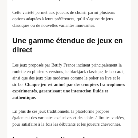
Cette variété permet aux joueurs de choisir parmi plusieurs
options adaptées à leurs préférences, qu’il s’agisse de jeux
classiques ou de nouvelles variantes innovantes.
Une gamme étendue de jeux en
direct
Les jeux proposés par Betify France incluent principalement la
roulette en plusieurs versions, le blackjack classique, le baccarat,
ainsi que des jeux plus modernes comme le poker en live et le
sic bo.
Chaque jeu est animé par des croupiers francophones
expérimentés, garantissant une interaction fluide et
authentique.
En plus de ces jeux traditionnels, la plateforme propose
également des variantes exclusives et des tables à limites variées,
pour satisfaire à la fois les débutants et les joueurs chevronnés.