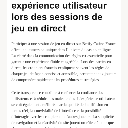
expérience utilisateur
lors des sessions de
jeu en direct
Participer à une session de jeu en direct sur Betify Casino France
offre une immersion unique dans l’univers du casino en ligne.
La clarté dans la communication des règles est essentielle pour
garantir une expérience fluide et agréable. Lors des parties en
direct, les croupiers français expliquent souvent les règles de
chaque jeu de façon concise et accessible, permettant aux joueurs
de comprendre rapidement les procédures et stratégies.
Cette transparence contribue à renforcer la confiance des
utilisateurs et à réduire les malentendus. L’expérience utilisateur
se voit également améliorée par la qualité de la diffusion en
temps réel, la convivialité de l’interface et la possibilité
d’interagir avec les croupiers ou d’autres joueurs. La simplicité
de navigation et la réactivité du site jouent un rôle clé pour que