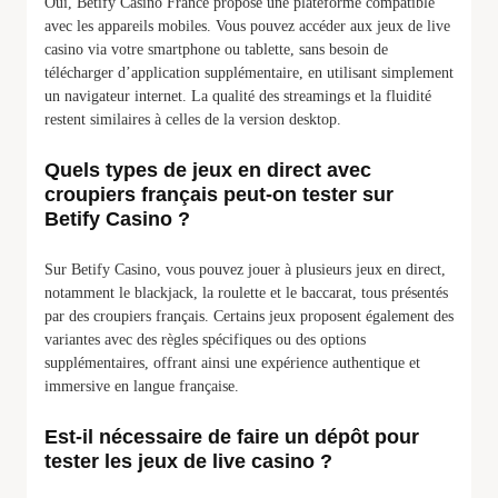
Oui, Betify Casino France propose une plateforme compatible
avec les appareils mobiles. Vous pouvez accéder aux jeux de live
casino via votre smartphone ou tablette, sans besoin de
télécharger d’application supplémentaire, en utilisant simplement
un navigateur internet. La qualité des streamings et la fluidité
restent similaires à celles de la version desktop.
Quels types de jeux en direct avec
croupiers français peut-on tester sur
Betify Casino ?
Sur Betify Casino, vous pouvez jouer à plusieurs jeux en direct,
notamment le blackjack, la roulette et le baccarat, tous présentés
par des croupiers français. Certains jeux proposent également des
variantes avec des règles spécifiques ou des options
supplémentaires, offrant ainsi une expérience authentique et
immersive en langue française.
Est-il nécessaire de faire un dépôt pour
tester les jeux de live casino ?