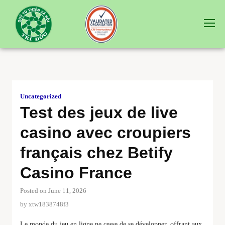
Uncategorized
Test des jeux de live
casino avec croupiers
français chez Betify
Casino France
Posted on June 11, 2026
by
xtw1838748f3
Le monde du jeu en ligne ne cesse de se développer, offrant aux