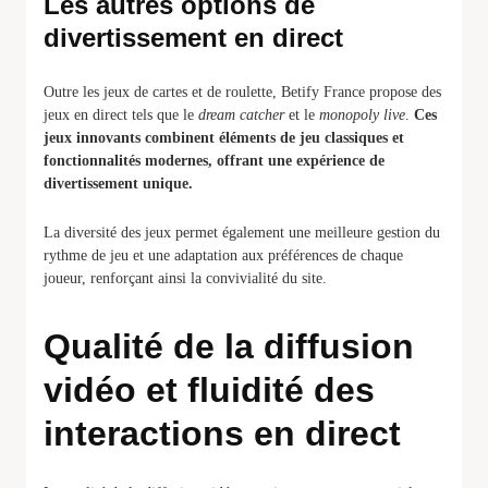
Les autres options de
divertissement en direct
Outre les jeux de cartes et de roulette, Betify France propose des
jeux en direct tels que le
dream catcher
et le
monopoly live
.
Ces
jeux innovants combinent éléments de jeu classiques et
fonctionnalités modernes, offrant une expérience de
divertissement unique.
La diversité des jeux permet également une meilleure gestion du
rythme de jeu et une adaptation aux préférences de chaque
joueur, renforçant ainsi la convivialité du site.
Qualité de la diffusion
vidéo et fluidité des
interactions en direct