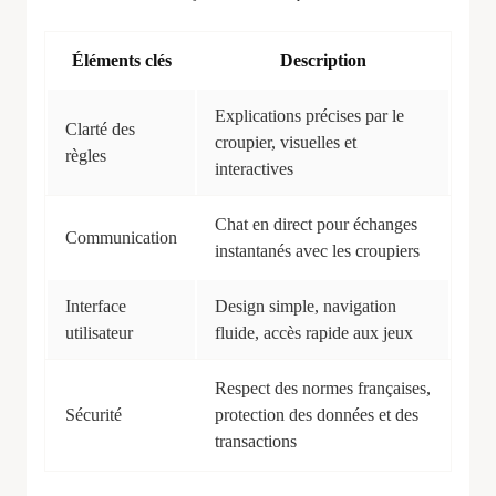
Éléments clés
Description
Explications précises par le
Clarté des
croupier, visuelles et
règles
interactives
Chat en direct pour échanges
Communication
instantanés avec les croupiers
Interface
Design simple, navigation
utilisateur
fluide, accès rapide aux jeux
Respect des normes françaises,
Sécurité
protection des données et des
transactions