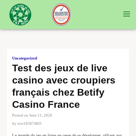
Uncategorized
Test des jeux de live
casino avec croupiers
français chez Betify
Casino France
Posted on June 11, 2026
by
xtw1838748f3
Le monde du jeu en ligne ne cesse de se développer, offrant aux