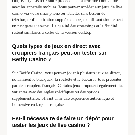
Oui, Betify Casino France propose une plateforme compatible
avec les appareils mobiles. Vous pouvez accéder aux jeux de live
casino via votre smartphone ou tablette, sans besoin de
télécharger d’application supplémentaire, en utilisant simplement
un navigateur internet. La qualité des streamings et la fluidité
restent similaires à celles de la version desktop.
Quels types de jeux en direct avec
croupiers français peut-on tester sur
Betify Casino ?
Sur Betify Casino, vous pouvez jouer à plusieurs jeux en direct,
notamment le blackjack, la roulette et le baccarat, tous présentés
par des croupiers français. Certains jeux proposent également des
variantes avec des règles spécifiques ou des options
supplémentaires, offrant ainsi une expérience authentique et
immersive en langue française.
Est-il nécessaire de faire un dépôt pour
tester les jeux de live casino ?