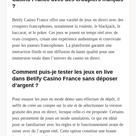
?
Betify Casino France offre une variété de jeux en direct avec des
croupiers francophones, notamment la roulette, le blackjack, le
baccarat, et le poker. Ces jeux se jouent en temps réel avec de
vrais croupiers, créant une expérience authentique et conviviale
pour les joueurs francophones. La plateforme garantit une
interaction fluide et une diffusion de haute qualité pour une
immersion totale dans l’univers du casino en direct.
Comment puis-je tester les jeux en live
dans Betify Casino France sans déposer
d’argent ?
Pour essayer les jeux en mode démo sans effectuer de dépôt, il
suffit de créer un compte sur le site et de sélectionner la version
gratuite des jeux en direct, lorsque celle-ci est proposée. Certains
jeux permettent de jouer en mode simulation, ce qui est idéal
pour se familiariser avec les règles et le fonctionnement avant de
miser avec de l’argent réel. Cette option constitue une bonne