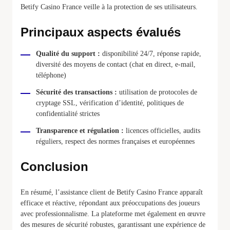
Betify Casino France veille à la protection de ses utilisateurs.
Principaux aspects évalués
Qualité du support :
disponibilité 24/7, réponse rapide,
diversité des moyens de contact (chat en direct, e-mail,
téléphone)
Sécurité des transactions :
utilisation de protocoles de
cryptage SSL, vérification d’identité, politiques de
confidentialité strictes
Transparence et régulation :
licences officielles, audits
réguliers, respect des normes françaises et européennes
Conclusion
En résumé, l’assistance client de Betify Casino France apparaît
efficace et réactive, répondant aux préoccupations des joueurs
avec professionnalisme. La plateforme met également en œuvre
des mesures de sécurité robustes, garantissant une expérience de