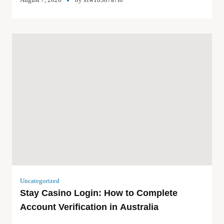
Uncategorized
Stay Casino Login: How to Complete
Account Verification in Australia