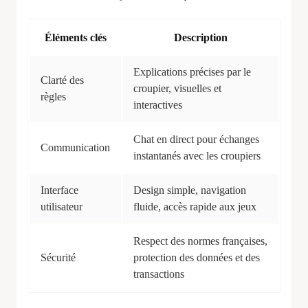
Éléments clés
Description
Explications précises par le
Clarté des
croupier, visuelles et
règles
interactives
Chat en direct pour échanges
Communication
instantanés avec les croupiers
Interface
Design simple, navigation
utilisateur
fluide, accès rapide aux jeux
Respect des normes françaises,
Sécurité
protection des données et des
transactions