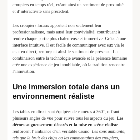
croupiers en temps réel, créant ainsi un sentiment de proximité
et d’interactivité sans précédent.
Les croupiers locaux apportent non seulement leur
professionnalisme, mais aussi leur convivialité, contribuant à
rendre chaque partie plus chaleureuse et immersive. Grâce à une
interface intuitive, il est facile de communiquer avec eux via le
chat en direct, renforçant ainsi le sentiment de présence. La
combinaison entre la technologie avancée et la présence humaine
crée une expérience de jeu inoubliable, où la tradition rencontre
l’innovation.
Une immersion totale dans un
environnement réaliste
Les tables en direct sont équipées de caméras à 360°, offrant
plusieurs angles de vue pour suivre tous les aspects du jeu.
Les
décors soigneusement décorés et la mise en scène réaliste
renforcent l’ambiance d’un véritable casino.
Les sons ambiants,
tels que le bruit des chips ou les commentaires des croupiers,