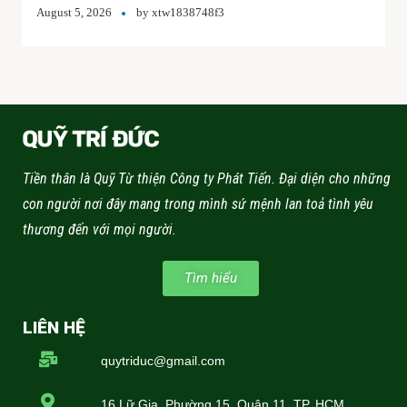
August 5, 2026
by
xtw1838748f3
Tiền thân là Quỹ Từ thiện Công ty Phát Tiến. Đại diện cho những
con người nơi đây mang trong mình sứ mệnh lan toả tình yêu
thương đến với mọi người.
Tìm hiểu
LIÊN HỆ
quytriduc@gmail.com
16 Lữ Gia, Phường 15, Quận 11, TP. HCM