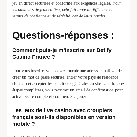
jeu en direct sécurisée et conforme aux exigences légales.
Pour
les amateurs de jeux en live, cela fait toute la différence en
termes de confiance et de sérénité lors de leurs parties.
Questions-réponses :
Comment puis-je m’inscrire sur Betify
Casino France ?
Pour vous inscrire, vous devez fournir une adresse email valide,
créer un mot de passe sécurisé, entrer votre pays de résidence
(France) et accepter les conditions générales du site. Une fois ces
étapes complétées, vous recevrez un email de confirmation pour
activer votre compte et commencer à jouer.
Les jeux de live casino avec croupiers
français sont-ils disponibles en version
mobile ?