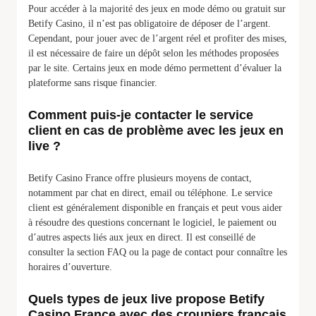
Pour accéder à la majorité des jeux en mode démo ou gratuit sur
Betify Casino, il n’est pas obligatoire de déposer de l’argent.
Cependant, pour jouer avec de l’argent réel et profiter des mises,
il est nécessaire de faire un dépôt selon les méthodes proposées
par le site. Certains jeux en mode démo permettent d’évaluer la
plateforme sans risque financier.
Comment puis-je contacter le service
client en cas de problème avec les jeux en
live ?
Betify Casino France offre plusieurs moyens de contact,
notamment par chat en direct, email ou téléphone. Le service
client est généralement disponible en français et peut vous aider
à résoudre des questions concernant le logiciel, le paiement ou
d’autres aspects liés aux jeux en direct. Il est conseillé de
consulter la section FAQ ou la page de contact pour connaître les
horaires d’ouverture.
Quels types de jeux live propose Betify
Casino France avec des croupiers français