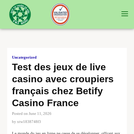
Uncategorized
Test des jeux de live
casino avec croupiers
français chez Betify
Casino France
Posted on June 11, 2026
by
xtw1838748f3
Le monde du jeu en ligne ne cesse de se développer, offrant aux