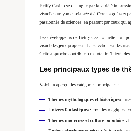
Betify Casino se distingue par la variété impress
visuelle attrayante, adaptée à différents goûts et 
passionnés de sciences, en passant par ceux qui ap
Les développeurs de Betify Casino mettent un poin
visuel des jeux proposés. La sélection va des mac
Cette approche contribue à maintenir l’intérêt des u
Les principaux types de th
Voici un aperçu des catégories principales :
Thèmes mythologiques et historiques :
mac
Univers fantastiques :
mondes magiques, cré
Thèmes modernes et culture populaire :
fi
Designs classiques et rétro :
fruit machines 