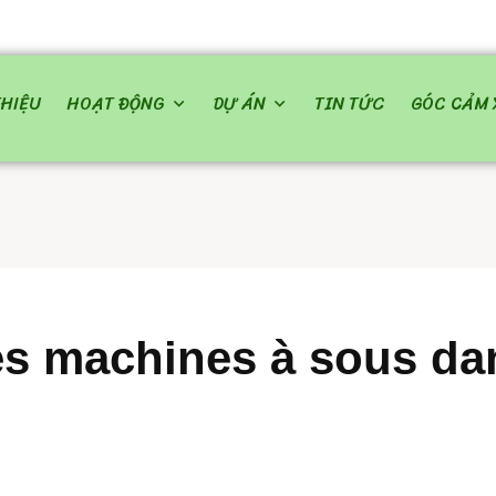
THIỆU
HOẠT ĐỘNG
DỰ ÁN
TIN TỨC
GÓC CẢM 
es machines à sous dan