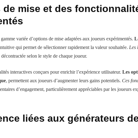
de mise et des fonctionnalité
entés
e gamme variée d’options de mise adaptées aux joueurs expérimentés.
L
intuitive qui permet de sélectionner rapidement la valeur souhaitée.
Les 
s décontractée selon le style de chaque joueur.
ités interactives conçues pour enrichir l’expérience utilisateur.
Les opt
que
, permettent aux joueurs d’augmenter leurs gains potentiels.
Ces fon
mentaires d’engagement, particulièrement appréciables par les joueurs e
rence liées aux générateurs d