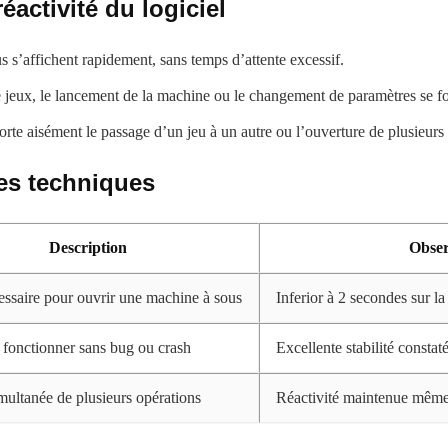
éactivité du logiciel
 s’affichent rapidement, sans temps d’attente excessif.
e jeux, le lancement de la machine ou le changement de paramètres se fon
rte aisément le passage d’un jeu à un autre ou l’ouverture de plusieurs 
es techniques
Description
Obser
ssaire pour ouvrir une machine à sous
Inferior à 2 secondes sur la
 fonctionner sans bug ou crash
Excellente stabilité constaté
multanée de plusieurs opérations
Réactivité maintenue même 