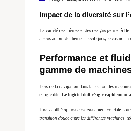
Impact de la diversité sur l
La variété des thèmes et des designs permet à Bet
à sous autour de thèmes spécifiques, le casino assu
Performance et fluidi
gamme de machines
Lors de la navigation dans la section des machines 
et agréable.
Le logiciel doit réagir rapidemen
Une stabilité optimale est également cruciale pour 
transition douce entre les différentes machines,
mê