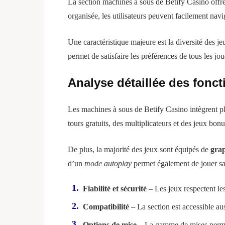
La section machines à sous de Betify Casino offre 
organisée, les utilisateurs peuvent facilement navi
Une caractéristique majeure est la diversité des j
permet de satisfaire les préférences de tous les jo
Analyse détaillée des fonc
Les machines à sous de Betify Casino intègrent plu
tours gratuits, des multiplicateurs et des jeux bon
De plus, la majorité des jeux sont équipés de
grap
d’un
mode autoplay
permet également de jouer san
Fiabilité et sécurité
– Les jeux respectent les
Compatibilité
– La section est accessible aus
Options de mise
– La gamme de mises permet 