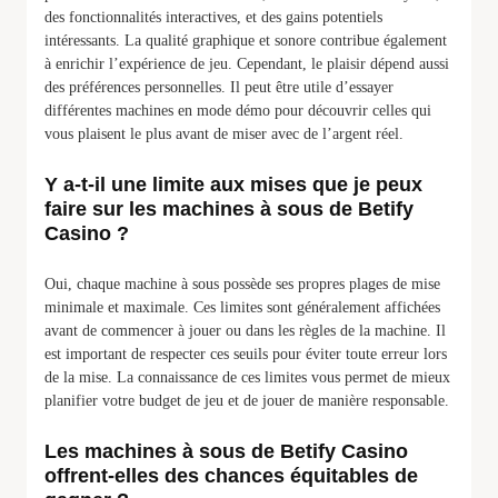
des fonctionnalités interactives, et des gains potentiels
intéressants. La qualité graphique et sonore contribue également
à enrichir l’expérience de jeu. Cependant, le plaisir dépend aussi
des préférences personnelles. Il peut être utile d’essayer
différentes machines en mode démo pour découvrir celles qui
vous plaisent le plus avant de miser avec de l’argent réel.
Y a-t-il une limite aux mises que je peux
faire sur les machines à sous de Betify
Casino ?
Oui, chaque machine à sous possède ses propres plages de mise
minimale et maximale. Ces limites sont généralement affichées
avant de commencer à jouer ou dans les règles de la machine. Il
est important de respecter ces seuils pour éviter toute erreur lors
de la mise. La connaissance de ces limites vous permet de mieux
planifier votre budget de jeu et de jouer de manière responsable.
Les machines à sous de Betify Casino
offrent-elles des chances équitables de