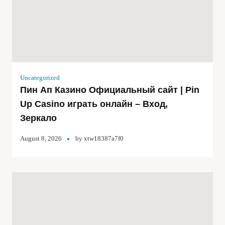
Uncategorized
Пин Ап Казино Официальный сайт | Pin
Up Casino играть онлайн – Вход,
Зеркало
August 8, 2026
by
xtw18387a7f0