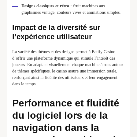
Designs classiques et rétro :
fruit machines aux
graphismes vintage, couleurs vives et animations simples.
Impact de la diversité sur
l’expérience utilisateur
La variété des thèmes et des designs permet à Betify Casino
d’offrir une plateforme dynamique qui stimule l’intérêt des
joueurs. En adaptant visuellement chaque machine à sous autour
de thèmes spécifiques, le casino assure une immersion totale,
renforçant ainsi la fidélité des utilisateurs et leur engagement
dans le temps.
Performance et fluidité
du logiciel lors de la
navigation dans la