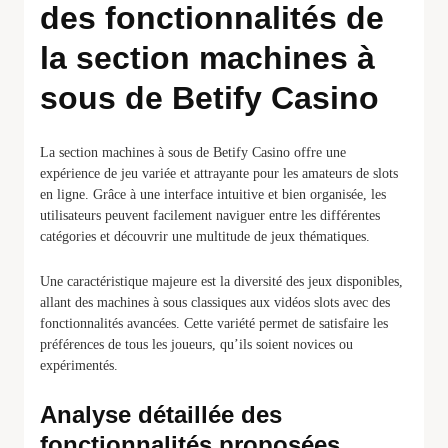
des fonctionnalités de
la section machines à
sous de Betify Casino
La section machines à sous de Betify Casino offre une
expérience de jeu variée et attrayante pour les amateurs de slots
en ligne. Grâce à une interface intuitive et bien organisée, les
utilisateurs peuvent facilement naviguer entre les différentes
catégories et découvrir une multitude de jeux thématiques.
Une caractéristique majeure est la diversité des jeux disponibles,
allant des machines à sous classiques aux vidéos slots avec des
fonctionnalités avancées. Cette variété permet de satisfaire les
préférences de tous les joueurs, qu’ils soient novices ou
expérimentés.
Analyse détaillée des
fonctionnalités proposées