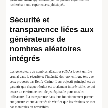
recherchant une expérience sophistiquée.
Sécurité et
transparence liées aux
générateurs de
nombres aléatoires
intégrés
Les générateurs de nombres aléatoires (GNA) jouent un rôle
crucial dans la sécurité et l’intégrité des jeux en ligne tels que
ceux proposés par Betify Casino. Leur objectif principal est de
garantir que chaque résultat est totalement imprévisible, ce qui
assure un environnement de jeu équitable pour tous les
utilisateurs. La transparence dans leur fonctionnement permet
aux joueurs et aux autorités de vérifier que les résultats ne sont
pas manipulés ou prévisibles.