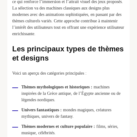
ce qui renforce l’immersion et l’attrait visuel des jeux proposés.
La sélection va des machines classiques aux designs plus
modernes avec des animations sophistiquées, en passant par des
thèmes culturels variés. Cette approche contribue à maintenir
l’intérêt des utilisateurs tout en offrant une expérience utilisateur
enrichissante.
Les principaux types de thèmes
et designs
Voici un aperçu des catégories principales :
Thèmes mythologiques et historiques :
machines
inspirées de la Grèce antique, de l’Égypte ancienne ou de
légendes nordiques.
Univers fantastiques :
mondes magiques, créatures
mythiques, univers de fantasy.
Thèmes modernes et culture populaire :
films, séries,
musique, célébrités.