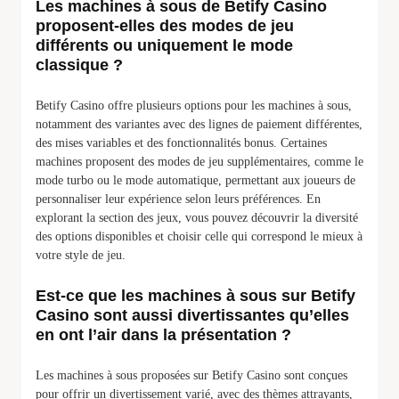
Les machines à sous de Betify Casino
proposent-elles des modes de jeu
différents ou uniquement le mode
classique ?
Betify Casino offre plusieurs options pour les machines à sous,
notamment des variantes avec des lignes de paiement différentes,
des mises variables et des fonctionnalités bonus. Certaines
machines proposent des modes de jeu supplémentaires, comme le
mode turbo ou le mode automatique, permettant aux joueurs de
personnaliser leur expérience selon leurs préférences. En
explorant la section des jeux, vous pouvez découvrir la diversité
des options disponibles et choisir celle qui correspond le mieux à
votre style de jeu.
Est-ce que les machines à sous sur Betify
Casino sont aussi divertissantes qu’elles
en ont l’air dans la présentation ?
Les machines à sous proposées sur Betify Casino sont conçues
pour offrir un divertissement varié, avec des thèmes attrayants,