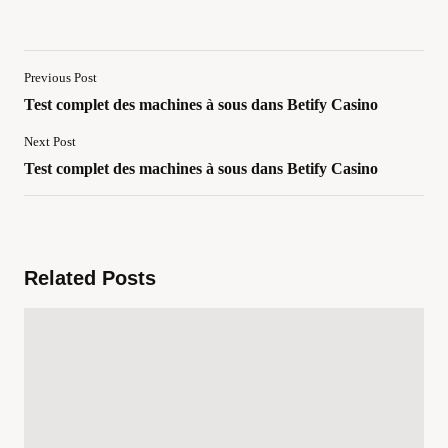
Previous Post
Test complet des machines à sous dans Betify Casino
Next Post
Test complet des machines à sous dans Betify Casino
Related Posts