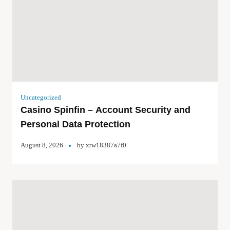
Uncategorized
Casino Spinfin – Account Security and
Personal Data Protection
August 8, 2026
by
xtw18387a7f0