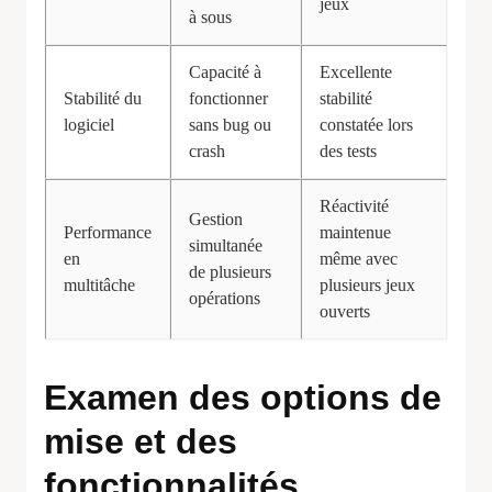
jeux
à sous
Capacité à
Excellente
Stabilité du
fonctionner
stabilité
logiciel
sans bug ou
constatée lors
crash
des tests
Réactivité
Gestion
Performance
maintenue
simultanée
en
même avec
de plusieurs
multitâche
plusieurs jeux
opérations
ouverts
Examen des options de
mise et des
fonctionnalités