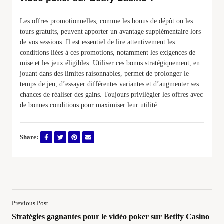
Les offres promotionnelles, comme les bonus de dépôt ou les
tours gratuits, peuvent apporter un avantage supplémentaire lors
de vos sessions. Il est essentiel de lire attentivement les
conditions liées à ces promotions, notamment les exigences de
mise et les jeux éligibles. Utiliser ces bonus stratégiquement, en
jouant dans des limites raisonnables, permet de prolonger le
temps de jeu, d’essayer différentes variantes et d’augmenter ses
chances de réaliser des gains. Toujours privilégier les offres avec
de bonnes conditions pour maximiser leur utilité.
Share:
Previous Post
Stratégies gagnantes pour le vidéo poker sur Betify Casino