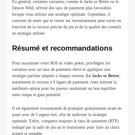
En général, certaines variantes, comme le Jacks or Better ou le
Deuces Wild, offrent des taux de paiement plus favorables
lorsque vous utilisez une stratégie optimale. Cependant, il
convient de noter que le retour sur investissement peut varier en
fonction de la version précise du jeu et de la qualité des conseils
en stratégie utilisée.
Résumé et recommandations
Pour maximiser votre ROI en vidéo poker, privilégiez les
variantes avec un taux de paiement élevé et appliquez une
stratégie parfaite adaptée à chaque version.
Le Jacks or Better
,
notamment la version à 9 lignes de paiement, reste souvent la
meilleure option pour les joueurs souhaitant un bon équilibre
entre risque et gain potentiel.
Il est également recommandé de pratiquer gratuitement avant de
jouer avec de l’argent réel, afin de maîtriser la stratégie
optimale. Enfin, comparez toujours le taux de paiement (RTP)
indiqué par la salle de jeu ou le fournisseur pour faire un choix
éclairé et rentable.