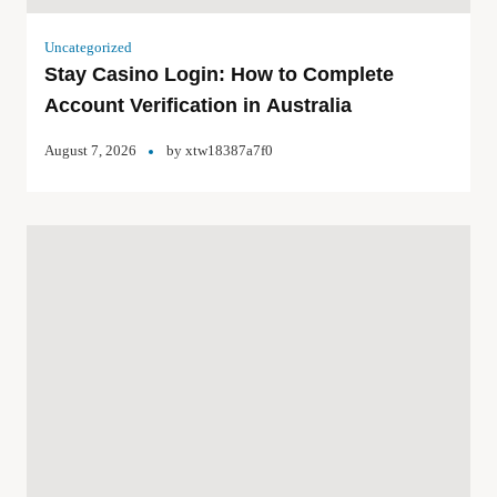
Uncategorized
Stay Casino Login: How to Complete
Account Verification in Australia
August 7, 2026
by
xtw18387a7f0