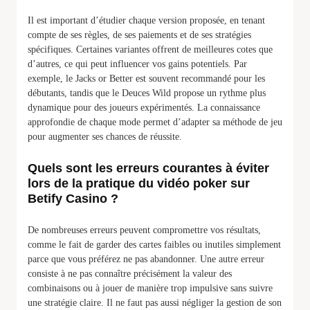
Il est important d’étudier chaque version proposée, en tenant
compte de ses règles, de ses paiements et de ses stratégies
spécifiques. Certaines variantes offrent de meilleures cotes que
d’autres, ce qui peut influencer vos gains potentiels. Par
exemple, le Jacks or Better est souvent recommandé pour les
débutants, tandis que le Deuces Wild propose un rythme plus
dynamique pour des joueurs expérimentés. La connaissance
approfondie de chaque mode permet d’adapter sa méthode de jeu
pour augmenter ses chances de réussite.
Quels sont les erreurs courantes à éviter
lors de la pratique du vidéo poker sur
Betify Casino ?
De nombreuses erreurs peuvent compromettre vos résultats,
comme le fait de garder des cartes faibles ou inutiles simplement
parce que vous préférez ne pas abandonner. Une autre erreur
consiste à ne pas connaître précisément la valeur des
combinaisons ou à jouer de manière trop impulsive sans suivre
une stratégie claire. Il ne faut pas aussi négliger la gestion de son