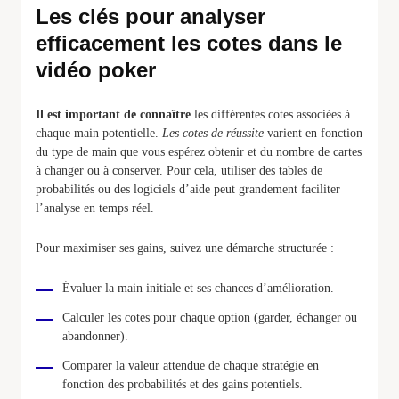
Les clés pour analyser
efficacement les cotes dans le
vidéo poker
Il est important de connaître
les différentes cotes associées à
chaque main potentielle.
Les cotes de réussite
varient en fonction
du type de main que vous espérez obtenir et du nombre de cartes
à changer ou à conserver. Pour cela, utiliser des tables de
probabilités ou des logiciels d’aide peut grandement faciliter
l’analyse en temps réel.
Pour maximiser ses gains, suivez une démarche structurée :
Évaluer la main initiale et ses chances d’amélioration.
Calculer les cotes pour chaque option (garder, échanger ou
abandonner).
Comparer la valeur attendue de chaque stratégie en
fonction des probabilités et des gains potentiels.