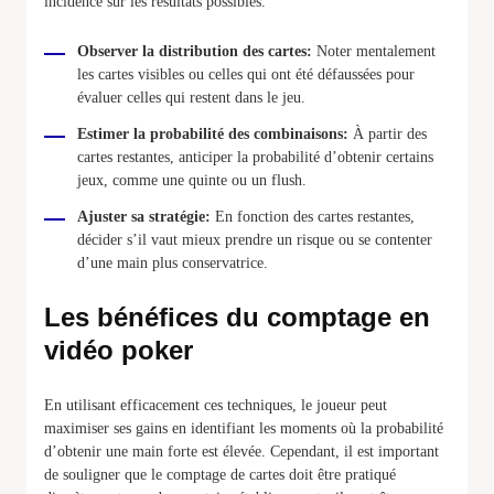
incidence sur les résultats possibles.
Observer la distribution des cartes:
Noter mentalement
les cartes visibles ou celles qui ont été défaussées pour
évaluer celles qui restent dans le jeu.
Estimer la probabilité des combinaisons:
À partir des
cartes restantes, anticiper la probabilité d’obtenir certains
jeux, comme une quinte ou un flush.
Ajuster sa stratégie:
En fonction des cartes restantes,
décider s’il vaut mieux prendre un risque ou se contenter
d’une main plus conservatrice.
Les bénéfices du comptage en
vidéo poker
En utilisant efficacement ces techniques, le joueur peut
maximiser ses gains en identifiant les moments où la probabilité
d’obtenir une main forte est élevée. Cependant, il est important
de souligner que le comptage de cartes doit être pratiqué