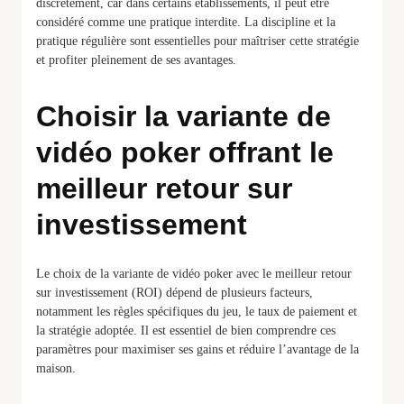
discrètement, car dans certains établissements, il peut être
considéré comme une pratique interdite. La discipline et la
pratique régulière sont essentielles pour maîtriser cette stratégie
et profiter pleinement de ses avantages.
Choisir la variante de
vidéo poker offrant le
meilleur retour sur
investissement
Le choix de la variante de vidéo poker avec le meilleur retour
sur investissement (ROI) dépend de plusieurs facteurs,
notamment les règles spécifiques du jeu, le taux de paiement et
la stratégie adoptée. Il est essentiel de bien comprendre ces
paramètres pour maximiser ses gains et réduire l’avantage de la
maison.