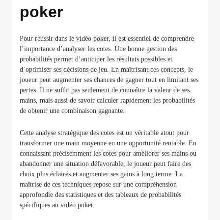
poker
Pour réussir dans le vidéo poker, il est essentiel de comprendre
l’importance d’analyser les cotes. Une bonne gestion des
probabilités permet d’anticiper les résultats possibles et
d’optimiser ses décisions de jeu. En maîtrisant ces concepts, le
joueur peut augmenter ses chances de gagner tout en limitant ses
pertes. Il ne suffit pas seulement de connaître la valeur de ses
mains, mais aussi de savoir calculer rapidement les probabilités
de obtenir une combinaison gagnante.
Cette analyse stratégique des cotes est un véritable atout pour
transformer une main moyenne en une opportunité rentable. En
connaissant précisemment les cotes pour améliorer ses mains ou
abandonner une situation défavorable, le joueur peut faire des
choix plus éclairés et augmenter ses gains à long terme. La
maîtrise de ces techniques repose sur une compréhension
approfondie des statistiques et des tableaux de probabilités
spécifiques au vidéo poker.