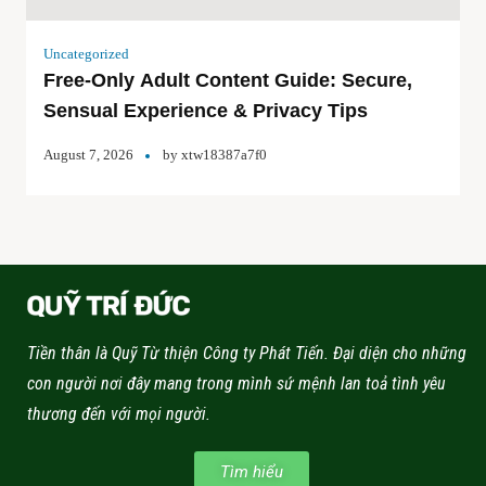
Uncategorized
Free-Only Adult Content Guide: Secure,
Sensual Experience & Privacy Tips
August 7, 2026
by
xtw18387a7f0
Tiền thân là Quỹ Từ thiện Công ty Phát Tiến. Đại diện cho những
con người nơi đây mang trong mình sứ mệnh lan toả tình yêu
thương đến với mọi người.
Tìm hiểu