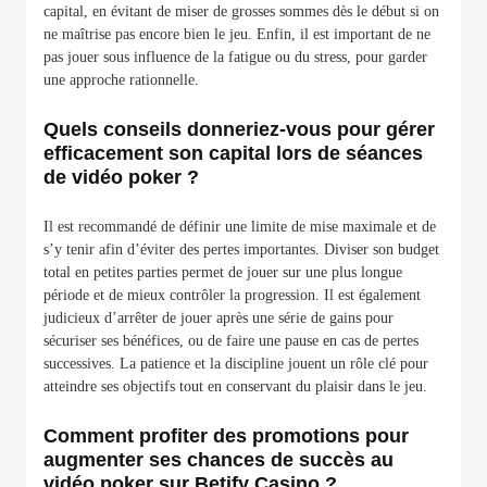
capital, en évitant de miser de grosses sommes dès le début si on
ne maîtrise pas encore bien le jeu. Enfin, il est important de ne
pas jouer sous influence de la fatigue ou du stress, pour garder
une approche rationnelle.
Quels conseils donneriez-vous pour gérer
efficacement son capital lors de séances
de vidéo poker ?
Il est recommandé de définir une limite de mise maximale et de
s’y tenir afin d’éviter des pertes importantes. Diviser son budget
total en petites parties permet de jouer sur une plus longue
période et de mieux contrôler la progression. Il est également
judicieux d’arrêter de jouer après une série de gains pour
sécuriser ses bénéfices, ou de faire une pause en cas de pertes
successives. La patience et la discipline jouent un rôle clé pour
atteindre ses objectifs tout en conservant du plaisir dans le jeu.
Comment profiter des promotions pour
augmenter ses chances de succès au
vidéo poker sur Betify Casino ?