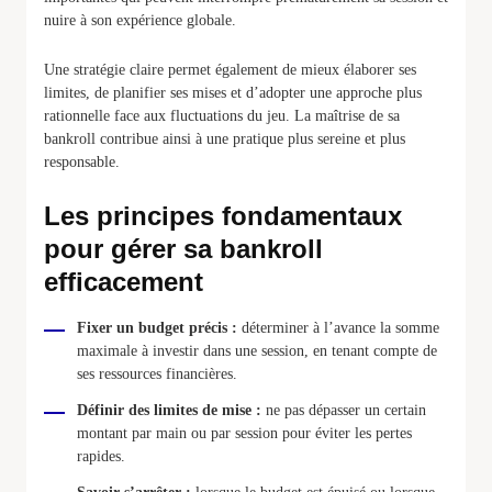
nuire à son expérience globale.
Une stratégie claire permet également de mieux élaborer ses
limites, de planifier ses mises et d’adopter une approche plus
rationnelle face aux fluctuations du jeu. La maîtrise de sa
bankroll contribue ainsi à une pratique plus sereine et plus
responsable.
Les principes fondamentaux
pour gérer sa bankroll
efficacement
Fixer un budget précis :
déterminer à l’avance la somme
maximale à investir dans une session, en tenant compte de
ses ressources financières.
Définir des limites de mise :
ne pas dépasser un certain
montant par main ou par session pour éviter les pertes
rapides.