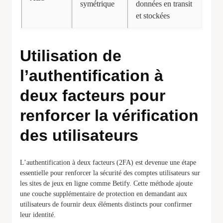
symétrique
données en transit
et stockées
Utilisation de
l’authentification à
deux facteurs pour
renforcer la vérification
des utilisateurs
L’authentification à deux facteurs (2FA) est devenue une étape
essentielle pour renforcer la sécurité des comptes utilisateurs sur
les sites de jeux en ligne comme Betify. Cette méthode ajoute
une couche supplémentaire de protection en demandant aux
utilisateurs de fournir deux éléments distincts pour confirmer
leur identité.