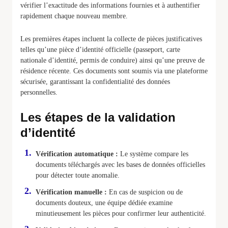
vérifier l’exactitude des informations fournies et à authentifier
rapidement chaque nouveau membre.
Les premières étapes incluent la collecte de pièces justificatives
telles qu’une pièce d’identité officielle (passeport, carte
nationale d’identité, permis de conduire) ainsi qu’une preuve de
résidence récente. Ces documents sont soumis via une plateforme
sécurisée, garantissant la confidentialité des données
personnelles.
Les étapes de la validation
d’identité
Vérification automatique :
Le système compare les
documents téléchargés avec les bases de données officielles
pour détecter toute anomalie.
Vérification manuelle :
En cas de suspicion ou de
documents douteux, une équipe dédiée examine
minutieusement les pièces pour confirmer leur authenticité.