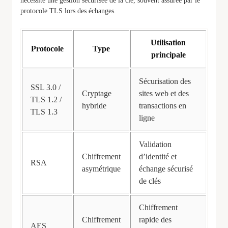
nécessite une gestion sécurisée de la clé, souvent assurée par le
protocole TLS lors des échanges
.
Utilisation
Protocole
Type
principale
Sécurisation des
SSL 3.0 /
Cryptage
sites web et des
TLS 1.2 /
hybride
transactions en
TLS 1.3
ligne
Validation
Chiffrement
d’identité et
RSA
asymétrique
échange sécurisé
de clés
Chiffrement
Chiffrement
rapide des
AES