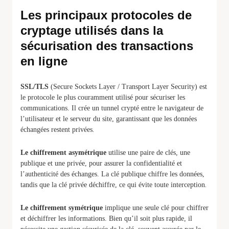
Les principaux protocoles de
cryptage utilisés dans la
sécurisation des transactions
en ligne
SSL/TLS
(Secure Sockets Layer / Transport Layer Security) est
le protocole le plus couramment utilisé pour sécuriser les
communications. Il crée un tunnel crypté entre le navigateur de
l’utilisateur et le serveur du site, garantissant que les données
échangées restent privées
.
Le chiffrement asymétrique
utilise une paire de clés, une
publique et une privée, pour assurer la confidentialité et
l’authenticité des échanges. La clé publique chiffre les données,
tandis que la clé privée déchiffre, ce qui évite toute interception
.
Le chiffrement symétrique
implique une seule clé pour chiffrer
et déchiffrer les informations. Bien qu’il soit plus rapide, il