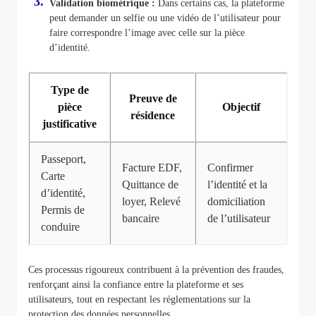
Validation biométrique :
Dans certains cas, la plateforme
peut demander un selfie ou une vidéo de l’utilisateur pour
faire correspondre l’image avec celle sur la pièce
d’identité.
Type de
Preuve de
pièce
Objectif
résidence
justificative
Passeport,
Facture EDF,
Confirmer
Carte
Quittance de
l’identité et la
d’identité,
loyer, Relevé
domiciliation
Permis de
bancaire
de l’utilisateur
conduire
Ces processus rigoureux contribuent à la prévention des fraudes,
renforçant ainsi la confiance entre la plateforme et ses
utilisateurs, tout en respectant les réglementations sur la
protection des données personnelles.