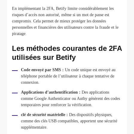
En implémentant la 2FA, Betify limite considérablement les
risques d’accès non autorisé, même si un mot de passe est
compromis. Cela permet de mieux protéger les données
personnelles et financières des utilisateurs contre la fraude et le
piratage.
Les méthodes courantes de 2FA
utilisées sur Betify
Code envoyé par SMS :
Un code unique est envoyé au
téléphone portable de l’utilisateur à chaque tentative de
connexion.
Applications d’authentification :
Des applications
comme Google Authenticator ou Authy génèrent des codes
temporaires pour renforcer la vérification.
clé de sécurité matérielle :
Des dispositifs physiques,
comme des clés USB compatibles, apportent une sécurité
supplémentaire.