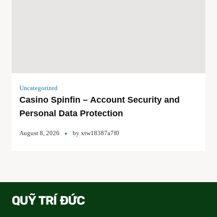
Uncategorized
Casino Spinfin – Account Security and
Personal Data Protection
August 8, 2026
by
xtw18387a7f0