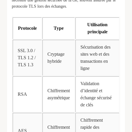
nécessite une gestion sécurisée de la clé, souvent assurée par le
protocole TLS lors des échanges
.
Utilisation
Protocole
Type
principale
Sécurisation des
SSL 3.0 /
Cryptage
sites web et des
TLS 1.2 /
hybride
transactions en
TLS 1.3
ligne
Validation
Chiffrement
d’identité et
RSA
asymétrique
échange sécurisé
de clés
Chiffrement
Chiffrement
rapide des
AES