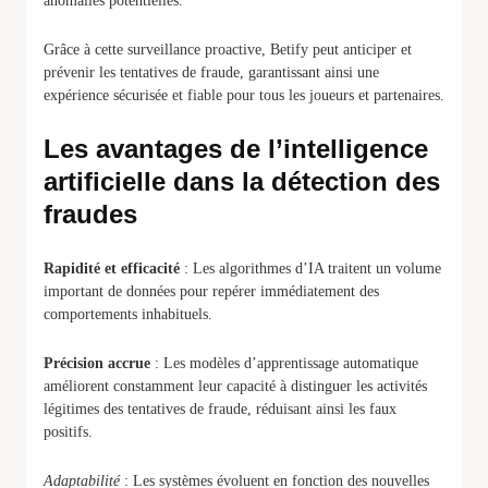
anomalies potentielles.
Grâce à cette surveillance proactive, Betify peut anticiper et
prévenir les tentatives de fraude, garantissant ainsi une
expérience sécurisée et fiable pour tous les joueurs et partenaires.
Les avantages de l’intelligence
artificielle dans la détection des
fraudes
Rapidité et efficacité
: Les algorithmes d’IA traitent un volume
important de données pour repérer immédiatement des
comportements inhabituels.
Précision accrue
: Les modèles d’apprentissage automatique
améliorent constamment leur capacité à distinguer les activités
légitimes des tentatives de fraude, réduisant ainsi les faux
positifs.
Adaptabilité
: Les systèmes évoluent en fonction des nouvelles