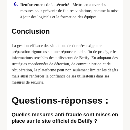
Renforcement de la sécurité
: Mettre en œuvre des
mesures pour prévenir de futures violations, comme la mise
à jour des logiciels et la formation des équipes.
Conclusion
La gestion efficace des violations de données exige une
préparation rigoureuse et une réponse rapide afin de protéger les
informations sensibles des utilisateurs de Betify. En adoptant des
stratégies coordonnées de détection, de communication et de
récupération, la plateforme peut non seulement limiter les dégâts
mais aussi renforcer la confiance de ses utilisateurs dans ses
mesures de sécurité.
Questions-réponses :
Quelles mesures anti-fraude sont mises en
place sur le site officiel de Betify ?