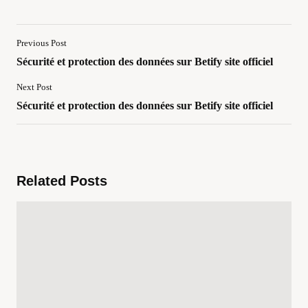
Previous Post
Sécurité et protection des données sur Betify site officiel
Next Post
Sécurité et protection des données sur Betify site officiel
Related Posts