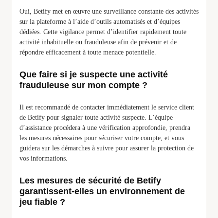
Oui, Betify met en œuvre une surveillance constante des activités
sur la plateforme à l’aide d’outils automatisés et d’équipes
dédiées. Cette vigilance permet d’identifier rapidement toute
activité inhabituelle ou frauduleuse afin de prévenir et de
répondre efficacement à toute menace potentielle.
Que faire si je suspecte une activité
frauduleuse sur mon compte ?
Il est recommandé de contacter immédiatement le service client
de Betify pour signaler toute activité suspecte. L’équipe
d’assistance procédera à une vérification approfondie, prendra
les mesures nécessaires pour sécuriser votre compte, et vous
guidera sur les démarches à suivre pour assurer la protection de
vos informations.
Les mesures de sécurité de Betify
garantissent-elles un environnement de
jeu fiable ?