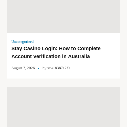
Uncategorized
Stay Casino Login: How to Complete
Account Verification in Australia
August 7, 2026
by
xtw18387a7f0