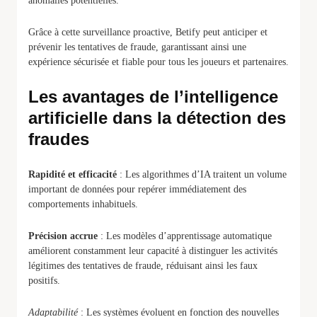
anomalies potentielles.
Grâce à cette surveillance proactive, Betify peut anticiper et
prévenir les tentatives de fraude, garantissant ainsi une
expérience sécurisée et fiable pour tous les joueurs et partenaires.
Les avantages de l’intelligence
artificielle dans la détection des
fraudes
Rapidité et efficacité
: Les algorithmes d’IA traitent un volume
important de données pour repérer immédiatement des
comportements inhabituels.
Précision accrue
: Les modèles d’apprentissage automatique
améliorent constamment leur capacité à distinguer les activités
légitimes des tentatives de fraude, réduisant ainsi les faux
positifs.
Adaptabilité
: Les systèmes évoluent en fonction des nouvelles