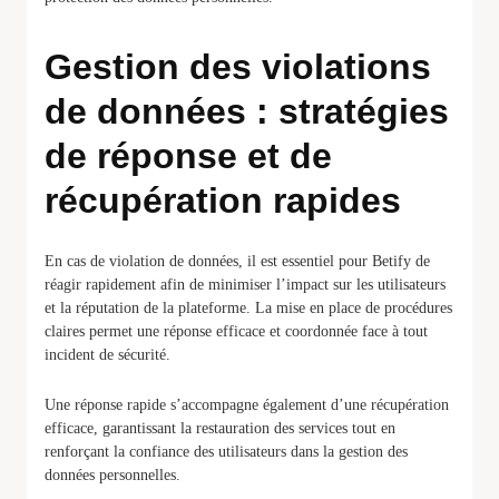
Gestion des violations
de données : stratégies
de réponse et de
récupération rapides
En cas de violation de données, il est essentiel pour Betify de
réagir rapidement afin de minimiser l’impact sur les utilisateurs
et la réputation de la plateforme. La mise en place de procédures
claires permet une réponse efficace et coordonnée face à tout
incident de sécurité.
Une réponse rapide s’accompagne également d’une récupération
efficace, garantissant la restauration des services tout en
renforçant la confiance des utilisateurs dans la gestion des
données personnelles.