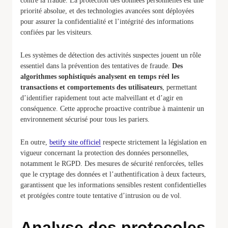
contre la fraude. La protection des données personnelles est une
priorité absolue, et des technologies avancées sont déployées
pour assurer la confidentialité et l’intégrité des informations
confiées par les visiteurs.
Les systèmes de détection des activités suspectes jouent un rôle
essentiel dans la prévention des tentatives de fraude.
Des
algorithmes sophistiqués analysent en temps réel les
transactions et comportements des utilisateurs
, permettant
d’identifier rapidement tout acte malveillant et d’agir en
conséquence. Cette approche proactive contribue à maintenir un
environnement sécurisé pour tous les pariers.
En outre,
betify site officiel
respecte strictement la législation en
vigueur concernant la protection des données personnelles,
notamment le RGPD. Des mesures de sécurité renforcées, telles
que le cryptage des données et l’authentification à deux facteurs,
garantissent que les informations sensibles restent confidentielles
et protégées contre toute tentative d’intrusion ou de vol.
Analyse des protocoles