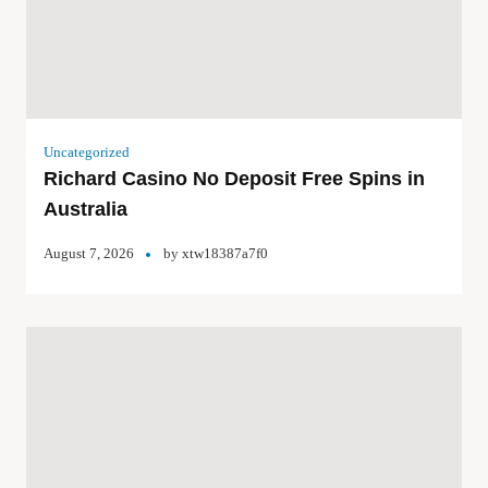
Uncategorized
Richard Casino No Deposit Free Spins in
Australia
August 7, 2026
by
xtw18387a7f0