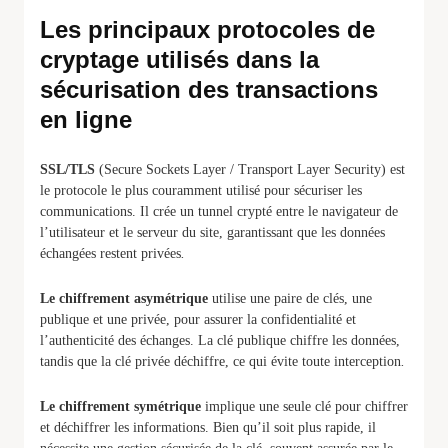
Les principaux protocoles de
cryptage utilisés dans la
sécurisation des transactions
en ligne
SSL/TLS
(Secure Sockets Layer / Transport Layer Security) est
le protocole le plus couramment utilisé pour sécuriser les
communications. Il crée un tunnel crypté entre le navigateur de
l’utilisateur et le serveur du site, garantissant que les données
échangées restent privées
.
Le chiffrement asymétrique
utilise une paire de clés, une
publique et une privée, pour assurer la confidentialité et
l’authenticité des échanges. La clé publique chiffre les données,
tandis que la clé privée déchiffre, ce qui évite toute interception
.
Le chiffrement symétrique
implique une seule clé pour chiffrer
et déchiffrer les informations. Bien qu’il soit plus rapide, il