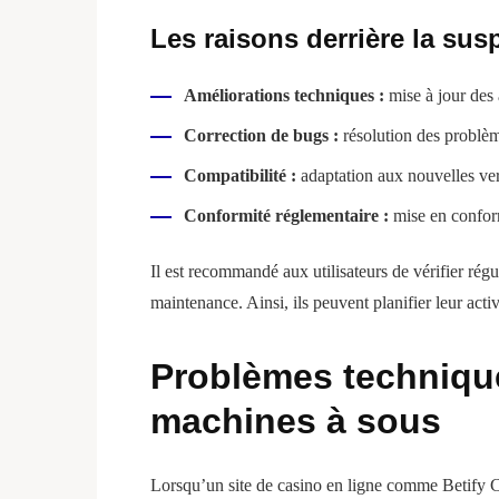
Les raisons derrière la su
Améliorations techniques :
mise à jour des a
Correction de bugs :
résolution des problèmes
Compatibilité :
adaptation aux nouvelles ver
Conformité réglementaire :
mise en conform
Il est recommandé aux utilisateurs de vérifier rég
maintenance. Ainsi, ils peuvent planifier leur acti
Problèmes techniques
machines à sous
Lorsqu’un site de casino en ligne comme Betify Ca