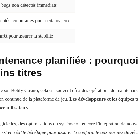
 bugs non détectés immédiats
ilités temporaires pour certains jeux
rêt pour assurer la stabilité
enance planifiée : pourquoi 
ns titres
 sur Betify Casino, cela est souvent dû à des opérations de maintenance 
ation continue de la plateforme de jeu.
Les développeurs et les équipes 
e utilisateur.
gicielles, des optimisations du système ou encore l’intégration de nouve
est en réalité bénéfique pour assurer la conformité aux normes de sécuri