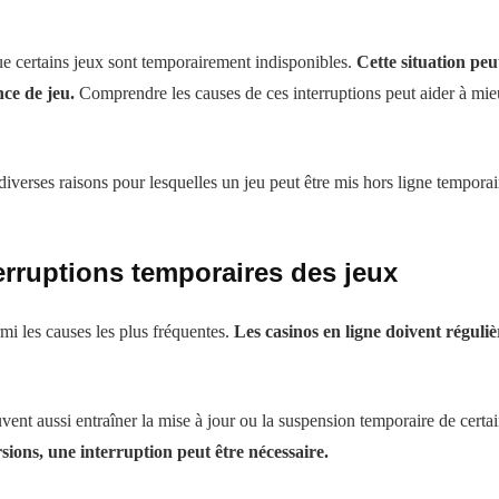
que certains jeux sont temporairement indisponibles.
Cette situation peu
nce de jeu.
Comprendre les causes de ces interruptions peut aider à mi
s diverses raisons pour lesquelles un jeu peut être mis hors ligne tempor
erruptions temporaires des jeux
mi les causes les plus fréquentes.
Les casinos en ligne doivent réguli
ent aussi entraîner la mise à jour ou la suspension temporaire de certa
sions, une interruption peut être nécessaire.