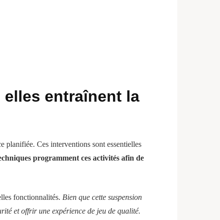
elles entraînent la
planifiée. Ces interventions sont essentielles
techniques programment ces activités afin de
lles fonctionnalités.
Bien que cette suspension
té et offrir une expérience de jeu de qualité.