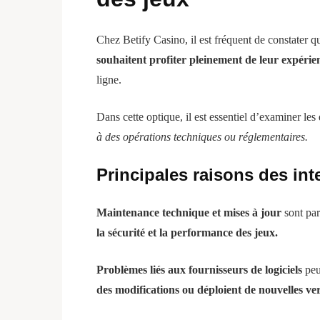
Chez Betify Casino, il est fréquent de constater 
souhaitent profiter pleinement de leur expérie
ligne.
Dans cette optique, il est essentiel d’examiner le
à des opérations techniques ou réglementaires.
Principales raisons des int
Maintenance technique et mises à jour
sont par
la sécurité et la performance des jeux.
Problèmes liés aux fournisseurs de logiciels
peuv
des modifications ou déploient de nouvelles ver