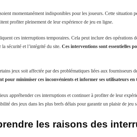
ux soient momentanément indisponibles pour les joueurs. Cette situation pe
itent profiter pleinement de leur expérience de jeu en ligne.
xpliquent ces interruptions temporaires. Cela peut inclure des opération
la sécurité et l’intégrité du site.
Ces interventions sont essentielles 
ertains jeux soit affectée par des problématiques liées aux fournisseurs d
t pour minimiser ces inconvénients et informer ses utilisateurs en 
eux appréhender ces interruptions et continuer à profiter de leur expér
bilité des jeux dans les plus brefs délais pour garantir un plaisir de jeu s
prendre les raisons des inter