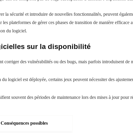
rer la sécurité et introduire de nouvelles fonctionnalités, peuvent égale
ur les plateformes de gérer ces phases de transition de manière efficace a
ion du logiciel.
cielles sur la disponibilité
t corriger des vulnérabilités ou des bugs, mais parfois introduisent de
du logiciel est déployée, certains jeux peuvent nécessiter des ajusteme
ifient souvent des périodes de maintenance lors des mises à jour pour ré
Conséquences possibles