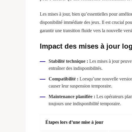
Les mises à jour, bien qu’essentielles pour amélio
disponibilité immédiate des jeux. Il est crucial po
garantir une transition fluide vers la nouvelle vers
Impact des mises à jour logi
Stabilité technique :
Les mises à jour peuven
entraîner des indisponibilités.
Compatibilité :
Lorsqu’une nouvelle version 
causer leur suspension temporaire.
Maintenance planifiée :
Les opérateurs plan
toujours une indisponibilité temporaire.
Étapes lors d’une mise à jour