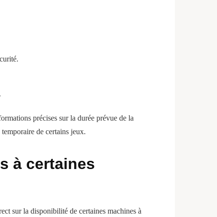
curité.
.
formations précises sur la durée prévue de la
n temporaire de certains jeux.
s à certaines
ct sur la disponibilité de certaines machines à