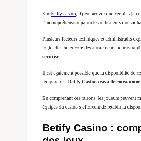
Sur
betify casino
, il peut arriver que certains je
l’incompréhension parmi les utilisateurs qui souha
Plusieurs facteurs techniques et administratifs e
logicielles ou encore des ajustements pour garantir 
sécurisé
.
Il est également possible que la disponibilité de c
temporaires.
Betify Casino travaille constammen
En comprenant ces raisons, les joueurs peuvent mi
équipes du casino s’efforcent de rétablir la disponi
Betify Casino : com
des jeux