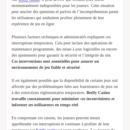
momentanément indisponibles pour les joueurs. Cette situation
peut susciter des questions et parfois de l’incompréhension parmi
les utilisateurs qui souhaitent profiter pleinement de leur
expérience de jeu en ligne.
Plusieurs facteurs techniques et administratifs expliquent ces
interruptions temporaires. Cela peut inclure des opérations de
maintenance programmée, des mises à jour logicielles ou encore
des ajustements pour garantir la sécurité et l’intégrité du site.
Ces interventions sont essentielles pour assurer un
environnement de jeu fiable et sécurisé
.
Il est également possible que la disponibilité de certains jeux soit
affectée par des problématiques liées aux fournisseurs de jeux ou
à des restrictions réglementaires temporaires.
Betify Casino
travaille constamment pour minimiser ces inconvénients et
informer ses utilisateurs en temps réel
.
En comprenant ces raisons, les joueurs peuvent mieux
appréhender ces interruptions et continuer à profiter de leur