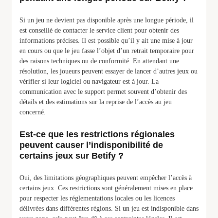
Si un jeu ne devient pas disponible après une longue période, il
est conseillé de contacter le service client pour obtenir des
informations précises. Il est possible qu’il y ait une mise à jour
en cours ou que le jeu fasse l’objet d’un retrait temporaire pour
des raisons techniques ou de conformité. En attendant une
résolution, les joueurs peuvent essayer de lancer d’autres jeux ou
vérifier si leur logiciel ou navigateur est à jour. La
communication avec le support permet souvent d’obtenir des
détails et des estimations sur la reprise de l’accès au jeu
concerné.
Est-ce que les restrictions régionales
peuvent causer l’indisponibilité de
certains jeux sur Betify ?
Oui, des limitations géographiques peuvent empêcher l’accès à
certains jeux. Ces restrictions sont généralement mises en place
pour respecter les réglementations locales ou les licences
délivrées dans différentes régions. Si un jeu est indisponible dans