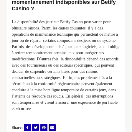
momentanément indisponibles sur Betify
Casino ?
La disponibilité des jeux sur Betify Casino peut varier pour
plusieurs raisons. Parmi les causes courantes, il y a des
opérations de maintenance technique qui permettent de mettre à
jour ou de réparer certains composants des jeux ou du système.
Parfois, des développeurs mis à jour leurs logiciels, ce qui oblige
à retirer temporairement certains jeux pour intégrer ces
modifications. D’autres fois, la disponibilité dépend des accords
avec des fournisseurs ou des éditeurs spécifiques, qui peuvent
décider de suspendre certains titres pour des raisons
contractuelles ou stratégiques. Enfin, des problèmes liés à la
sécurité ou à la conformité réglementaire peuvent également
conduire à la mise hors ligne temporaire de certains jeux, dans
l’attente de résoudre ces soucis. En général, ces interruptions
sont temporaires et visent à assurer une expérience de jeu fiable
et sécurisée.
Share: