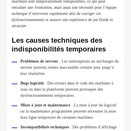
machines sont temporairement indisponibles, ce qui peut
entraîner une frustration, mais aussi une nécessité pour l’équipe
technique d’intervenir rapidement afin de corriger ces
dysfonctionnements et assurer une expérience de jeu fluide et
sécurisée.
Les causes techniques des
indisponibilités temporaires
Problèmes de serveur
: Les interruptions ou surcharges du
serveur peuvent rendre inaccessible certains jeux jusqu’à
leur résolution.
Bugs logiciels
: Des erreurs dans le code des machines à
sous ou dans la plateforme peuvent provoquer des
dysfonctionnements temporaires.
Mises à jour et maintenance
: La mise à jour du logiciel
ou la maintenance programmée peuvent nécessiter la mise
hors ligne temporaire de certaines machines.
Incompatibilités techniques
: Des problèmes d’affichage