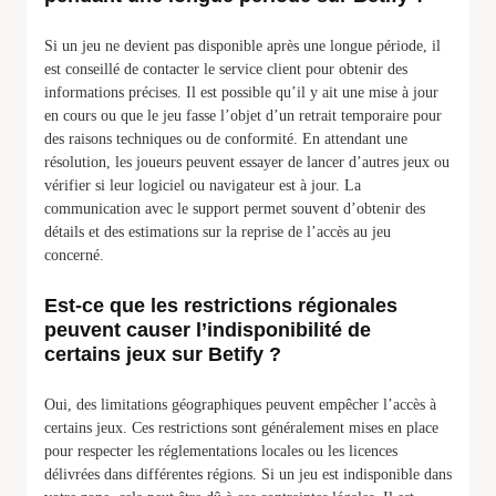
Si un jeu ne devient pas disponible après une longue période, il
est conseillé de contacter le service client pour obtenir des
informations précises. Il est possible qu’il y ait une mise à jour
en cours ou que le jeu fasse l’objet d’un retrait temporaire pour
des raisons techniques ou de conformité. En attendant une
résolution, les joueurs peuvent essayer de lancer d’autres jeux ou
vérifier si leur logiciel ou navigateur est à jour. La
communication avec le support permet souvent d’obtenir des
détails et des estimations sur la reprise de l’accès au jeu
concerné.
Est-ce que les restrictions régionales
peuvent causer l’indisponibilité de
certains jeux sur Betify ?
Oui, des limitations géographiques peuvent empêcher l’accès à
certains jeux. Ces restrictions sont généralement mises en place
pour respecter les réglementations locales ou les licences
délivrées dans différentes régions. Si un jeu est indisponible dans