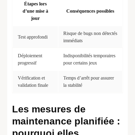
Étapes lors
d’une mise à
Conséquences possibles
jour
Risque de bugs non détectés
Test approfondi
immédiats
Déploiement
Indisponibilités temporaires
progressif
pour certains jeux
Vérification et
Temps d’arrêt pour assurer
validation finale
la stabilité
Les mesures de
maintenance planifiée :
pourquoi elles