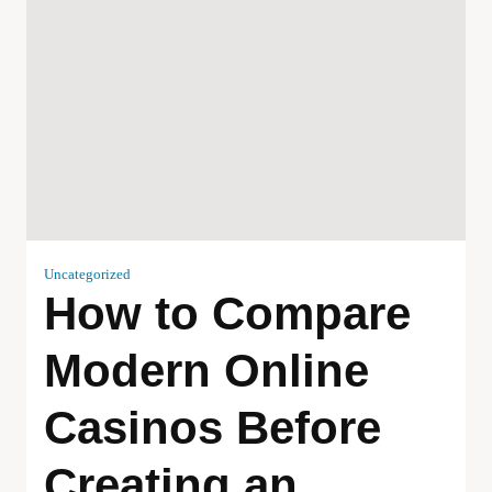
Uncategorized
How to Compare
Modern Online
Casinos Before
Creating an