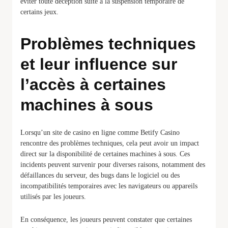
éviter toute déception suite à la suspension temporaire de
certains jeux.
Problèmes techniques
et leur influence sur
l’accès à certaines
machines à sous
Lorsqu’un site de casino en ligne comme Betify Casino
rencontre des problèmes techniques, cela peut avoir un impact
direct sur la disponibilité de certaines machines à sous. Ces
incidents peuvent survenir pour diverses raisons, notamment des
défaillances du serveur, des bugs dans le logiciel ou des
incompatibilités temporaires avec les navigateurs ou appareils
utilisés par les joueurs.
En conséquence, les joueurs peuvent constater que certaines