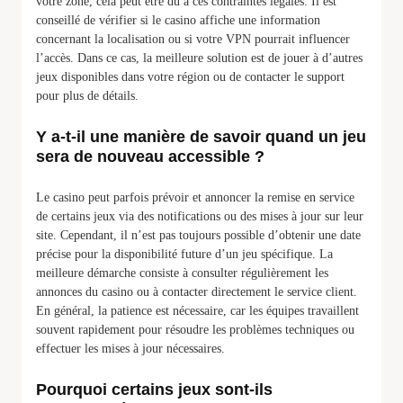
votre zone, cela peut être dû à ces contraintes légales. Il est
conseillé de vérifier si le casino affiche une information
concernant la localisation ou si votre VPN pourrait influencer
l’accès. Dans ce cas, la meilleure solution est de jouer à d’autres
jeux disponibles dans votre région ou de contacter le support
pour plus de détails.
Y a-t-il une manière de savoir quand un jeu
sera de nouveau accessible ?
Le casino peut parfois prévoir et annoncer la remise en service
de certains jeux via des notifications ou des mises à jour sur leur
site. Cependant, il n’est pas toujours possible d’obtenir une date
précise pour la disponibilité future d’un jeu spécifique. La
meilleure démarche consiste à consulter régulièrement les
annonces du casino ou à contacter directement le service client.
En général, la patience est nécessaire, car les équipes travaillent
souvent rapidement pour résoudre les problèmes techniques ou
effectuer les mises à jour nécessaires.
Pourquoi certains jeux sont-ils