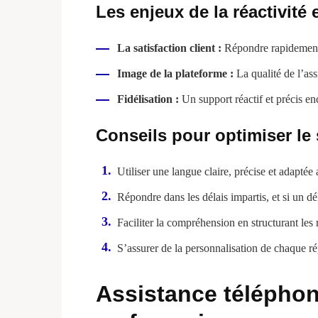
Les enjeux de la réactivité
La satisfaction client :
Répondre rapidement e
Image de la plateforme :
La qualité de l’ass
Fidélisation :
Un support réactif et précis enc
Conseils pour optimiser le
Utiliser une langue claire, précise et adapté
Répondre dans les délais impartis, et si un dé
Faciliter la compréhension en structurant les
S’assurer de la personnalisation de chaque rép
Assistance téléphon