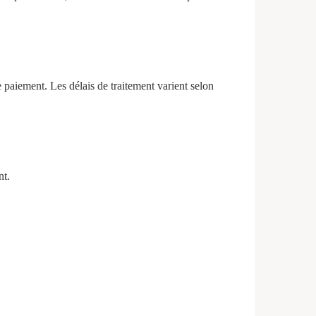
e paiement. Les délais de traitement varient selon
nt.