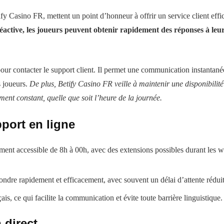
fy Casino FR, mettent un point d’honneur à offrir un service client effica
réactive, les joueurs peuvent obtenir rapidement des réponses à leu
our contacter le support client. Il permet une communication instantanée 
s joueurs.
De plus, Betify Casino FR veille à maintenir une disponibilit
nt constant, quelle que soit l’heure de la journée.
port en ligne
ement accessible de 8h à 00h, avec des extensions possibles durant les 
ndre rapidement et efficacement, avec souvent un délai d’attente réduit
is, ce qui facilite la communication et évite toute barrière linguistique.
 direct