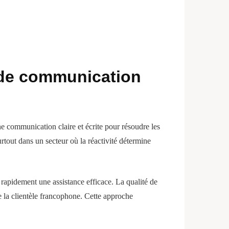
f de communication
ne communication claire et écrite pour résoudre les
urtout dans un secteur où la réactivité détermine
 rapidement une assistance efficace. La qualité de
e la clientèle francophone. Cette approche