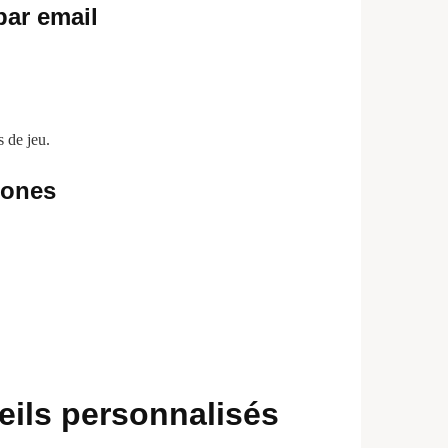
par email
s de jeu.
hones
eils personnalisés