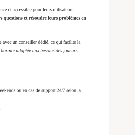
ce et accessible pour leurs utilisateurs
rs questions et résoudre leurs problèmes en
avec un conseiller dédié, ce qui facilite la
é horaire adaptée aux besoins des joueurs
weekends ou en cas de support 24/7 selon la
.