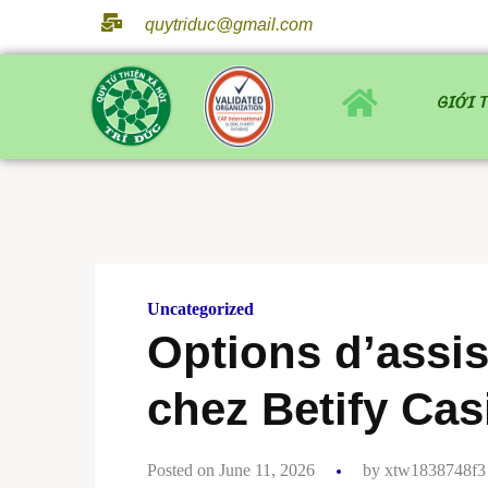
quytriduc@gmail.com
GIỚI 
Uncategorized
Options d’assis
chez Betify Ca
Posted on June 11, 2026
by
xtw1838748f3