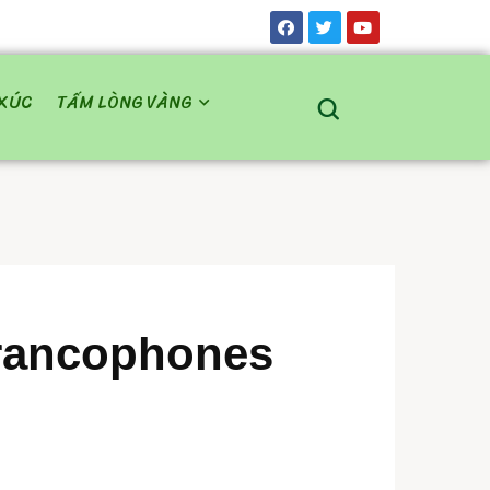
XÚC
TẤM LÒNG VÀNG
 francophones