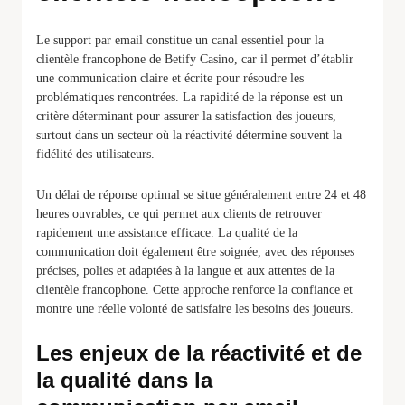
Le support par email constitue un canal essentiel pour la
clientèle francophone de Betify Casino, car il permet d’établir
une communication claire et écrite pour résoudre les
problématiques rencontrées. La rapidité de la réponse est un
critère déterminant pour assurer la satisfaction des joueurs,
surtout dans un secteur où la réactivité détermine souvent la
fidélité des utilisateurs.
Un délai de réponse optimal se situe généralement entre 24 et 48
heures ouvrables, ce qui permet aux clients de retrouver
rapidement une assistance efficace. La qualité de la
communication doit également être soignée, avec des réponses
précises, polies et adaptées à la langue et aux attentes de la
clientèle francophone. Cette approche renforce la confiance et
montre une réelle volonté de satisfaire les besoins des joueurs.
Les enjeux de la réactivité et de
la qualité dans la