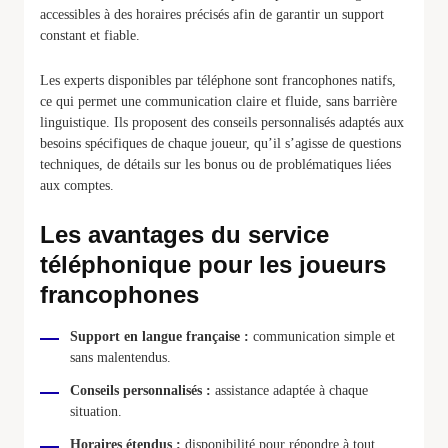
accessibles à des horaires précisés afin de garantir un support
constant et fiable.
Les experts disponibles par téléphone sont francophones natifs,
ce qui permet une communication claire et fluide, sans barrière
linguistique. Ils proposent des conseils personnalisés adaptés aux
besoins spécifiques de chaque joueur, qu’il s’agisse de questions
techniques, de détails sur les bonus ou de problématiques liées
aux comptes.
Les avantages du service
téléphonique pour les joueurs
francophones
Support en langue française :
communication simple et
sans malentendus.
Conseils personnalisés :
assistance adaptée à chaque
situation.
Horaires étendus :
disponibilité pour répondre à tout