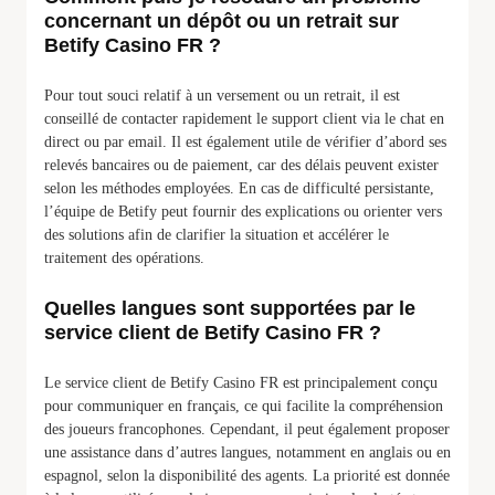
concernant un dépôt ou un retrait sur
Betify Casino FR ?
Pour tout souci relatif à un versement ou un retrait, il est
conseillé de contacter rapidement le support client via le chat en
direct ou par email. Il est également utile de vérifier d’abord ses
relevés bancaires ou de paiement, car des délais peuvent exister
selon les méthodes employées. En cas de difficulté persistante,
l’équipe de Betify peut fournir des explications ou orienter vers
des solutions afin de clarifier la situation et accélérer le
traitement des opérations.
Quelles langues sont supportées par le
service client de Betify Casino FR ?
Le service client de Betify Casino FR est principalement conçu
pour communiquer en français, ce qui facilite la compréhension
des joueurs francophones. Cependant, il peut également proposer
une assistance dans d’autres langues, notamment en anglais ou en
espagnol, selon la disponibilité des agents. La priorité est donnée