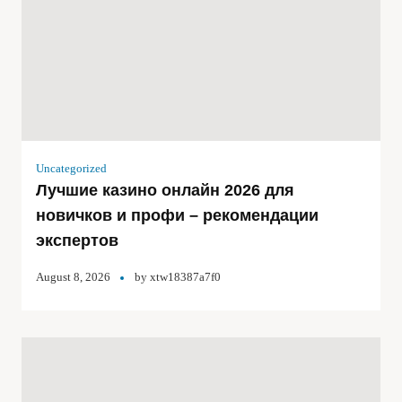
Uncategorized
Лучшие казино онлайн 2026 для
новичков и профи – рекомендации
экспертов
August 8, 2026
by
xtw18387a7f0