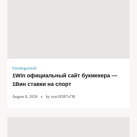
Uncategorized
1Win официальный сайт букмекера —
1Вин ставки на спорт
August 8, 2026
by
xtw18387a7f0