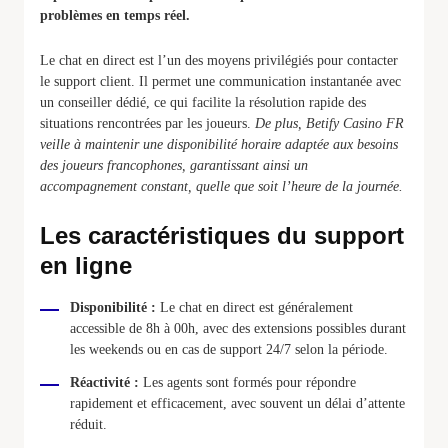
problèmes en temps réel.
Le chat en direct est l’un des moyens privilégiés pour contacter
le support client. Il permet une communication instantanée avec
un conseiller dédié, ce qui facilite la résolution rapide des
situations rencontrées par les joueurs.
De plus, Betify Casino FR
veille à maintenir une disponibilité horaire adaptée aux besoins
des joueurs francophones, garantissant ainsi un
accompagnement constant, quelle que soit l’heure de la journée.
Les caractéristiques du support
en ligne
Disponibilité :
Le chat en direct est généralement
accessible de 8h à 00h, avec des extensions possibles durant
les weekends ou en cas de support 24/7 selon la période.
Réactivité :
Les agents sont formés pour répondre
rapidement et efficacement, avec souvent un délai d’attente
réduit.