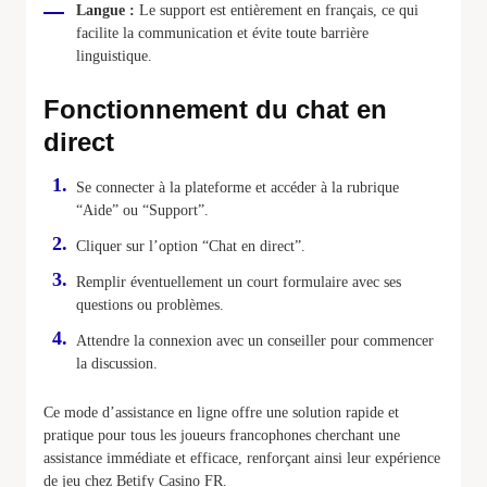
Langue :
Le support est entièrement en français, ce qui
facilite la communication et évite toute barrière
linguistique.
Fonctionnement du chat en
direct
Se connecter à la plateforme et accéder à la rubrique
“Aide” ou “Support”.
Cliquer sur l’option “Chat en direct”.
Remplir éventuellement un court formulaire avec ses
questions ou problèmes.
Attendre la connexion avec un conseiller pour commencer
la discussion.
Ce mode d’assistance en ligne offre une solution rapide et
pratique pour tous les joueurs francophones cherchant une
assistance immédiate et efficace, renforçant ainsi leur expérience
de jeu chez Betify Casino FR.