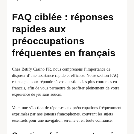
FAQ ciblée : réponses
rapides aux
préoccupations
fréquentes en français
Chez Betify Casino FR, nous comprenons l’importance de
disposer d’une assistance rapide et efficace. Notre section FAQ
est conçue pour répondre à vos questions les plus courantes en
français, afin de vous permettre de profiter pleinement de votre
expérience de jeu sans soucis.
Voici une sélection de réponses aux préoccupations fréquemment
exprimées par nos joueurs francophones, couvrant les sujets
essentiels pour une navigation sereine et en toute confiance.