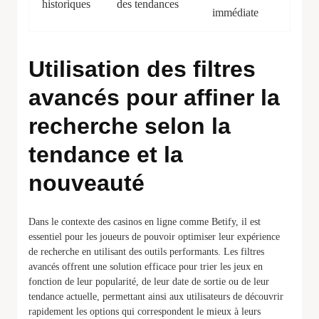
historiques
des tendances
immédiate
Utilisation des filtres
avancés pour affiner la
recherche selon la
tendance et la
nouveauté
Dans le contexte des casinos en ligne comme Betify, il est
essentiel pour les joueurs de pouvoir optimiser leur expérience
de recherche en utilisant des outils performants. Les filtres
avancés offrent une solution efficace pour trier les jeux en
fonction de leur popularité, de leur date de sortie ou de leur
tendance actuelle, permettant ainsi aux utilisateurs de découvrir
rapidement les options qui correspondent le mieux à leurs