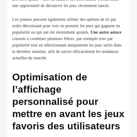
une opportunité de découvrir les jeux récemment lancés.
Les joueurs peuvent également utiliser des options de tri par
ordre décroissant pour voir en premier les jeux qui gagnent en
popularité ou qui ont été récemment ajoutés.
Une autre astuce
consiste à combiner plusieurs filtres, par exemple trier par
popularité tout en sélectionnant uniquement les jeux sortis dans
la dernière semaine, afin de suivre efficacement les tendances
actuelles du marché.
Optimisation de
l’affichage
personnalisé pour
mettre en avant les jeux
favoris des utilisateurs