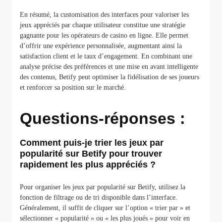
En résumé, la customisation des interfaces pour valoriser les
jeux appréciés par chaque utilisateur constitue une stratégie
gagnante pour les opérateurs de casino en ligne. Elle permet
d’offrir une expérience personnalisée, augmentant ainsi la
satisfaction client et le taux d’engagement. En combinant une
analyse précise des préférences et une mise en avant intelligente
des contenus, Betify peut optimiser la fidélisation de ses joueurs
et renforcer sa position sur le marché.
Questions-réponses :
Comment puis-je trier les jeux par
popularité sur Betify pour trouver
rapidement les plus appréciés ?
Pour organiser les jeux par popularité sur Betify, utilisez la
fonction de filtrage ou de tri disponible dans l’interface.
Généralement, il suffit de cliquer sur l’option « trier par » et
sélectionner « popularité » ou « les plus joués » pour voir en