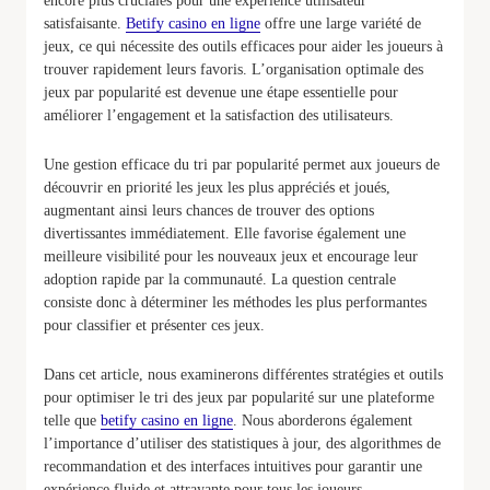
encore plus cruciales pour une expérience utilisateur
satisfaisante.
Betify casino en ligne
offre une large variété de
jeux, ce qui nécessite des outils efficaces pour aider les joueurs à
trouver rapidement leurs favoris. L’organisation optimale des
jeux par popularité est devenue une étape essentielle pour
améliorer l’engagement et la satisfaction des utilisateurs.
Une gestion efficace du tri par popularité permet aux joueurs de
découvrir en priorité les jeux les plus appréciés et joués,
augmentant ainsi leurs chances de trouver des options
divertissantes immédiatement. Elle favorise également une
meilleure visibilité pour les nouveaux jeux et encourage leur
adoption rapide par la communauté. La question centrale
consiste donc à déterminer les méthodes les plus performantes
pour classifier et présenter ces jeux.
Dans cet article, nous examinerons différentes stratégies et outils
pour optimiser le tri des jeux par popularité sur une plateforme
telle que
betify casino en ligne
. Nous aborderons également
l’importance d’utiliser des statistiques à jour, des algorithmes de
recommandation et des interfaces intuitives pour garantir une
expérience fluide et attrayante pour tous les joueurs.