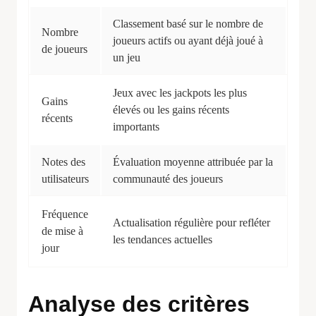
Classement basé sur le nombre de
Nombre
joueurs actifs ou ayant déjà joué à
de joueurs
un jeu
Jeux avec les jackpots les plus
Gains
élevés ou les gains récents
récents
importants
Notes des
Évaluation moyenne attribuée par la
utilisateurs
communauté des joueurs
Fréquence
Actualisation régulière pour refléter
de mise à
les tendances actuelles
jour
Analyse des critères