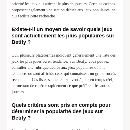
priorité les jeux qui attirent le plus de joueurs. Certains casinos
proposent également une section dédiée aux jeux populaires, ce
qui facilite cette recherche.
Existe-t-il un moyen de savoir quels jeux
sont actuellement les plus populaires sur
Betify ?
Oui, plusieurs plateformes indiquent généralement une liste des
jeux les plus joués ou en tendance. Sur Betify, vous pouvez
consulter une rubrique dédiée aux jeux populaires ou à la
tendance, où sont affichés ceux qui connaissent un grand succès
récemment. Ces listes se mettent souvent à jour en temps réel,
permettant de repérer rapidement ce que préfèrent les autres
joueurs.
Quels critères sont pris en compte pour
déterminer la popularité des jeux sur
Betify ?