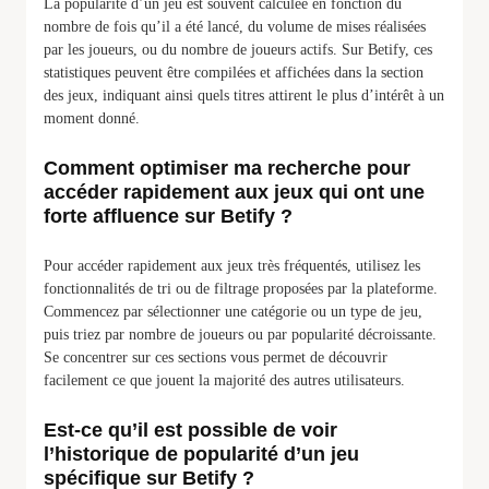
La popularité d’un jeu est souvent calculée en fonction du
nombre de fois qu’il a été lancé, du volume de mises réalisées
par les joueurs, ou du nombre de joueurs actifs. Sur Betify, ces
statistiques peuvent être compilées et affichées dans la section
des jeux, indiquant ainsi quels titres attirent le plus d’intérêt à un
moment donné.
Comment optimiser ma recherche pour
accéder rapidement aux jeux qui ont une
forte affluence sur Betify ?
Pour accéder rapidement aux jeux très fréquentés, utilisez les
fonctionnalités de tri ou de filtrage proposées par la plateforme.
Commencez par sélectionner une catégorie ou un type de jeu,
puis triez par nombre de joueurs ou par popularité décroissante.
Se concentrer sur ces sections vous permet de découvrir
facilement ce que jouent la majorité des autres utilisateurs.
Est-ce qu’il est possible de voir
l’historique de popularité d’un jeu
spécifique sur Betify ?