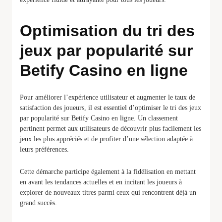
Optimisation du tri des
jeux par popularité sur
Betify Casino en ligne
Pour améliorer l’expérience utilisateur et augmenter le taux de
satisfaction des joueurs, il est essentiel d’optimiser le tri des jeux
par popularité sur Betify Casino en ligne. Un classement
pertinent permet aux utilisateurs de découvrir plus facilement les
jeux les plus appréciés et de profiter d’une sélection adaptée à
leurs préférences.
Cette démarche participe également à la fidélisation en mettant
en avant les tendances actuelles et en incitant les joueurs à
explorer de nouveaux titres parmi ceux qui rencontrent déjà un
grand succès.