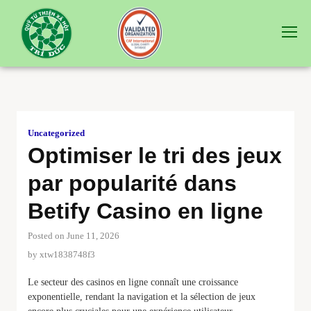
Uncategorized
Optimiser le tri des jeux
par popularité dans
Betify Casino en ligne
Posted on June 11, 2026
by
xtw1838748f3
Le secteur des casinos en ligne connaît une croissance
exponentielle, rendant la navigation et la sélection de jeux