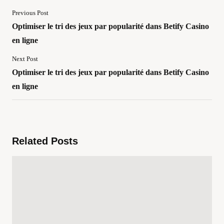
Previous Post
Optimiser le tri des jeux par popularité dans Betify Casino
en ligne
Next Post
Optimiser le tri des jeux par popularité dans Betify Casino
en ligne
Related Posts