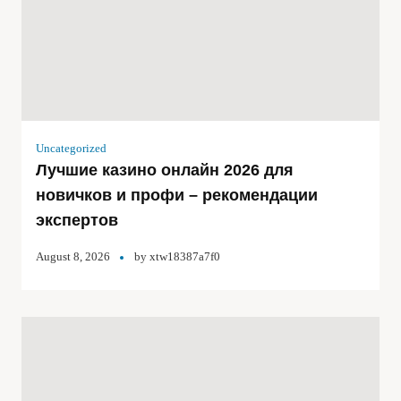
Uncategorized
Лучшие казино онлайн 2026 для
новичков и профи – рекомендации
экспертов
August 8, 2026
by
xtw18387a7f0