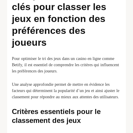
clés pour classer les
jeux en fonction des
préférences des
joueurs
Pour optimiser le tri des jeux dans un casino en ligne comme
Betify, il est essentiel de comprendre les critères qui influencent
les préférences des joueurs.
Une analyse approfondie permet de mettre en évidence les
facteurs qui déterminent la popularité d’un jeu et ainsi ajuster le
classement pour répondre au mieux aux attentes des utilisateurs.
Critères essentiels pour le
classement des jeux