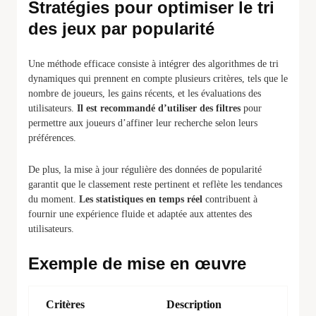
Stratégies pour optimiser le tri
des jeux par popularité
Une méthode efficace consiste à intégrer des algorithmes de tri
dynamiques qui prennent en compte plusieurs critères, tels que le
nombre de joueurs, les gains récents, et les évaluations des
utilisateurs.
Il est recommandé d’utiliser des filtres
pour
permettre aux joueurs d’affiner leur recherche selon leurs
préférences.
De plus, la mise à jour régulière des données de popularité
garantit que le classement reste pertinent et reflète les tendances
du moment.
Les statistiques en temps réel
contribuent à
fournir une expérience fluide et adaptée aux attentes des
utilisateurs.
Exemple de mise en œuvre
Critères
Description