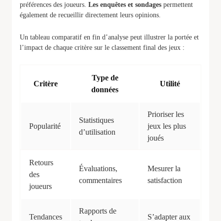
préférences des joueurs.
Les enquêtes et sondages
permettent
également de recueillir directement leurs opinions.
Un tableau comparatif en fin d’analyse peut illustrer la portée et
l’impact de chaque critère sur le classement final des jeux :
Type de
Critère
Utilité
données
Prioriser les
Statistiques
Popularité
jeux les plus
d’utilisation
joués
Retours
Évaluations,
Mesurer la
des
commentaires
satisfaction
joueurs
Rapports de
Tendances
S’adapter aux