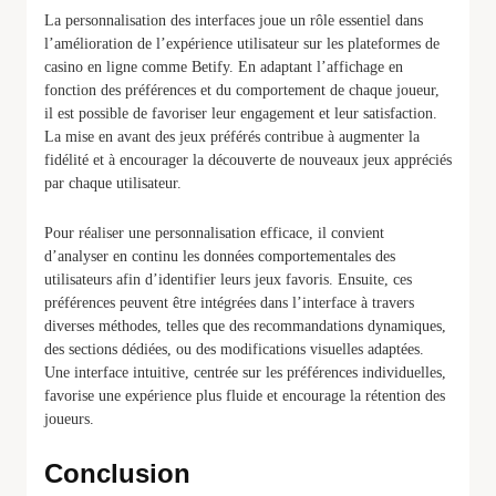
La personnalisation des interfaces joue un rôle essentiel dans
l’amélioration de l’expérience utilisateur sur les plateformes de
casino en ligne comme Betify. En adaptant l’affichage en
fonction des préférences et du comportement de chaque joueur,
il est possible de favoriser leur engagement et leur satisfaction.
La mise en avant des jeux préférés contribue à augmenter la
fidélité et à encourager la découverte de nouveaux jeux appréciés
par chaque utilisateur.
Pour réaliser une personnalisation efficace, il convient
d’analyser en continu les données comportementales des
utilisateurs afin d’identifier leurs jeux favoris. Ensuite, ces
préférences peuvent être intégrées dans l’interface à travers
diverses méthodes, telles que des recommandations dynamiques,
des sections dédiées, ou des modifications visuelles adaptées.
Une interface intuitive, centrée sur les préférences individuelles,
favorise une expérience plus fluide et encourage la rétention des
joueurs.
Conclusion